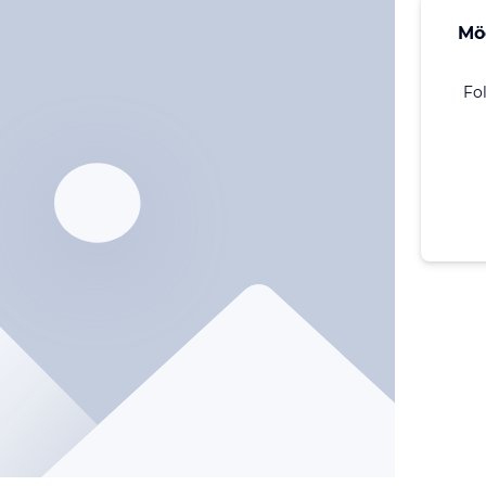
Mö
Fo