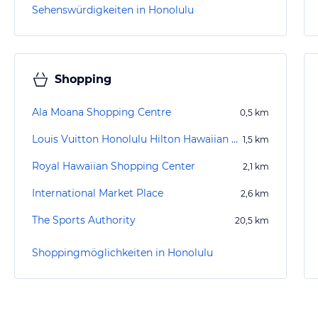
Sehenswürdigkeiten in Honolulu
Shopping
Ala Moana Shopping Centre
0,5
km
Louis Vuitton Honolulu Hilton Hawaiian Village
1,5
km
Royal Hawaiian Shopping Center
2,1
km
International Market Place
2,6
km
The Sports Authority
20,5
km
Shoppingmöglichkeiten in Honolulu