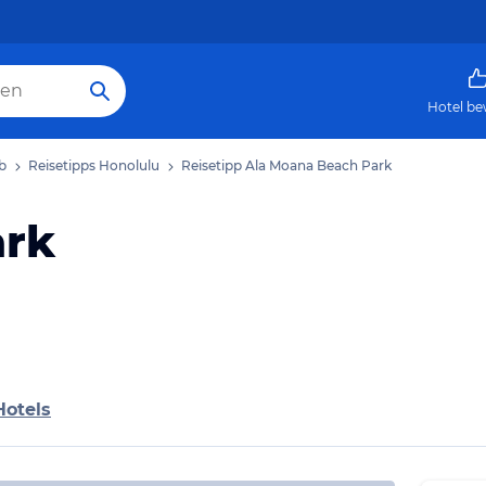
Hotel be
b
Reisetipps Honolulu
Reisetipp Ala Moana Beach Park
ark
Hotels