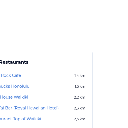
Restaurants
 Rock Cafe
1,4
km
bucks Honolulu
1,5
km
 House Waikiki
2,2
km
Tai Bar (Royal Hawaiian Hotel)
2,3
km
aurant Top of Waikiki
2,5
km