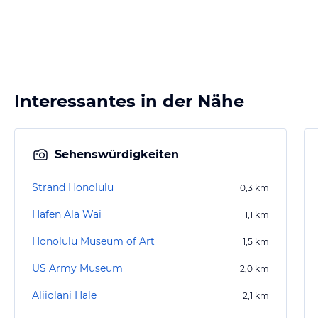
Interessantes in der Nähe
Sehenswürdigkeiten
Strand Honolulu
0,3
km
Hafen Ala Wai
1,1
km
Honolulu Museum of Art
1,5
km
US Army Museum
2,0
km
Aliiolani Hale
2,1
km