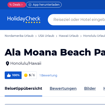
%
Deals
App herunterladen
Nordamerika Urlaub
USA Urlaub
Hawaii Urlaub
Honolulu Urlau
Ala Moana Beach P
Honolulu/Hawaii
100%
5
/ 6
1 Bewertung
Reisetippübersicht
Bewertungen
Bilder