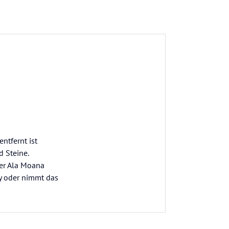
ntfernt ist
d Steine.
der Ala Moana
ey oder nimmt das