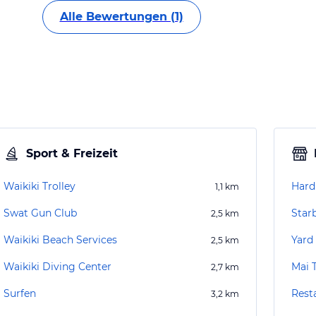
Alle Bewertungen (1)
Sport & Freizeit
Waikiki Trolley
Hard
1,1
km
Swat Gun Club
Star
2,5
km
Waikiki Beach Services
Yard
2,5
km
Waikiki Diving Center
Mai 
2,7
km
Surfen
Rest
3,2
km