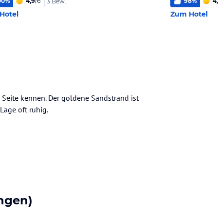
00
%
4,9
/
6
98
%
4
3 Bew.
Hotel
Zum Hotel
Seite kennen. Der goldene Sandstrand ist
Lage oft ruhig.
ngen)