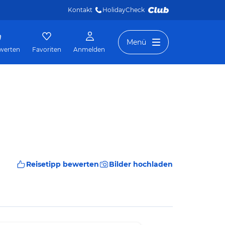
Kontakt
HolidayCheck 
Menü
werten
Favoriten
Anmelden
Reisetipp bewerten
Bilder hochladen