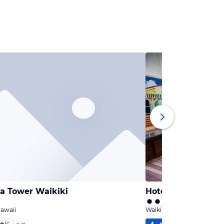
na Tower Waikiki
Hotel The Equus
Hawaii
Waikiki Beach, Hawaii