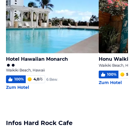
Hotel Hawaiian Monarch
Honu Waikiki
Waikiki Beach, Hawa
Waikiki Beach, Hawaii
100
%
5,1
/
6
100
%
4,0
/
6
6 Bew.
Zum Hotel
Zum Hotel
Infos Hard Rock Cafe