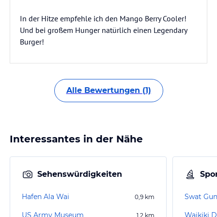
In der Hitze empfehle ich den Mango Berry Cooler!
Und bei großem Hunger natürlich einen Legendary
Burger!
Alle Bewertungen (1)
Interessantes in der Nähe
Sehenswürdigkeiten
Spor
Hafen Ala Wai
Swat Gun
0,9
km
US Army Museum
Waikiki D
1,2
km