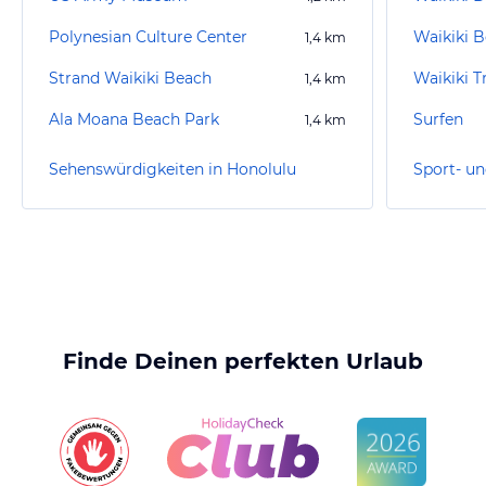
Polynesian Culture Center
Waikiki B
1,4
km
Strand Waikiki Beach
Waikiki T
1,4
km
Ala Moana Beach Park
Surfen
1,4
km
Sehenswürdigkeiten in Honolulu
Finde Deinen perfekten Urlaub