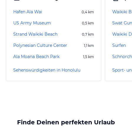
Hafen Ala Wai
Waikiki B
0,4
km
US Army Museum
Swat Gun
0,5
km
Strand Waikiki Beach
Waikiki D
0,7
km
Polynesian Culture Center
Surfen
1,1
km
Ala Moana Beach Park
Schnorch
1,5
km
Sehenswürdigkeiten in Honolulu
Finde Deinen perfekten Urlaub