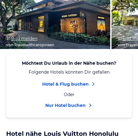
Bild melden
Bild m
von Travelwithcarojonsen
von Travel
Möchtest Du Urlaub in der Nähe buchen?
Folgende Hotels könnten Dir gefallen
Hotel & Flug buchen
Oder
Nur Hotel buchen
Hotel nähe Louis Vuitton Honolulu