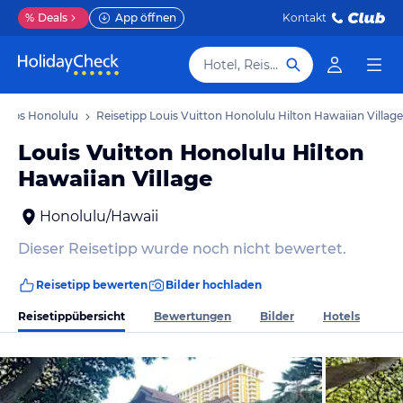
%
Deals
App öffnen
Kontakt
Hotel, Reiseziel
tipps Honolulu
Reisetipp Louis Vuitton Honolulu Hilton Hawaiian Village
Louis Vuitton Honolulu Hilton
Hawaiian Village
Honolulu/Hawaii
Dieser Reisetipp wurde noch nicht bewertet.
Reisetipp bewerten
Bilder hochladen
Reisetippübersicht
Bewertungen
Bilder
Hotels