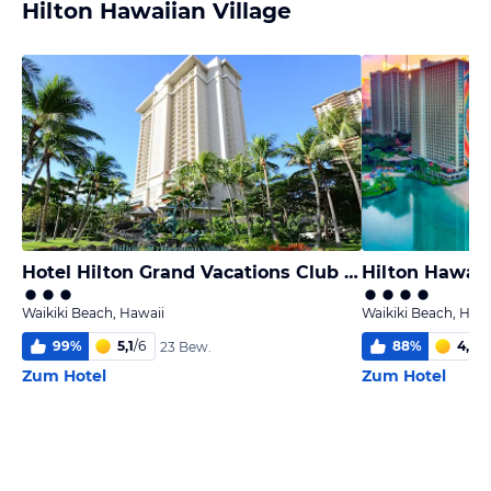
Hilton Hawaiian Village
Hotel Hilton Grand Vacations Club at Hilton Hawaiian Village
Waikiki Beach, Hawaii
Waikiki Beach, Hawa
99
%
5,1
/
6
88
%
4,6
/
6
23 Bew.
Zum Hotel
Zum Hotel