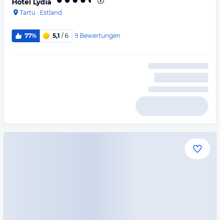
Hotel Lydia
Tartu
·
Estland
9
Bewertungen
77%
5,1
/ 6