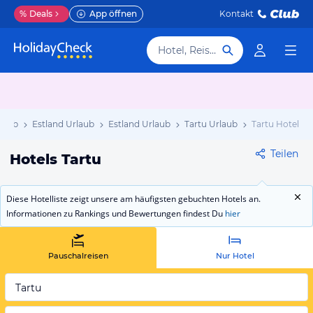
%
Deals
App öffnen
Kontakt
Hotel, Reiseziel
laub
Estland Urlaub
Estland Urlaub
Tartu Urlaub
Tartu Hotels
Teilen
Hotels Tartu
Diese Hotelliste zeigt unsere am häufigsten gebuchten Hotels an.
Informationen zu Rankings und Bewertungen findest Du
hier
Pauschalreisen
Nur Hotel
Tartu