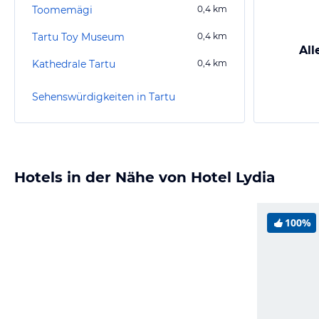
Toomemägi
0,4
km
Tartu Toy Museum
0,4
km
All
Kathedrale Tartu
0,4
km
Sehenswürdigkeiten in Tartu
Hotels in der Nähe von Hotel Lydia
100%