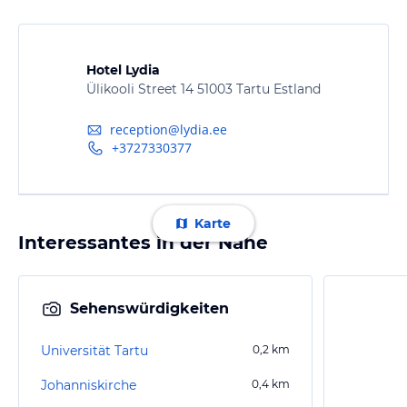
Hotel Lydia
Ülikooli Street 14 51003 Tartu Estland
reception@lydia.ee
+3727330377
Karte
Interessantes in der Nähe
Sehenswürdigkeiten
Universität Tartu
0,2
km
Johanniskirche
0,4
km