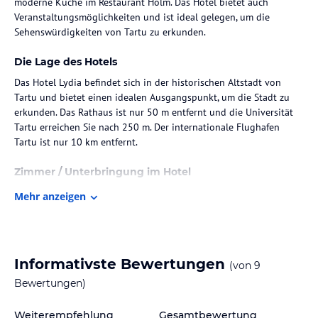
moderne Küche im Restaurant Hõlm. Das Hotel bietet auch
Veranstaltungsmöglichkeiten und ist ideal gelegen, um die
Sehenswürdigkeiten von Tartu zu erkunden.
Die Lage des Hotels
Das Hotel Lydia befindet sich in der historischen Altstadt von
Tartu und bietet einen idealen Ausgangspunkt, um die Stadt zu
erkunden. Das Rathaus ist nur 50 m entfernt und die Universität
Tartu erreichen Sie nach 250 m. Der internationale Flughafen
Tartu ist nur 10 km entfernt.
Zimmer / Unterbringung im Hotel
Das Hotel Lydia besteht aus zwei Teilen, dem neuen Flügel und
Mehr anzeigen
dem historischen Flügel. Alle Zimmer sind klimatisiert und bieten
einen Blick auf den Domberg, den Pirogov-Park, das Rathaus oder
die Straße Ülikooli. Die Executive Zimmer im historischen Flügel
sind geräumig und mit Parkett und hypoallergenen Betten
Informativste Bewertungen
(von
9
ausgestattet.
Bewertungen)
Gastronomie im Hotel
Weiterempfehlung
Gesamtbewertung
Im Restaurant Hõlm können Sie ein reichhaltiges Frühstück und