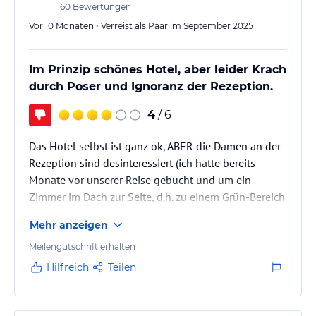
160
Bewertungen
Vor 10 Monaten • Verreist als Paar im September 2025
Im Prinzip schönes Hotel, aber leider Krach
durch Poser und Ignoranz der Rezeption.
4
/ 6
Das Hotel selbst ist ganz ok, ABER die Damen an der
Rezeption sind desinteressiert (ich hatte bereits
Monate vor unserer Reise gebucht und um ein
Zimmer im Dach zur Seite, d.h. zu einem Grün-Bereich
hin gebeten; Reservierung wurde bestätigt; vor Ort
Mehr anzeigen
hiess es dann, unsere Kategorie Zimmer gäbe es
nicht zur Seite raus, nur zur Strasse, es wäre auch
Meilengutschrift erhalten
nichts sonst frei; das hatte uns das Hotel aber bei
Hilfreich
Teilen
Anfrage nicht mitgeteilt) UND vor allem, die
gesamten Poser der Gegend scheinen die Strasse vor
dem Hotel (30km…