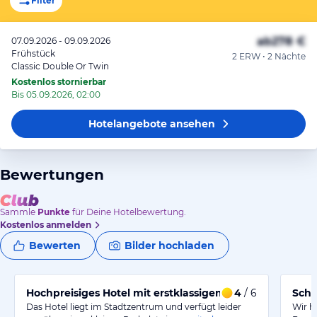
Filter
ab
278 €
07.09.2026 - 09.09.2026
Frühstück
2 ERW • 2 Nächte
Classic Double Or Twin
Kostenlos stornierbar
Bis 05.09.2026, 02:00
Hotelangebote
ansehen
Bewertungen
Sammle
Punkte
für Deine Hotelbewertung.
Kostenlos anmelden
Bewerten
Bilder hochladen
Hochpreisiges Hotel mit erstklassigem Restaurant
4
/ 6
Schö
Das Hotel liegt im Stadtzentrum und verfügt leider
Wir h