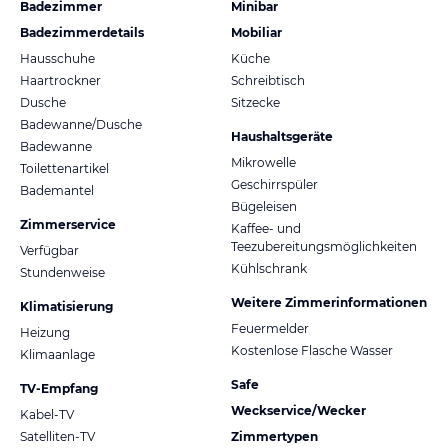
Badezimmer
Minibar
Badezimmerdetails
Mobiliar
Hausschuhe
Küche
Haartrockner
Schreibtisch
Dusche
Sitzecke
Badewanne/Dusche
Haushaltsgeräte
Badewanne
Mikrowelle
Toilettenartikel
Geschirrspüler
Bademantel
Bügeleisen
Zimmerservice
Kaffee- und
Teezubereitungsmöglichkeiten
Verfügbar
Kühlschrank
Stundenweise
Weitere Zimmerinformationen
Klimatisierung
Feuermelder
Heizung
Kostenlose Flasche Wasser
Klimaanlage
Safe
TV-Empfang
Weckservice/Wecker
Kabel-TV
Satelliten-TV
Zimmertypen