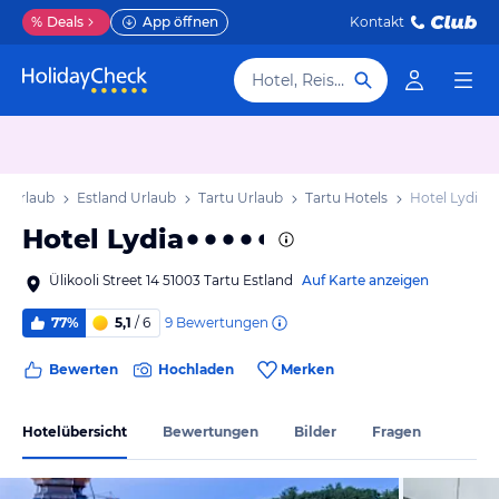
%
Deals
App öffnen
Kontakt
Hotel, Reiseziel
d Urlaub
Estland Urlaub
Tartu Urlaub
Tartu Hotels
Hotel Lydia
Hotel Lydia
Ülikooli Street 14 51003 Tartu Estland
Auf Karte anzeigen
9
Bewertungen
77%
5,1
/ 6
Bewerten
Hochladen
Merken
Hotelübersicht
Bewertungen
Bilder
Fragen