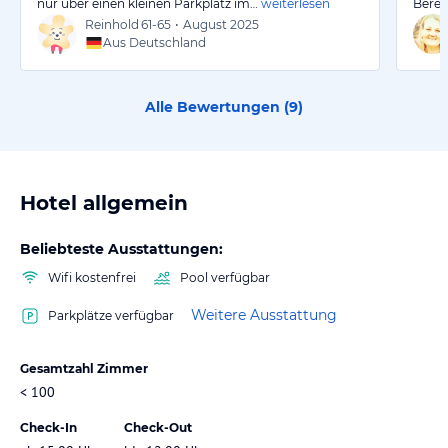
nur über einen kleinen Parkplatz im…
weiterlesen
Berei
Reinhold
61-65
•
August 2025
Aus Deutschland
Alle Bewertungen (
9
)
Hotel allgemein
Beliebteste Ausstattungen:
Wifi kostenfrei
Pool verfügbar
Weitere Ausstattung
Parkplätze verfügbar
Gesamtzahl Zimmer
< 100
Check-In
Check-Out