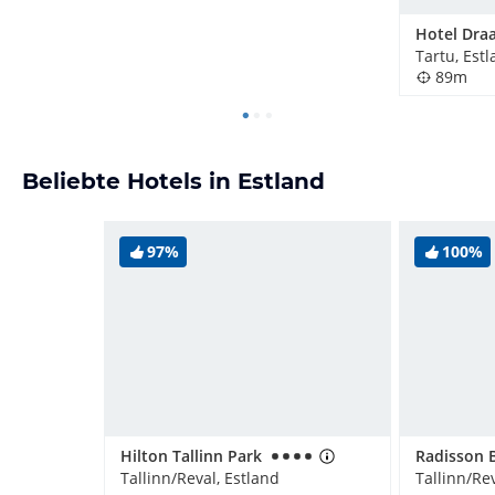
Hotel Dra
Tartu, Est
89m
Beliebte Hotels in Estland
97%
100%
Hilton Tallinn Park
Tallinn/Reval, Estland
Tallinn/Rev