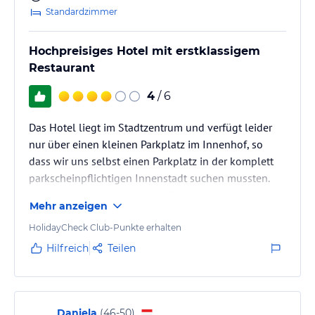
Standardzimmer
Hochpreisiges Hotel mit erstklassigem
Restaurant
4
/ 6
Das Hotel liegt im Stadtzentrum und verfügt leider
nur über einen kleinen Parkplatz im Innenhof, so
dass wir uns selbst einen Parkplatz in der komplett
parkscheinpflichtigen Innenstadt suchen mussten.
Seitens der Mitarbeiterin der Rezeption gab es dabei
Mehr anzeigen
keinerlei Unterstützung.
Das beste am Hotel ist das erstklassige Restaurant.
HolidayCheck Club-Punkte erhalten
Hilfreich
Teilen
Daniela
(
46-50
)