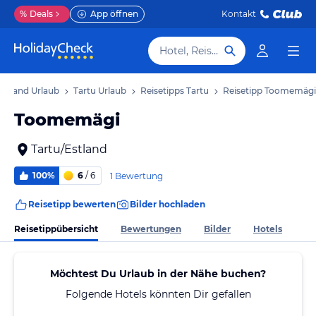
%
Deals
App öffnen
Kontakt
Hotel, Reiseziel
Estland Urlaub
Tartu Urlaub
Reisetipps Tartu
Reisetipp Toomemägi
Toomemägi
Tartu/Estland
100%
6
/ 6
1 Bewertung
Reisetipp bewerten
Bilder hochladen
Reisetippübersicht
Bewertungen
Bilder
Hotels
Möchtest Du Urlaub in der Nähe buchen?
Folgende Hotels könnten Dir gefallen