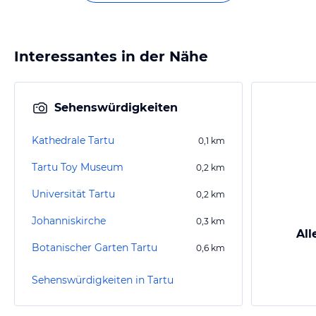
Interessantes in der Nähe
Sehenswürdigkeiten
Kathedrale Tartu
0,1
km
Tartu Toy Museum
0,2
km
Universität Tartu
0,2
km
Johanniskirche
0,3
km
All
Botanischer Garten Tartu
0,6
km
Sehenswürdigkeiten in Tartu