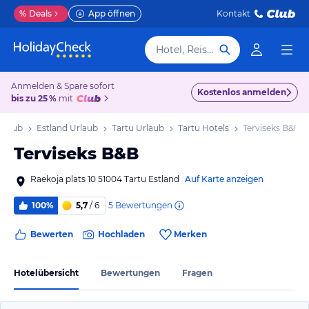
%
Deals
App öffnen
Kontakt
Hotel, Reiseziel
Anmelden & Spare sofort
Kostenlos anmelden
bis zu 25 %
mit
Urlaub
Estland Urlaub
Tartu Urlaub
Tartu Hotels
Terviseks B&B
Terviseks B&B
Raekoja plats 10 51004 Tartu Estland
Auf Karte anzeigen
5
Bewertungen
100%
5,7
/ 6
Bewerten
Hochladen
Merken
Hotelübersicht
Bewertungen
Fragen