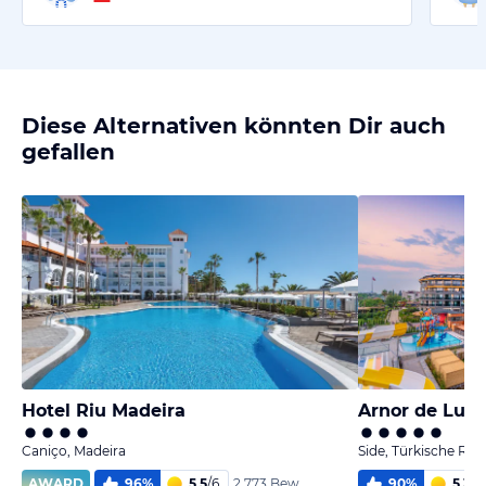
Diese Alternativen könnten Dir auch
gefallen
Hotel Riu Madeira
Arnor de Luxe
Caniço, Madeira
Side, Türkische Rivi
AWARD
96
%
5,5
/
6
90
%
5,3
/
6
2.773 Bew.