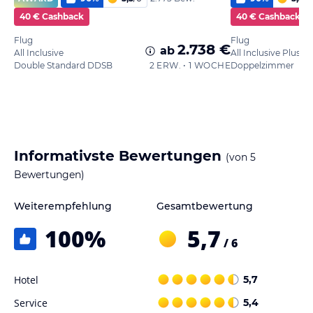
40 € Cashback
40 € Cashback
Flug
Flug
2.738 €
ab
All Inclusive
All Inclusive Plus
Double Standard DDSB
2 ERW. • 1 WOCHE
Doppelzimmer
Informativste Bewertungen
(von
5
Bewertungen)
Weiterempfehlung
Gesamtbewertung
100
%
5,7
/ 6
Hotel
5,7
Service
5,4