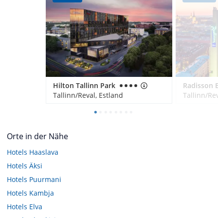
Hilton Tallinn Park
Tallinn/Reval, Estland
Tallinn/Rev
Orte in der Nähe
Hotels
Haaslava
Hotels
Äksi
Hotels
Puurmani
Hotels
Kambja
Hotels
Elva