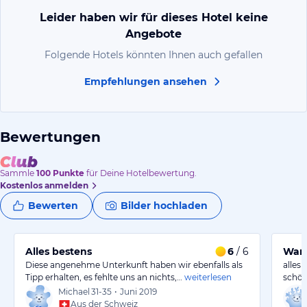
Leider haben wir für dieses Hotel keine
Angebote
Folgende Hotels könnten Ihnen auch gefallen
Empfehlungen ansehen
Bewertungen
Sammle
100
Punkte
für Deine Hotelbewertung.
Kostenlos anmelden
Bewerten
Bilder hochladen
Alles bestens
6
/ 6
War 
Diese angenehme Unterkunft haben wir ebenfalls als
alles
Tipp erhalten, es fehlte uns an nichts,…
weiterlesen
schön
Michael
31-35
•
Juni 2019
Aus der Schweiz