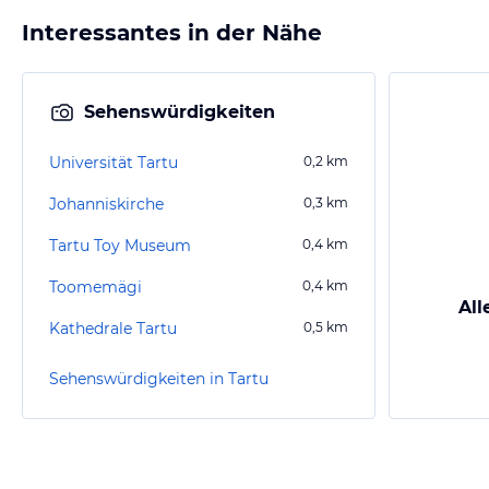
Interessantes in der Nähe
Sehenswürdigkeiten
Universität Tartu
0,2
km
Johanniskirche
0,3
km
Tartu Toy Museum
0,4
km
Toomemägi
0,4
km
All
Kathedrale Tartu
0,5
km
Sehenswürdigkeiten in Tartu