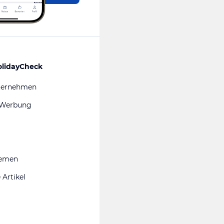
olidayCheck
ternehmen
 Werbung
hemen
 Artikel