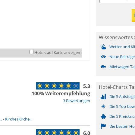
Wissenswertes 
Wetter und Kl
Hotels auf Karte anzeigen
Neue Beiträge
Mietwagen Ta
5.3
Hotel-Charts Ta
100% Weiterempfehlung
Die 5 Aufsteig
3 Bewertungen
Die 5 Top-bew
Die 5 Preisknü
..
-
Kirche (Kirche...
Die besten Ho
6.0