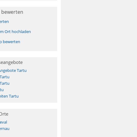
 bewerten
erten
sem Ort hochladen
pp bewerten
seangebote
Angebote Tartu
 Tartu
 Tartu
tu
iten Tartu
Orte
eval
ernau