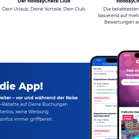
Der HolidayCheck Club
HolidayC
Dein Urlaub. Deine Vorteile. Dein Club.
Die beliebtesten
basierend auf mehr
Bewertungen au
 die App!
eiter – vor und während der Reise
p-Rabatte
auf Deine Buchungen
tenlos,
keine Werbung
infos immer griffbereit