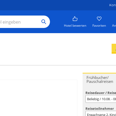
Kon
Hotel bewerten
Favoriten
An
Frühbucher/
Pauschalreisen
Reisedauer / Reis
Beliebig / 10.08. - 
Reiseteilnehmer
Erwachsene
2
, Kin