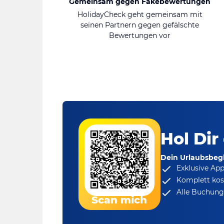
Gemeinsam gegen Fakebewertungen
HolidayCheck geht gemeinsam mit
seinen Partnern gegen gefälschte
Bewertungen vor
Hol Dir
Dein Urlaubsbegl
Exklusive Ap
Komplett kos
Alle Buchungs
Scan mich