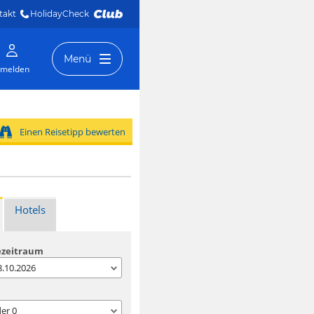
takt
HolidayCheck 
Menü
melden
Einen Reisetipp bewerten
Hotels
ezeitraum
08.10.2026
der
0