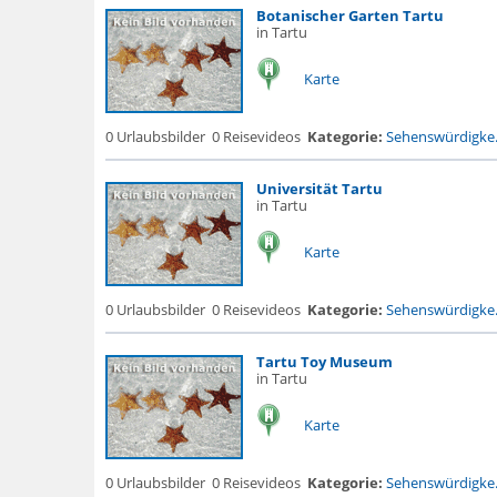
Botanischer Garten Tartu
in Tartu
Karte
0 Urlaubsbilder
0 Reisevideos
Kategorie:
Sehenswürdigke.
Universität Tartu
in Tartu
Karte
0 Urlaubsbilder
0 Reisevideos
Kategorie:
Sehenswürdigke.
Tartu Toy Museum
in Tartu
Karte
0 Urlaubsbilder
0 Reisevideos
Kategorie:
Sehenswürdigke.