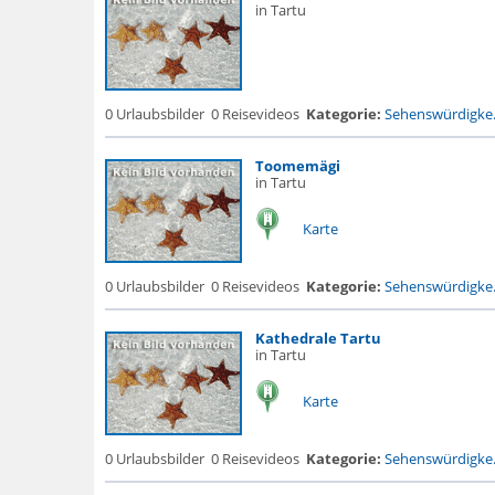
in Tartu
0 Urlaubsbilder
0 Reisevideos
Kategorie:
Sehenswürdigke.
Toomemägi
in Tartu
Karte
0 Urlaubsbilder
0 Reisevideos
Kategorie:
Sehenswürdigke.
Kathedrale Tartu
in Tartu
Karte
0 Urlaubsbilder
0 Reisevideos
Kategorie:
Sehenswürdigke.