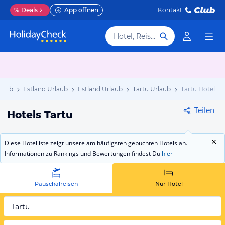
%
Deals
App öffnen
Kontakt
Hotel, Reiseziel
laub
Estland Urlaub
Estland Urlaub
Tartu Urlaub
Tartu Hotels
Teilen
Hotels Tartu
Diese Hotelliste zeigt unsere am häufigsten gebuchten Hotels an.
Informationen zu Rankings und Bewertungen findest Du
hier
Pauschalreisen
Nur Hotel
Tartu