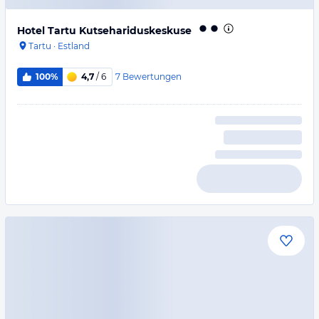
Hotel Tartu Kutsehariduskeskuse
Tartu
·
Estland
7
Bewertungen
100%
4,7
/ 6