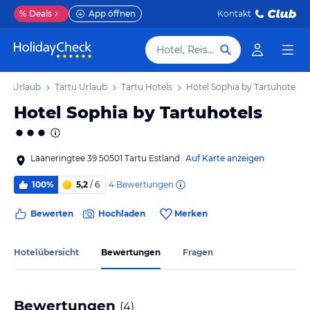
%
Deals
App öffnen
Kontakt
Hotel, Reiseziel
and Urlaub
Tartu Urlaub
Tartu Hotels
Hotel Sophia by Tartuhotels
Hotel Sophia by Tartuhotels
Lääneringtee 39 50501 Tartu Estland
Auf Karte anzeigen
4
Bewertungen
100%
5,2
/ 6
Bewerten
Hochladen
Merken
Hotelübersicht
Bewertungen
Fragen
Bewertungen
(
4
)