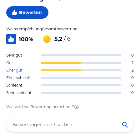
Bewerten
Weiterempfehlung
Gesamtbewertung
5,2
/ 6
100
%
Sehr gut
0
Gut
2
Eher gut
2
Eher schlecht
0
Schlecht
0
Sehr schlecht
0
Wie wird die Bewertung berechnet?