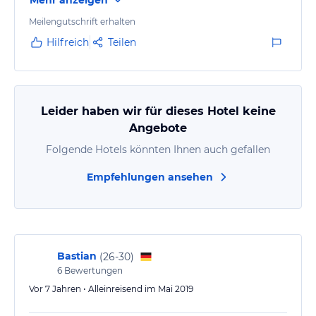
Mehr anzeigen
kommenden Gast willkommen zu heißen, eher "could
you please pay now" statt "you must pay now"...etc.),
Meilengutschrift erhalten
wie man mit Gästen umgeht.
Hilfreich
Teilen
Leider haben wir für dieses Hotel keine
Angebote
Folgende Hotels könnten Ihnen auch gefallen
Empfehlungen ansehen
Bastian
(
26-30
)
6
Bewertungen
Vor 7 Jahren • Alleinreisend im Mai 2019