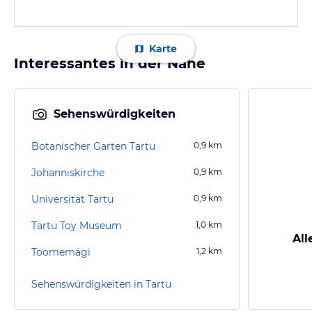
Karte
Interessantes in der Nähe
Sehenswürdigkeiten
Botanischer Garten Tartu
0,9
km
Johanniskirche
0,9
km
Universität Tartu
0,9
km
Tartu Toy Museum
1,0
km
All
Toomemägi
1,2
km
Sehenswürdigkeiten in Tartu