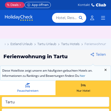
%
Deals
App öffnen
Kontakt
Hotel, Reiseziel
laub
Estland Urlaub
Tartu Urlaub
Tartu Hotels
Ferienwohnung
Teilen
Ferienwohnung in Tartu
Diese Hotelliste zeigt unsere am häufigsten gebuchten Hotels an.
Informationen zu Rankings und Bewertungen findest Du
hier
Pauschalreisen
Nur Hotel
Tartu