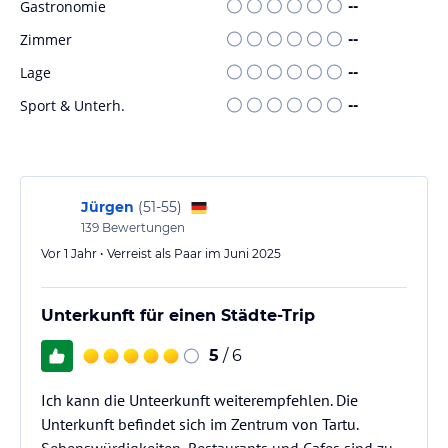
Gastronomie
--
Zimmer
--
Lage
--
Sport & Unterh.
--
Jürgen
(
51-55
)
139
Bewertungen
Vor 1 Jahr • Verreist als Paar im Juni 2025
Unterkunft für einen Städte-Trip
5
/ 6
Ich kann die Unteerkunft weiterempfehlen. Die
Unterkunft befindet sich im Zentrum von Tartu.
Sehenswürdigkeiten, Restaurants und Cafes sind zu