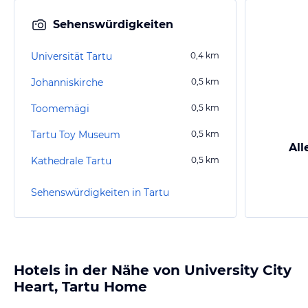
Sehenswürdigkeiten
Universität Tartu
0,4
km
Johanniskirche
0,5
km
Toomemägi
0,5
km
Tartu Toy Museum
0,5
km
All
Kathedrale Tartu
0,5
km
Sehenswürdigkeiten in Tartu
Hotels in der Nähe von University City
Heart, Tartu Home