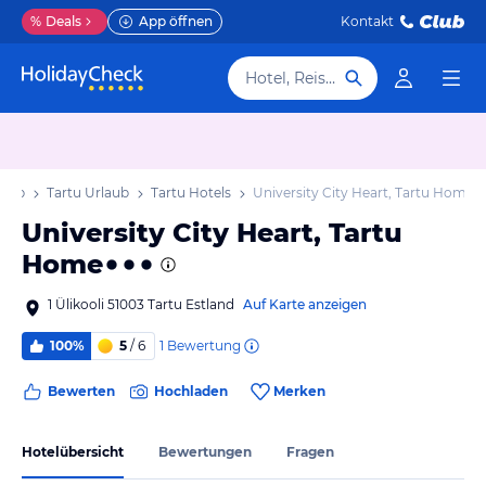
%
Deals
App öffnen
Kontakt
Hotel, Reiseziel
laub
Tartu Urlaub
Tartu Hotels
University City Heart, Tartu Home
University City Heart, Tartu
Home
1 Ülikooli 51003 Tartu Estland
Auf Karte anzeigen
1
Bewertung
100%
5
/ 6
Bewerten
Hochladen
Merken
Hotelübersicht
Bewertungen
Fragen