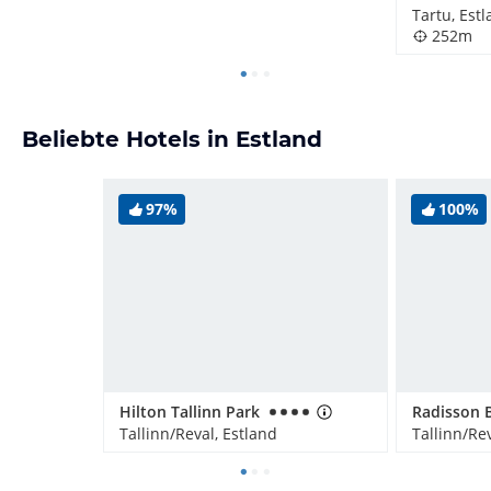
Tartu, Est
252m
Beliebte Hotels in Estland
97%
100%
Hilton Tallinn Park
Tallinn/Reval, Estland
Tallinn/Rev