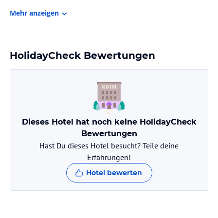
Mehr anzeigen
Zimmer / Unterbringung im Hotel
Jedes Zimmer in den Karlova Manor Apartments ist mit einem
eigenen Badezimmer ausgestattet.
HolidayCheck Bewertungen
Hinweis:
Verfasst von HolidayCheck mit Hilfe von KI. Alle
Angaben ohne Gewähr. Bitte lies vor der Buchung die
verbindlichen
Angebotsdetails
des jeweiligen Veranstalters.
Dieses Hotel hat noch keine HolidayCheck
Bewertungen
Hast Du dieses Hotel besucht? Teile deine
Erfahrungen!
Hotel bewerten