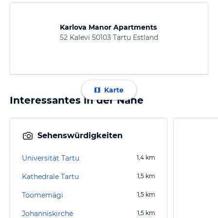
Karlova Manor Apartments
52 Kalevi 50103 Tartu Estland
Karte
Interessantes in der Nähe
Sehenswürdigkeiten
Universität Tartu
1,4
km
Kathedrale Tartu
1,5
km
Toomemägi
1,5
km
Johanniskirche
1,5
km