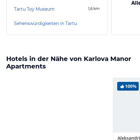
All
Tartu Toy Museum
1,6
km
Sehenswürdigkeiten in Tartu
Hotels in der Nähe von Karlova Manor
Apartments
100%
Aleksandri