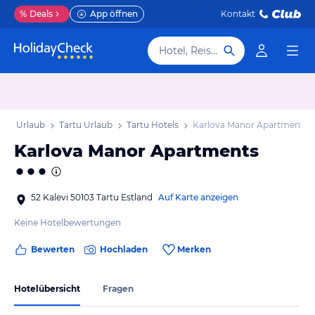
%
Deals
App öffnen
Kontakt
Hotel, Reiseziel
land Urlaub
Tartu Urlaub
Tartu Hotels
Karlova Manor Apartments
Karlova Manor Apartments
52 Kalevi 50103 Tartu Estland
Auf Karte anzeigen
Keine Hotelbewertungen
Bewerten
Hochladen
Merken
Hotelübersicht
Fragen