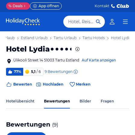
%
Deals
App öffnen
Kontakt
Hotel, Reiseziel
d Urlaub
Estland Urlaub
Tartu Urlaub
Tartu Hotels
Hotel Lydia
Hotel Lydia
Ülikooli Street 14 51003 Tartu Estland
Auf Karte anzeigen
9
Bewertungen
77%
5,1
/ 6
Bewerten
Hochladen
Merken
Hotelübersicht
Bewertungen
Bilder
Fragen
Bewertungen
(
9
)