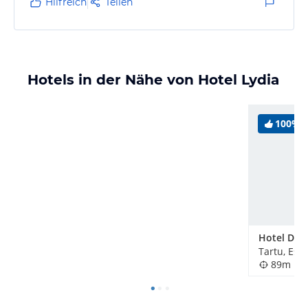
Hilfreich
Teilen
Müllabfuhr morgens um 06:00 Uhr mit erheblichem
Lärm über 15 Min.
Hotels in der Nähe von Hotel Lydia
100%
Hotel Dra
Tartu, Est
89m