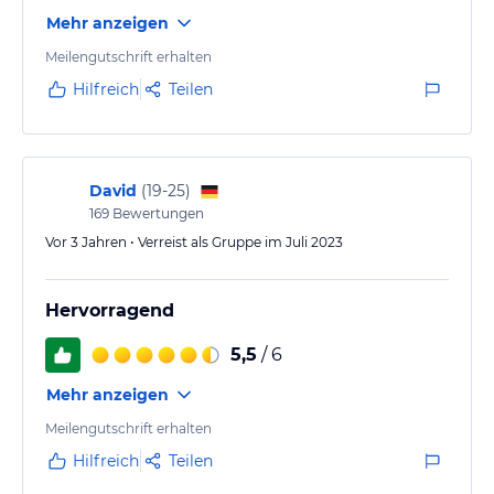
Die Lage im historischen Zentrum der Stadt
Mehr anzeigen
ermöglicht es Ihnen, direkt nach dem Verlassen des
Hotelgebäudes mit der Besichtigung zu beginnen.
Meilengutschrift erhalten
Ein starkes WLAN-Signal half mir, mit
Hilfreich
Teilen
Geschäftspartnern in Kontakt zu bleiben.
Ausgezeichnetes Frühstück.
David
(
19-25
)
169
Bewertungen
Vor 3 Jahren • Verreist als Gruppe im Juli 2023
Hervorragend
5,5
/ 6
Mehr anzeigen
Meilengutschrift erhalten
Hilfreich
Teilen