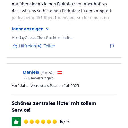
nur über einen kleinen Parkplatz im Innenhof, so
dass wir uns selbst einen Parkplatz in der komplett
parkscheinpflichtigen Innenstadt suchen mussten.
Seitens der Mitarbeiterin der Rezeption gab es dabei
Mehr anzeigen
keinerlei Unterstützung.
Das beste am Hotel ist das erstklassige Restaurant.
HolidayCheck Club-Punkte erhalten
Hilfreich
Teilen
Daniela
(
46-50
)
218
Bewertungen
Vor 1 Jahr • Verreist als Paar im Juli 2025
Schönes zentrales Hotel mit tollem
Service!
6
/ 6