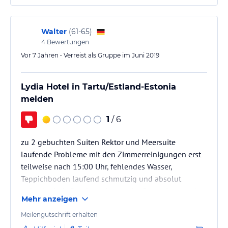
Walter
(
61-65
)
4
Bewertungen
Vor 7 Jahren • Verreist als Gruppe im Juni 2019
Lydia Hotel in Tartu/Estland-Estonia
meiden
1
/ 6
zu 2 gebuchten Suiten Rektor und Meersuite
laufende Probleme mit den Zimmerreinigungen erst
teilweise nach 15:00 Uhr, fehlendes Wasser,
Teppichboden laufend schmutzig und absolut
unhygienisch. Beschwerden an der Rezeption wurden
Mehr anzeigen
nur schleppend auch zu meinen Gästen in der
Meersuite abgeholfen! Lärm auch nachts direkt unter
Meilengutschrift erhalten
den Fenster der Suiten im 2 und 4 Stockwerk.