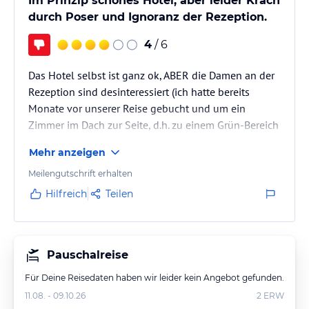
Im Prinzip schönes Hotel, aber leider Krach
durch Poser und Ignoranz der Rezeption.
4
/ 6
Das Hotel selbst ist ganz ok, ABER die Damen an der
Rezeption sind desinteressiert (ich hatte bereits
Monate vor unserer Reise gebucht und um ein
Zimmer im Dach zur Seite, d.h. zu einem Grün-Bereich
hin gebeten; Reservierung wurde bestätigt; vor Ort
Mehr anzeigen
hiess es dann, unsere Kategorie Zimmer gäbe es
nicht zur Seite raus, nur zur Strasse, es wäre auch
Meilengutschrift erhalten
nichts sonst frei; das hatte uns das Hotel aber bei
Hilfreich
Teilen
Anfrage nicht mitgeteilt) UND vor allem, die
gesamten Poser der Gegend scheinen die Strasse vor
dem Hotel (30km…
Pauschalreise
Für Deine Reisedaten haben wir leider kein Angebot gefunden.
11.08. - 09.10.26
2
ERW