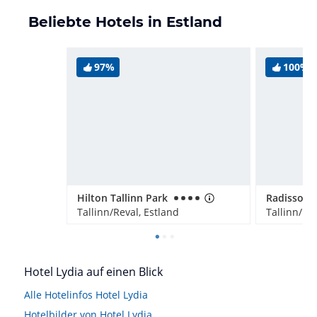
Beliebte Hotels in Estland
97%
100%
Hilton Tallinn Park
Tallinn/Reval, Estland
Tallinn/Rev
Hotel Lydia auf einen Blick
Alle Hotelinfos Hotel Lydia
Hotelbilder von Hotel Lydia