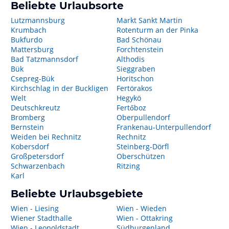
Beliebte Urlaubsorte
Lutzmannsburg
Markt Sankt Martin
Krumbach
Rotenturm an der Pinka
Bukfurdo
Bad Schönau
Mattersburg
Forchtenstein
Bad Tatzmannsdorf
Althodis
Bük
Sieggraben
Csepreg-Bük
Horitschon
Kirchschlag in der Buckligen
Fertörakos
Welt
Hegykö
Deutschkreutz
Fertőboz
Bromberg
Oberpullendorf
Bernstein
Frankenau-Unterpullendorf
Weiden bei Rechnitz
Rechnitz
Kobersdorf
Steinberg-Dörfl
Großpetersdorf
Oberschützen
Schwarzenbach
Ritzing
Karl
Beliebte Urlaubsgebiete
Wien - Liesing
Wien - Wieden
Wiener Stadthalle
Wien - Ottakring
Wien - Leopoldstadt
Südburgenland