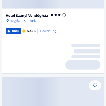
Hotel Szanyi Vendégház
Hegykö
·
Pannonien
1
Bewertung
100%
4,4
/ 6