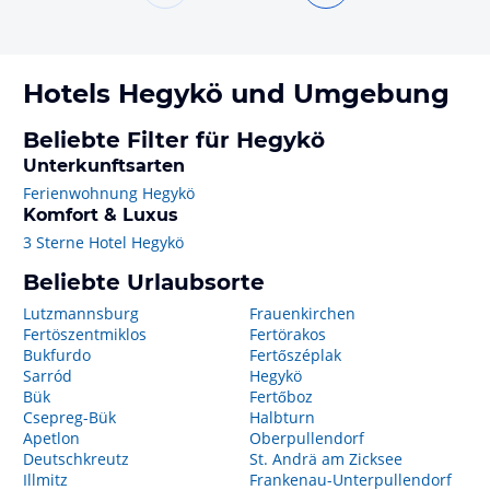
Hotels
Hegykö
und Umgebung
Beliebte Filter für Hegykö
Unterkunftsarten
Ferienwohnung Hegykö
Komfort & Luxus
3 Sterne Hotel Hegykö
Beliebte Urlaubsorte
Lutzmannsburg
Frauenkirchen
Fertöszentmiklos
Fertörakos
Bukfurdo
Fertőszéplak
Sarród
Hegykö
Bük
Fertőboz
Csepreg-Bük
Halbturn
Apetlon
Oberpullendorf
Deutschkreutz
St. Andrä am Zicksee
Illmitz
Frankenau-Unterpullendorf