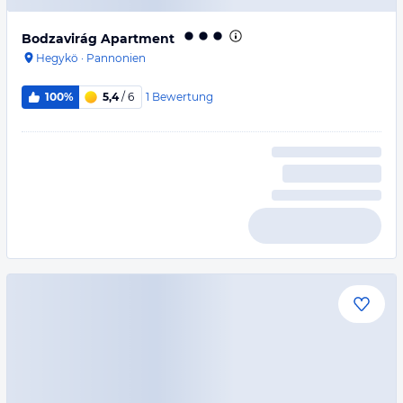
Bodzavirág Apartment
Hegykö
·
Pannonien
1
Bewertung
100%
5,4
/ 6