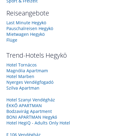
Sport & Freizeit
Reiseangebote
Last Minute Hegykö
Pauschalreisen Hegykö
Mietwagen Hegykö
Flüge
Trend-Hotels
Hegykö
Hotel Tornácos
Magnólia Apartmam
Hotel Marben
Nyerges Vendégfogadó
Szilva Apartman
Hotel Szanyi Vendégház
ÉKKŐ APARTMAN
Bodzavirág Apartment
BONI APARTMAN Hegykő
Hotel HegiQ - Adults Only Hotel
F 106 Vendégház