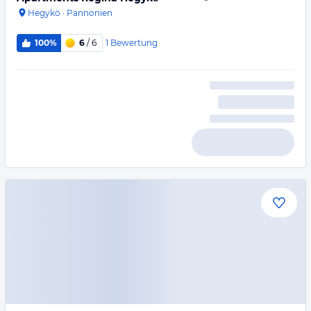
Hegykö
·
Pannonien
1
Bewertung
100%
6
/ 6