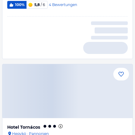
4
Bewertungen
100%
5,8
/ 6
Hotel Tornácos
Hegykö
·
Pannonien