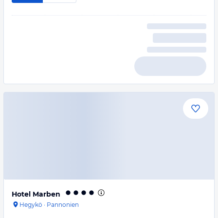
Hotel Marben
Hegykö
·
Pannonien