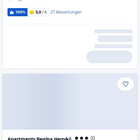
27
Bewertungen
100%
5,0
/ 6
Apartments Regina Hegykő