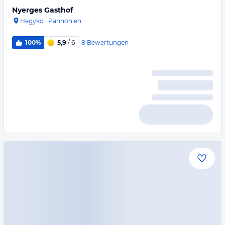
Nyerges Gasthof
Hegykö
·
Pannonien
8
Bewertungen
100%
5,9
/ 6