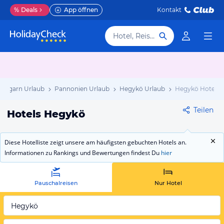
%
Deals
App öffnen
Kontakt
Hotel, Reiseziel
Ungarn Urlaub
Pannonien Urlaub
Hegykö Urlaub
Hegykö Hotels
Teilen
Hotels Hegykö
Diese Hotelliste zeigt unsere am häufigsten gebuchten Hotels an.
Informationen zu Rankings und Bewertungen findest Du
hier
Pauschalreisen
Nur Hotel
Hegykö