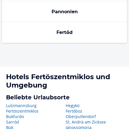
Pannonien
Fertőd
Hotels
Fertöszentmiklos
und
Umgebung
Beliebte Urlaubsorte
Lutzmannsburg
Hegykö
Fertöszentmiklos
Fertőboz
Bukfurdo
Oberpullendorf
Sarród
St. Andrä am Zicksee
Bük
Jánossomorja