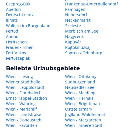
Csepreg-Bük
Frankenau-Unterpullendorf
Apetlon
Pamhagen
Deutschkreutz
Nebersdorf
Illmitz
Neckenmarkt
Wallern im Burgenland
Szeleste
Fertőd
Mörbisch am See
Andau
Nagycenk
Horitschon
Kapuvár
Frauenkirchen
Röjtökmuzsaj
Fertörakos
Sopron / Ödenburg
Fertőszéplak
Beliebte Urlaubsgebiete
Wien - Liesing
Wien - Ottakring
Wiener Stadthalle
Südburgenland
Wien - Leopoldstadt
Neusiedler See
Wien - Floridsdorf
Wien - Meidling
Ernst-Happel-Stadion
Wien - Hernals
Wien - Währing
Wien - Brigittenau
Wien - Mariahilf
Oststeiermark
Wien - Landstraße
Joglland-Waldheimat
Wien - Donaustadt
Wien - Margareten
Wien - Favoriten
Wien - Innere Stadt