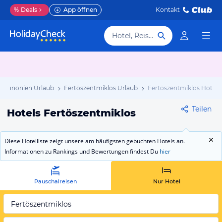
%
Deals
App öffnen
Kontakt
Hotel, Reiseziel
Pannonien Urlaub
Fertöszentmiklos Urlaub
Fertöszentmiklos Hotels
Teilen
Hotels Fertöszentmiklos
Diese Hotelliste zeigt unsere am häufigsten gebuchten Hotels an.
Informationen zu Rankings und Bewertungen findest Du
hier
Pauschalreisen
Nur Hotel
Fertöszentmiklos