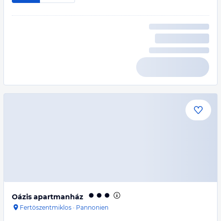
Oázis apartmanház
Fertöszentmiklos
·
Pannonien