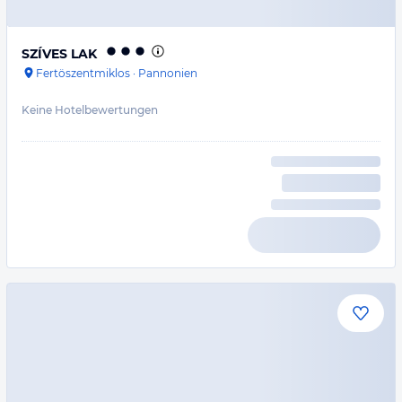
SZÍVES LAK
Fertöszentmiklos
·
Pannonien
Keine Hotelbewertungen