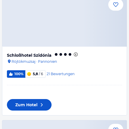
Schloßhotel Szidónia
Röjtökmuzsaj
·
Pannonien
21
Bewertungen
100%
5,8
/ 6
Zum Hotel