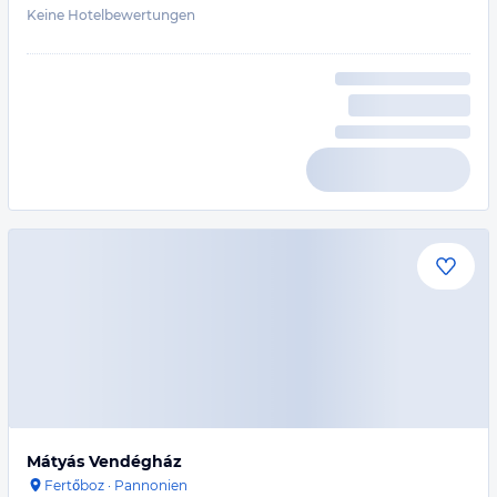
Keine Hotelbewertungen
Mátyás Vendégház
Fertőboz
·
Pannonien