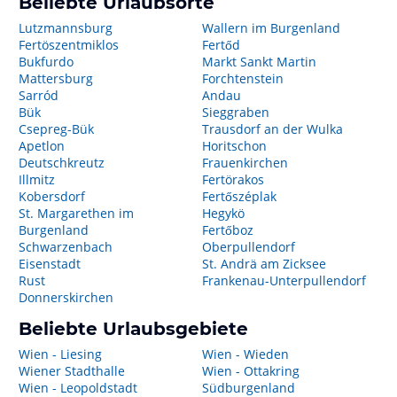
Beliebte Urlaubsorte
Lutzmannsburg
Wallern im Burgenland
Fertöszentmiklos
Fertőd
Bukfurdo
Markt Sankt Martin
Mattersburg
Forchtenstein
Sarród
Andau
Bük
Sieggraben
Csepreg-Bük
Trausdorf an der Wulka
Apetlon
Horitschon
Deutschkreutz
Frauenkirchen
Illmitz
Fertörakos
Kobersdorf
Fertőszéplak
St. Margarethen im
Hegykö
Burgenland
Fertőboz
Schwarzenbach
Oberpullendorf
Eisenstadt
St. Andrä am Zicksee
Rust
Frankenau-Unterpullendorf
Donnerskirchen
Beliebte Urlaubsgebiete
Wien - Liesing
Wien - Wieden
Wiener Stadthalle
Wien - Ottakring
Wien - Leopoldstadt
Südburgenland