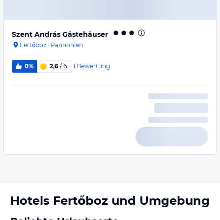
Szent András Gästehäuser
Fertőboz
·
Pannonien
1
Bewertung
0%
2,6
/ 6
Hotels
Fertőboz
und Umgebung