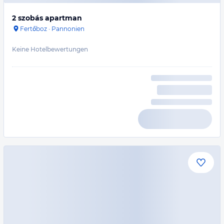
2 szobás apartman
Fertőboz
·
Pannonien
Keine Hotelbewertungen