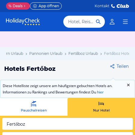
%
Deals
App öffnen
Kontakt
Hotel, Reiseziel
ngarn Urlaub
Pannonien Urlaub
Fertőboz Urlaub
Fertőboz Hotels
Teilen
Hotels Fertőboz
Diese Hotelliste zeigt unsere am häufigsten gebuchten Hotels an.
Informationen zu Rankings und Bewertungen findest Du
hier
Pauschalreisen
Nur Hotel
Fertőboz