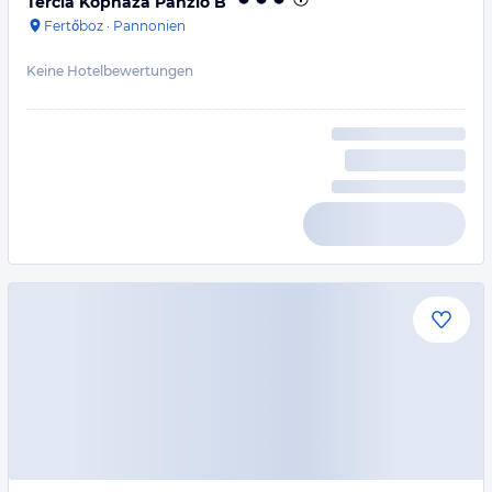
Tercia Kópháza Panzió B
Fertőboz
·
Pannonien
Keine Hotelbewertungen