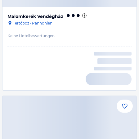
Malomkerék Vendégház
Fertőboz
·
Pannonien
Keine Hotelbewertungen