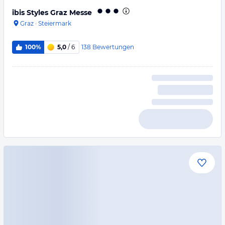
ibis Styles Graz Messe
Graz
·
Steiermark
138
Bewertungen
100%
5,0
/ 6