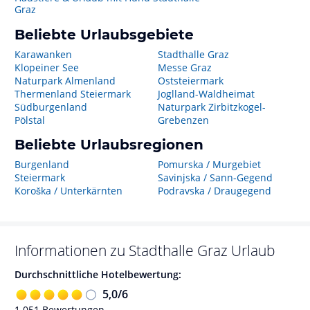
Graz
Beliebte Urlaubsgebiete
Karawanken
Stadthalle Graz
Klopeiner See
Messe Graz
Naturpark Almenland
Oststeiermark
Thermenland Steiermark
Joglland-Waldheimat
Südburgenland
Naturpark Zirbitzkogel-
Pölstal
Grebenzen
Beliebte Urlaubsregionen
Burgenland
Pomurska / Murgebiet
Steiermark
Savinjska / Sann-Gegend
Koroška / Unterkärnten
Podravska / Draugegend
Informationen zu
Stadthalle Graz
Urlaub
Durchschnittliche Hotelbewertung:
5,0
/
6
1.051
Bewertungen