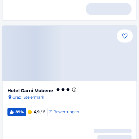
Hotel Garni Mobene
Graz
·
Steiermark
21
Bewertungen
89%
4,9
/ 6