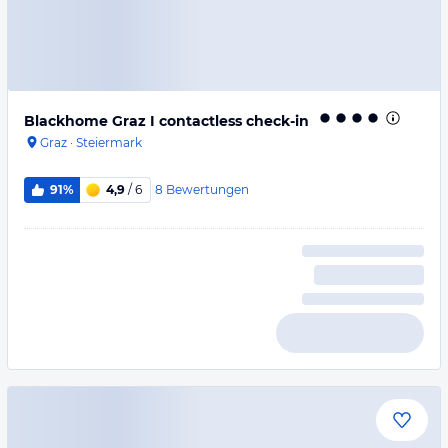
Blackhome Graz I contactless check-in
Graz
·
Steiermark
8
Bewertungen
91%
4,9
/ 6