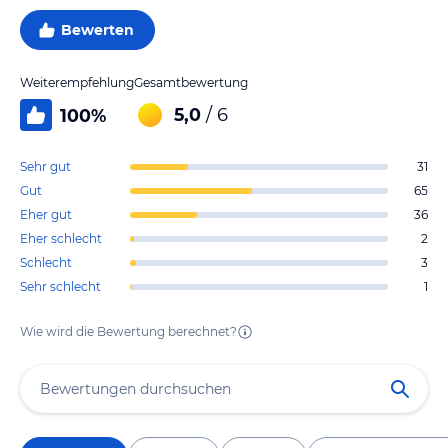
Bewerten
Weiterempfehlung
Gesamtbewertung
5,0
/ 6
100
%
Sehr gut
31
Gut
65
Eher gut
36
Eher schlecht
2
Schlecht
3
Sehr schlecht
1
Wie wird die Bewertung berechnet?