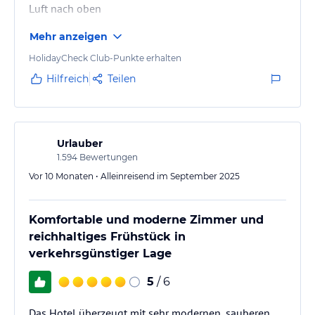
Luft nach oben
Mehr anzeigen
HolidayCheck Club-Punkte erhalten
Hilfreich
Teilen
Urlauber
1.594
Bewertungen
Vor 10 Monaten • Alleinreisend im September 2025
Komfortable und moderne Zimmer und
reichhaltiges Frühstück in
verkehrsgünstiger Lage
5
/ 6
Das Hotel überzeugt mit sehr modernen, sauberen