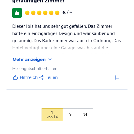
geräumigen Zimmer
6
/ 6
Dieser Ibis hat uns sehr gut gefallen. Das Zimmer
hatte ein einzigartiges Design und war sauber und
geräumig. Das Badezimmer war auch in Ordnung. Das
Hotel verfügt über eine Garage, was bis auf die
Gebühr gut ist, aber es gibt nicht viele Möglichkeiten,
Mehr anzeigen
Ihr Auto in der Nähe zu lassen. Das Personal war nett
und trug zu einem angenehmen Aufenthalt bei.
Meilengutschrift erhalten
Hilfreich
Teilen
1
von
14