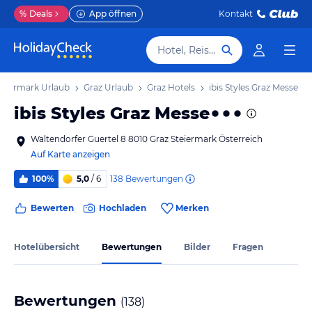
%
Deals
App öffnen
Kontakt
Hotel, Reiseziel
teiermark Urlaub
Graz Urlaub
Graz Hotels
ibis Styles Graz Messe
ibis Styles Graz Messe
Waltendorfer Guertel 8 8010 Graz Steiermark Österreich
Auf Karte anzeigen
138
Bewertungen
100%
5,0
/ 6
Bewerten
Hochladen
Merken
Hotelübersicht
Bewertungen
Bilder
Fragen
Bewertungen
(
138
)