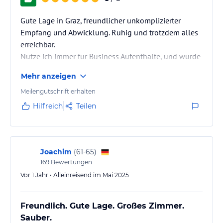
Gute Lage in Graz, freundlicher unkomplizierter
Empfang und Abwicklung. Ruhig und trotzdem alles
erreichbar.
Nutze ich immer für Business Aufenthalte, und wurde
noch nie enttäuscht.
Mehr anzeigen
Hauseigene Garage mit direktem Zugang zum Hotel.
Meilengutschrift erhalten
Hilfreich
Teilen
Joachim
(
61-65
)
169
Bewertungen
Vor 1 Jahr • Alleinreisend im Mai 2025
Freundlich. Gute Lage. Großes Zimmer.
Sauber.