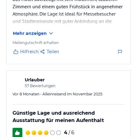
Zimmern und einem guten Frühstück in angenehmer
Atmosphäre. Die Lage ist ideal für Messebesucher
und Städtereisende mit guter Anbindung an die
Tram-Linie 6. Ich würde das Hotel aufgrund der
Mehr anzeigen
komfortablen Ausstattung und des freundlichen
Service problemlos weiterempfehlen.
Meilengutschrift erhalten
Hilfreich
Teilen
Urlauber
57
Bewertungen
Vor 8 Monaten • Alleinreisend im November 2025
Günstige Lage und ausreichend
Ausstattung für meinen Aufenthalt
4
/ 6