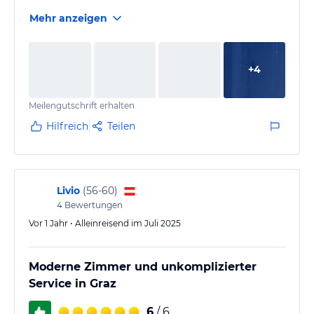
Haus von der Autobahnabfahrt Graz Ost sehr gut
Mehr anzeigen
erreichbar
+
4
Meilengutschrift erhalten
Hilfreich
Teilen
Livio
(
56-60
)
4
Bewertungen
Vor 1 Jahr • Alleinreisend im Juli 2025
Moderne Zimmer und unkomplizierter
Service in Graz
6
/ 6