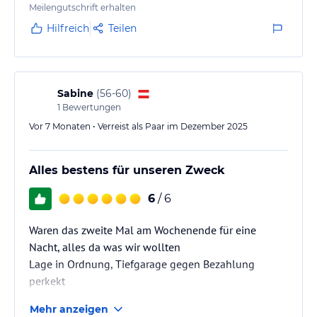
Meilengutschrift erhalten
Hilfreich
Teilen
Sabine
(
56-60
)
1
Bewertungen
Vor 7 Monaten • Verreist als Paar im Dezember 2025
Alles bestens für unseren Zweck
6
/ 6
Waren das zweite Mal am Wochenende für eine
Nacht, alles da was wir wollten
Lage in Ordnung, Tiefgarage gegen Bezahlung
perkekt
Unkomplizierte Abwicklung
Mehr anzeigen
Liegt direkt neben Billa ist aber nicht störend