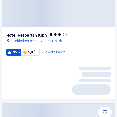
Hotel Herberts Stubn
Feldkirchen bei Graz
·
Steiermark
5
Bewertungen
95%
5,8
/ 6