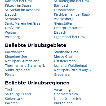
Kalsdorf bei Graz
St. Radegund bei Graz
Kitzeck im Sausal
Bärnbach
St. Stefan im Rosental
Lassnitzhöhe
Lieboch
Kirchberg an der Raab
Semriach
Vasoldsberg
Sankt Marein bei Graz
Gleinstätten
Großklein
Unterpremstätten
Wagna
Eisbach
Voitsberg
Eggersdorf bei Graz
Beliebte Urlaubsgebiete
Karawanken
Stadthalle Graz
Klopeiner See
Messe Graz
Naturpark Almenland
Oststeiermark
Thermenland Steiermark
Joglland-Waldheimat
Südburgenland
Naturpark Zirbitzkogel-
Pölstal
Grebenzen
Beliebte Urlaubsregionen
Tirol
Vorarlberg
Salzburger Land
Oberösterreich
Steiermark
Niederösterreich
Kärnten
Burgenland