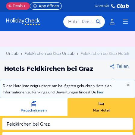
%
Deals
App öffnen
Kontakt
Hotel, Reiseziel
ark Urlaub
Feldkirchen bei Graz Urlaub
Feldkirchen bei Graz Hotels
Teilen
Hotels Feldkirchen bei Graz
Diese Hotelliste zeigt unsere am häufigsten gebuchten Hotels an.
Informationen zu Rankings und Bewertungen findest Du
hier
Pauschalreisen
Nur Hotel
Feldkirchen bei Graz