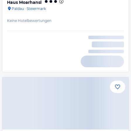
Haus Moarhansl
Paldau
·
Steiermark
Keine Hotelbewertungen