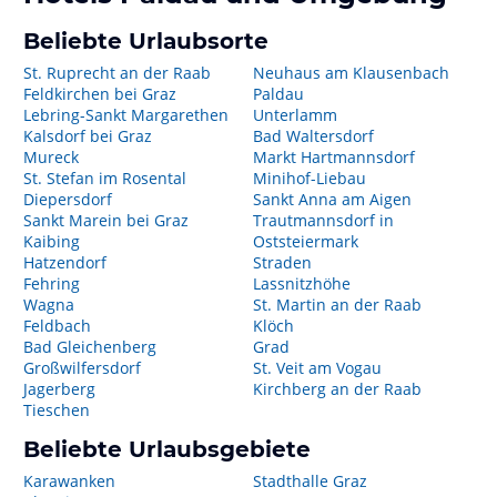
Beliebte Urlaubsorte
St. Ruprecht an der Raab
Neuhaus am Klausenbach
Feldkirchen bei Graz
Paldau
Lebring-Sankt Margarethen
Unterlamm
Kalsdorf bei Graz
Bad Waltersdorf
Mureck
Markt Hartmannsdorf
St. Stefan im Rosental
Minihof-Liebau
Diepersdorf
Sankt Anna am Aigen
Sankt Marein bei Graz
Trautmannsdorf in
Kaibing
Oststeiermark
Hatzendorf
Straden
Fehring
Lassnitzhöhe
Wagna
St. Martin an der Raab
Feldbach
Klöch
Bad Gleichenberg
Grad
Großwilfersdorf
St. Veit am Vogau
Jagerberg
Kirchberg an der Raab
Tieschen
Beliebte Urlaubsgebiete
Karawanken
Stadthalle Graz