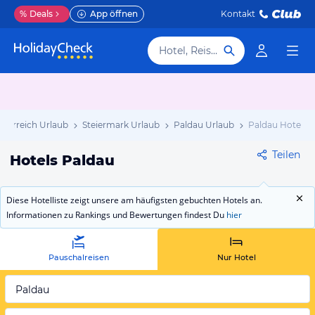
%
Deals
App öffnen
Kontakt
Hotel, Reiseziel
sterreich Urlaub
Steiermark Urlaub
Paldau Urlaub
Paldau Hotels
Teilen
Hotels Paldau
Diese Hotelliste zeigt unsere am häufigsten gebuchten Hotels an.
Informationen zu Rankings und Bewertungen findest Du
hier
Pauschalreisen
Nur Hotel
Paldau