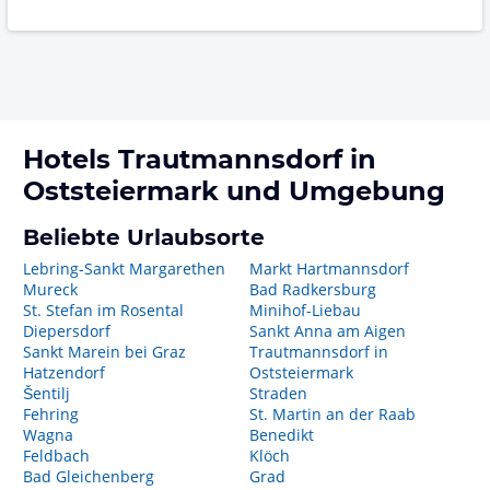
Hotels
Trautmannsdorf in
Oststeiermark
und Umgebung
Beliebte Urlaubsorte
Lebring-Sankt Margarethen
Markt Hartmannsdorf
Mureck
Bad Radkersburg
St. Stefan im Rosental
Minihof-Liebau
Diepersdorf
Sankt Anna am Aigen
Sankt Marein bei Graz
Trautmannsdorf in
Hatzendorf
Oststeiermark
Šentilj
Straden
Fehring
St. Martin an der Raab
Wagna
Benedikt
Feldbach
Klöch
Bad Gleichenberg
Grad