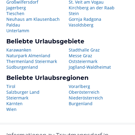
Großwilfersdorf
St. Veit am Vogau
Jagerberg
Kirchberg an der Raab
Tieschen
Stein
Neuhaus am Klausenbach
Gornja Radgona
Paldau
Vasoldsberg
Unterlamm
Beliebte Urlaubsgebiete
Karawanken
Stadthalle Graz
Naturpark Almenland
Messe Graz
Thermenland Steiermark
Oststeiermark
Südburgenland
Joglland-Waldheimat
Beliebte Urlaubsregionen
Tirol
Vorarlberg
Salzburger Land
Oberösterreich
Steiermark
Niederösterreich
Kärnten
Burgenland
Wien