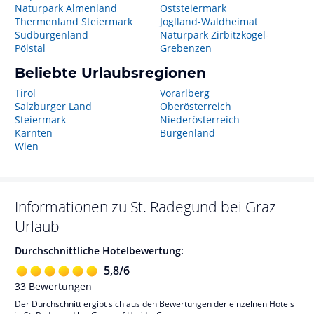
Naturpark Almenland
Oststeiermark
Thermenland Steiermark
Joglland-Waldheimat
Südburgenland
Naturpark Zirbitzkogel-
Pölstal
Grebenzen
Beliebte Urlaubsregionen
Tirol
Vorarlberg
Salzburger Land
Oberösterreich
Steiermark
Niederösterreich
Kärnten
Burgenland
Wien
Informationen zu
St. Radegund bei Graz
Urlaub
Durchschnittliche Hotelbewertung:
5,8
/
6
33
Bewertungen
Der Durchschnitt ergibt sich aus den Bewertungen der einzelnen Hotels