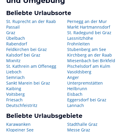
und Umgebung
Beliebte Urlaubsorte
St. Ruprecht an der Raab
Pernegg an der Mur
Passail
Markt Hartmannsdorf
Graz
St. Radegund bei Graz
Übelbach
Lassnitzhöhe
Rabendorf
Frohnleiten
Feldkirchen bei Graz
Stubenberg am See
Kalsdorf bei Graz
Kirchberg an der Raab
Mixnitz
Miesenbach bei Birkfeld
St. Kathrein am Offenegg
Pischelsdorf am Kulm
Lieboch
Vasoldsberg
Semriach
Anger
Sankt Marein bei Graz
Unterpremstätten
Kaibing
Heilbrunn
Voitsberg
Eisbach
Friesach
Eggersdorf bei Graz
Deutschfeistritz
Lannach
Beliebte Urlaubsgebiete
Karawanken
Stadthalle Graz
Klopeiner See
Messe Graz