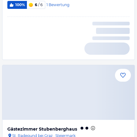
1
Bewertung
100%
6
/ 6
Gästezimmer Stubenberghaus
St. Radegund bei Graz
·
Steiermark