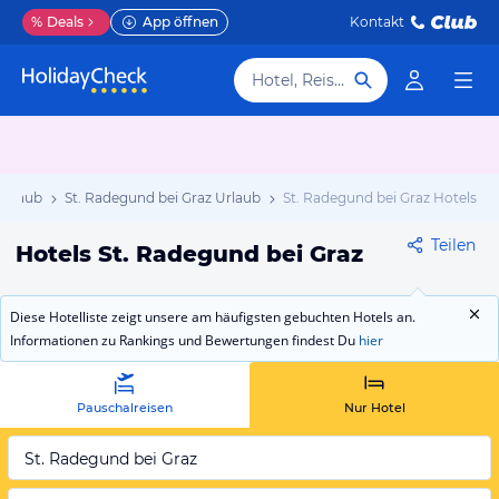
%
Deals
App öffnen
Kontakt
Hotel, Reiseziel
Urlaub
St. Radegund bei Graz Urlaub
St. Radegund bei Graz Hotels
Teilen
Hotels St. Radegund bei Graz
Diese Hotelliste zeigt unsere am häufigsten gebuchten Hotels an.
Informationen zu Rankings und Bewertungen findest Du
hier
Pauschalreisen
Nur Hotel
St. Radegund bei Graz