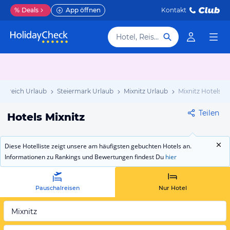
%
Deals
App öffnen
Kontakt
Hotel, Reiseziel
terreich Urlaub
Steiermark Urlaub
Mixnitz Urlaub
Mixnitz Hotels
Teilen
Hotels Mixnitz
Diese Hotelliste zeigt unsere am häufigsten gebuchten Hotels an.
Informationen zu Rankings und Bewertungen findest Du
hier
Pauschalreisen
Nur Hotel
Mixnitz