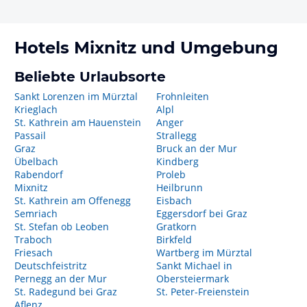
Hotels
Mixnitz
und Umgebung
Beliebte Urlaubsorte
Sankt Lorenzen im Mürztal
Frohnleiten
Krieglach
Alpl
St. Kathrein am Hauenstein
Anger
Passail
Strallegg
Graz
Bruck an der Mur
Übelbach
Kindberg
Rabendorf
Proleb
Mixnitz
Heilbrunn
St. Kathrein am Offenegg
Eisbach
Semriach
Eggersdorf bei Graz
St. Stefan ob Leoben
Gratkorn
Traboch
Birkfeld
Friesach
Wartberg im Mürztal
Deutschfeistritz
Sankt Michael in
Pernegg an der Mur
Obersteiermark
St. Radegund bei Graz
St. Peter-Freienstein
Aflenz