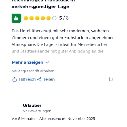
verkehrsgünstiger Lage
5
/ 6
Das Hotel überzeugt mit sehr modernen, sauberen
Zimmern und einem guten Frühstück in angenehmer
Atmosphäre. Die Lage ist ideal für Messebesucher
und Städtereisende mit guter Anbindung an die
Tram-Linie 6. Ich würde das Hotel aufgrund der
Mehr anzeigen
komfortablen Ausstattung und des freundlichen
Service problemlos weiterempfehlen.
Meilengutschrift erhalten
Hilfreich
Teilen
Urlauber
57
Bewertungen
Vor 8 Monaten • Alleinreisend im November 2025