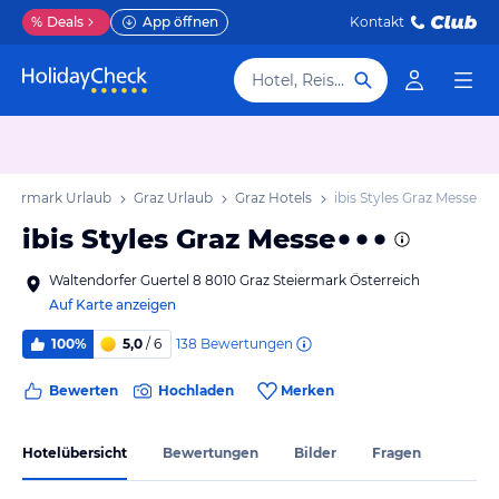
%
Deals
App öffnen
Kontakt
Hotel, Reiseziel
teiermark Urlaub
Graz Urlaub
Graz Hotels
ibis Styles Graz Messe
ibis Styles Graz Messe
Waltendorfer Guertel 8 8010 Graz Steiermark Österreich
Auf Karte anzeigen
138
Bewertungen
100%
5,0
/ 6
Bewerten
Hochladen
Merken
Hotelübersicht
Bewertungen
Bilder
Fragen