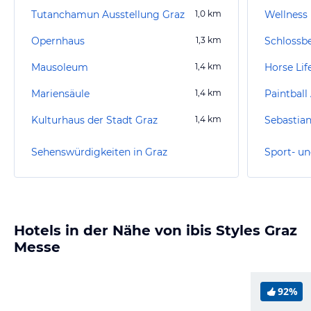
Tutanchamun Ausstellung Graz
1,0
km
Wellness
Opernhaus
1,3
km
Schlossb
Mausoleum
1,4
km
Horse Lif
Mariensäule
1,4
km
Paintball
Kulturhaus der Stadt Graz
1,4
km
Sebastia
Sehenswürdigkeiten in Graz
Sport- un
Hotels in der Nähe von ibis Styles Graz
Messe
92%