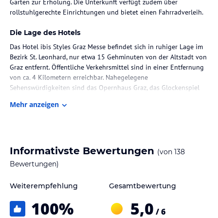
Garten zur Erholung. Die Unterkunft verfügt zudem über
rollstuhlgerechte Einrichtungen und bietet einen Fahrradverleih.
Die Lage des Hotels
Das Hotel ibis Styles Graz Messe befindet sich in ruhiger Lage im
Bezirk St. Leonhard, nur etwa 15 Gehminuten von der Altstadt von
Graz entfernt. Öffentliche Verkehrsmittel sind in einer Entfernung
von ca. 4 Kilometern erreichbar. Nahegelegene
Sehenswürdigkeiten sind das Opernhaus Graz, das Glockenspiel
und das Grazer Landhaus.
Mehr anzeigen
Zimmer / Unterbringung im Hotel
Die Zimmer sind ausgestattet mit Klimaanlage, Heizung, einem
Balkon (in den meisten Zimmern), Doppelbett, Sofabett, Safe,
Informativste Bewertungen
(von
138
Minibar, Schreibtisch, Kühlschrank und Kaffee-/Teekocher. Im
Badezimmer befinden sich eine Dusche, Badewanne, Haartrockner
Bewertungen)
und Telefon. Kostenfreies WLAN ist ebenfalls verfügbar.
Weiterempfehlung
Gesamtbewertung
Gastronomie im Hotel
100
%
5,0
Das Hotel bietet verschiedene gastronomische Einrichtungen,
/ 6
darunter ein Café, eine Bar und ein Nichtraucherrestaurant mit