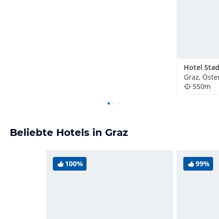
Hotel Stad
Graz, Öste
550m
Beliebte Hotels in Graz
100%
99%