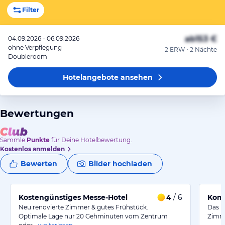
Filter
ab
153 €
04.09.2026 - 06.09.2026
ohne Verpflegung
2 ERW • 2 Nächte
Doubleroom
Hotelangebote
ansehen
Bewertungen
Sammle
Punkte
für Deine Hotelbewertung.
Kostenlos anmelden
Bewerten
Bilder hochladen
Kostengünstiges Messe-Hotel
4
/ 6
Komf
Neu renovierte Zimmer & gutes Frühstück.
Das H
Optimale Lage nur 20 Gehminuten vom Zentrum
Zimme