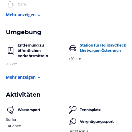
Cafe
Mehr anzeigen
Umgebung
Entfernung zu
Station für HolidayCheck
öffentlichen
Mietwagen Österreich
Verkehrsmitteln
< 10 km
< 5 km
Mehr anzeigen
Aktivitäten
Wassersport
Tennisplatz
Surfen
Vergnügungssport
Tauchen
Tischtennis