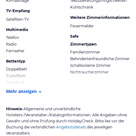
Klimaanlage
Teezubereitungsmöglichkeiten
Kühlschrank
TV-Empfang
Weitere Zimmerinformationen
Satelliten-TV
Feuermelder
Multimedia
Safe
Telefon
Radio
Zimmertypen
Fernseher
Familienzimmer
Behindertenfreundliche Zimmer
Bettentyp
Schallisolierte Zimmer
Doppelbett
Nichtraucherzimmer
Zustellbett
Schlafsofa
Mehr anzeigen
Hinweis:
Allgemeine und unverbindliche
Hoteliers-/Veranstalter-/Kataloginformationen. Alle Angaben ohne
Gewähr und ohne Prüfung durch HolidayCheck. Bitte lies vor der
Buchung die verbindlichen
Angebotsdetails
des jeweiligen
Veranstalters.