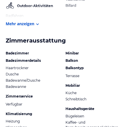
Billard
Outdoor-Aktivitäten
Radfahren
Mehr anzeigen
Zimmerausstattung
Badezimmer
Minibar
Badezimmerdetails
Balkon
Haartrockner
Balkontyp
Dusche
Terrasse
Badewanne/Dusche
Mobiliar
Badewanne
Küche
Zimmerservice
Schreibtisch
Verfügbar
Haushaltsgeräte
Klimatisierung
Bügeleisen
Heizung
Kaffee- und