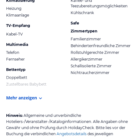
Klimatisierung
Kaffee- und
Teezubereitungsmöglichkeiten
Heizung
Kühlschrank
Klimaanlage
Safe
TV-Empfang
Zimmertypen
Kabel-TV
Familienzimmer
Multimedia
Behindertenfreundliche Zimmer
Telefon
Rollstuhlgerechte Zimmer
Fernseher
Allergikerzimmer
Schallisolierte Zimmer
Bettentyp
Nichtraucherzimmer
Doppelbett
Zustellbares Babybett
Mehr anzeigen
Hinweis:
Allgemeine und unverbindliche
Hoteliers-/Veranstalter-/Kataloginformationen. Alle Angaben ohne
Gewähr und ohne Prüfung durch HolidayCheck. Bitte lies vor der
Buchung die verbindlichen
Angebotsdetails
des jeweiligen