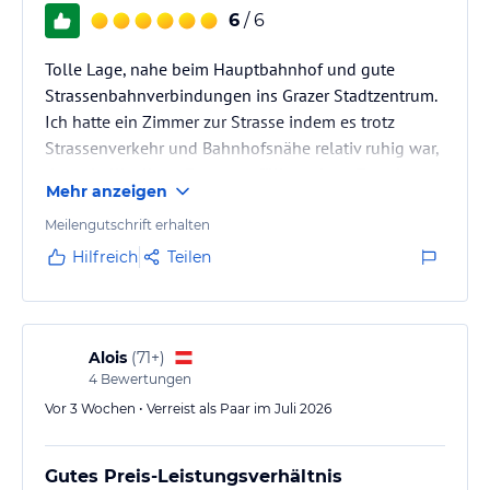
6
/ 6
Tolle Lage, nahe beim Hauptbahnhof und gute
Strassenbahnverbindungen ins Grazer Stadtzentrum.
Ich hatte ein Zimmer zur Strasse indem es trotz
Strassenverkehr und Bahnhofsnähe relativ ruhig war,
das schallisolierte Fenster erfüllte seinen Zweck
Mehr anzeigen
wenn das Fenster geschlossen hielt.
Sauberes, modernes, geräumiges, neues Zimmer mit
Meilengutschrift erhalten
guten Betten.
Hilfreich
Teilen
Körperpflegemittel wie Duschgel, Bodylotion und
Föhn welche man während einem Grazer Kurztrip
braucht sind schon mal vorhanden.
Es bestand auch die Möglichkeit Kaffee im Zimmer…
Alois
(
71+
)
4
Bewertungen
Vor 3 Wochen • Verreist als Paar im Juli 2026
Gutes Preis-Leistungsverhältnis