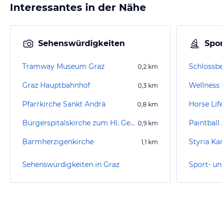
Interessantes in der Nähe
Sehenswürdigkeiten
Spor
Tramway Museum Graz
Schlossb
0,2
km
Graz Hauptbahnhof
Wellness
0,3
km
Pfarrkirche Sankt Andrä
Horse Lif
0,8
km
Bürgerspitalskirche zum Hl. Geist
Paintball
0,9
km
Barmherzigenkirche
Styria Ka
1,1
km
Sehenswürdigkeiten in Graz
Sport- un