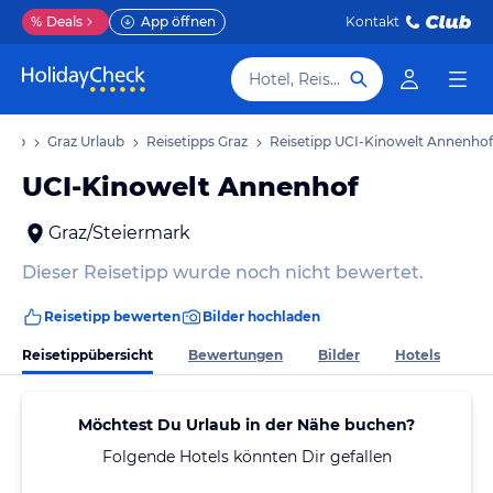
%
Deals
App öffnen
Kontakt
Hotel, Reiseziel
laub
Graz Urlaub
Reisetipps Graz
Reisetipp UCI-Kinowelt Annenhof
UCI-Kinowelt Annenhof
Graz/Steiermark
Dieser Reisetipp wurde noch nicht bewertet.
Reisetipp bewerten
Bilder hochladen
Reisetippübersicht
Bewertungen
Bilder
Hotels
Möchtest Du Urlaub in der Nähe buchen?
Folgende Hotels könnten Dir gefallen