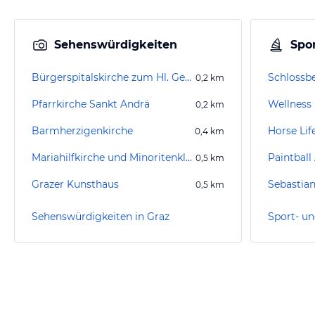
Sehenswürdigkeiten
Spor
Bürgerspitalskirche zum Hl. Geist
Schlossb
0,2
km
Pfarrkirche Sankt Andrä
Wellness
0,2
km
Barmherzigenkirche
Horse Lif
0,4
km
Mariahilfkirche und Minoritenkloster
Paintball
0,5
km
Grazer Kunsthaus
Sebastia
0,5
km
Sehenswürdigkeiten in Graz
Sport- un