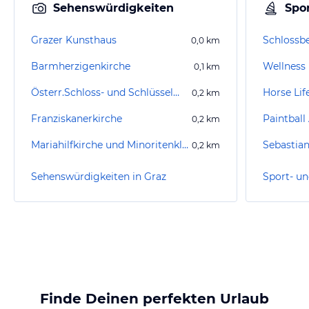
Sehenswürdigkeiten
Spor
Grazer Kunsthaus
Schlossb
0,0
km
Barmherzigenkirche
Wellness
0,1
km
Österr.Schloss- und Schlüsselmuseum
Horse Lif
0,2
km
Franziskanerkirche
Paintball
0,2
km
Mariahilfkirche und Minoritenkloster
Sebastia
0,2
km
Sehenswürdigkeiten in Graz
Sport- un
Finde Deinen perfekten Urlaub