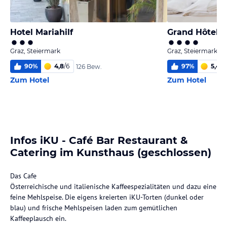
Hotel Mariahilf
Grand Hôtel W
Graz, Steiermark
Graz, Steiermark
90
%
4,8
/
6
97
%
5,4
/
6
126 Bew.
Zum Hotel
Zum Hotel
Infos iKU - Café Bar Restaurant &
Catering im Kunsthaus (geschlossen)
Das Cafe
Österreichische und italienische Kaffeespezialitäten und dazu eine
feine Mehlspeise. Die eigens kreierten iKU-Torten (dunkel oder
blau) und frische Mehlspeisen laden zum gemütlichen
Kaffeeplausch ein.