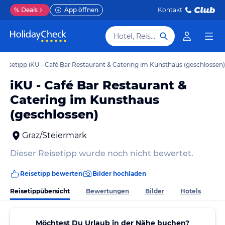
%
Deals
App öffnen
Kontakt
Hotel, Reiseziel
Reisetipp iKU - Café Bar Restaurant & Catering im Kunsthaus (geschlossen)
iKU - Café Bar Restaurant &
Catering im Kunsthaus
(geschlossen)
Graz/Steiermark
Dieser Reisetipp wurde noch nicht bewertet.
Reisetipp bewerten
Bilder hochladen
Reisetippübersicht
Bewertungen
Bilder
Hotels
Möchtest Du Urlaub in der Nähe buchen?