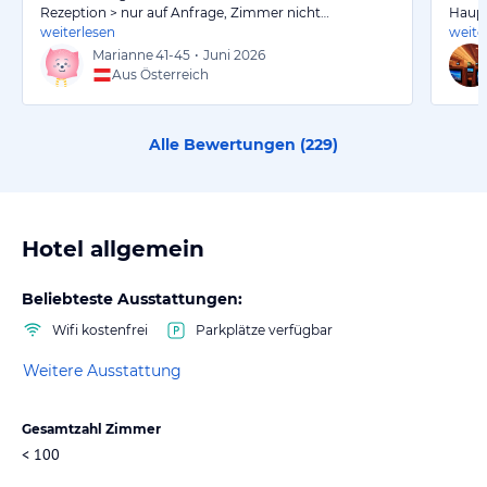
Rezeption > nur auf Anfrage, Zimmer nicht…
Haupt
weiterlesen
weite
Marianne
41-45
•
Juni 2026
Aus Österreich
Alle Bewertungen (
229
)
Hotel allgemein
Beliebteste Ausstattungen:
Wifi kostenfrei
Parkplätze verfügbar
Weitere Ausstattung
Gesamtzahl Zimmer
< 100