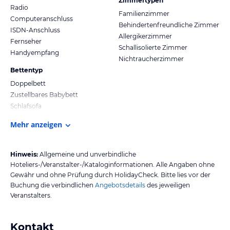
Zimmertypen
Radio
Familienzimmer
Computeranschluss
Behindertenfreundliche Zimmer
ISDN-Anschluss
Allergikerzimmer
Fernseher
Schallisolierte Zimmer
Handyempfang
Nichtraucherzimmer
Bettentyp
Doppelbett
Zustellbares Babybett
Schlafsofa
Mehr anzeigen
Hinweis:
Allgemeine und unverbindliche
Hoteliers-/Veranstalter-/Kataloginformationen. Alle Angaben ohne
Gewähr und ohne Prüfung durch HolidayCheck. Bitte lies vor der
Buchung die verbindlichen
Angebotsdetails
des jeweiligen
Veranstalters.
Kontakt