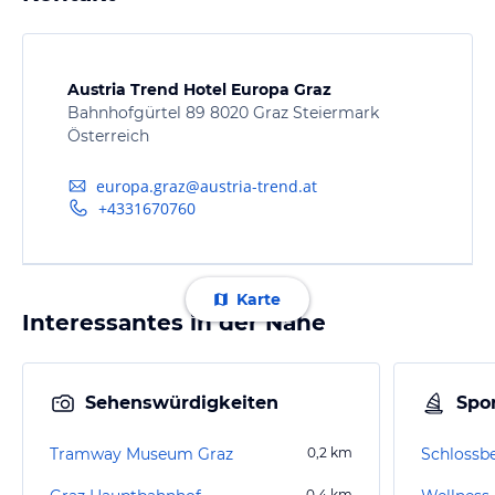
Austria Trend Hotel Europa Graz
Bahnhofgürtel 89 8020 Graz Steiermark
Österreich
europa.graz@austria-trend.at
+4331670760
Karte
Interessantes in der Nähe
Sehenswürdigkeiten
Spor
Tramway Museum Graz
0,2
km
Schlossb
0,4
km