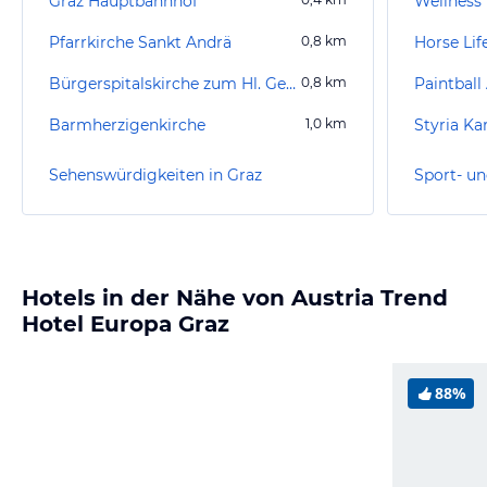
Graz Hauptbahnhof
Wellness
Pfarrkirche Sankt Andrä
0,8
km
Horse Lif
Bürgerspitalskirche zum Hl. Geist
0,8
km
Paintball
Barmherzigenkirche
1,0
km
Styria Ka
Sehenswürdigkeiten in Graz
Sport- un
Hotels in der Nähe von Austria Trend
Hotel Europa Graz
88%