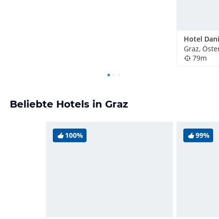
Hotel Dani
Graz, Öste
79m
Beliebte Hotels in Graz
100%
99%