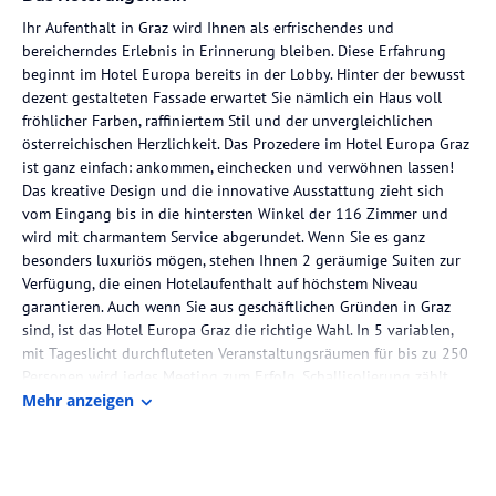
Ihr Aufenthalt in Graz wird Ihnen als erfrischendes und
bereicherndes Erlebnis in Erinnerung bleiben. Diese Erfahrung
beginnt im Hotel Europa bereits in der Lobby. Hinter der bewusst
dezent gestalteten Fassade erwartet Sie nämlich ein Haus voll
fröhlicher Farben, raffiniertem Stil und der unvergleichlichen
österreichischen Herzlichkeit. Das Prozedere im Hotel Europa Graz
ist ganz einfach: ankommen, einchecken und verwöhnen lassen!
Das kreative Design und die innovative Ausstattung zieht sich
vom Eingang bis in die hintersten Winkel der 116 Zimmer und
wird mit charmantem Service abgerundet. Wenn Sie es ganz
besonders luxuriös mögen, stehen Ihnen 2 geräumige Suiten zur
Verfügung, die einen Hotelaufenthalt auf höchstem Niveau
garantieren. Auch wenn Sie aus geschäftlichen Gründen in Graz
sind, ist das Hotel Europa Graz die richtige Wahl. In 5 variablen,
mit Tageslicht durchfluteten Veranstaltungsräumen für bis zu 250
Personen wird jedes Meeting zum Erfolg. Schallisolierung zählt
hier genauso zum Standard wie Vollklimatisierung - so können Sie
Mehr anzeigen
stets Ruhe und einen kühlen Kopf bewahren. Das Hotel Europa
Graz wird Sie in jedem Fall überzeugen. Ob Stadturlaub oder
Business-Trip, hier finden Sie den perfekten Ausgangspunkt für all
Ihre Unternehmungen.