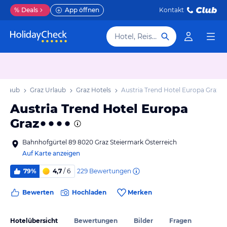
%
Deals
App öffnen
Kontakt
Hotel, Reiseziel
 Urlaub
Graz Urlaub
Graz Hotels
Austria Trend Hotel Europa Graz
Austria Trend Hotel Europa
Graz
Bahnhofgürtel 89 8020 Graz Steiermark Österreich
Auf Karte anzeigen
229
Bewertungen
79%
4,7
/ 6
Bewerten
Hochladen
Merken
Hotelübersicht
Bewertungen
Bilder
Fragen