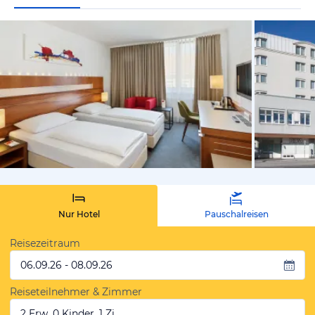
vom Hotelie
Nur Hotel
Pauschalreisen
Reisezeitraum
06.09.26 - 08.09.26
Reiseteilnehmer & Zimmer
2 Erw, 0 Kinder, 1 Zi.