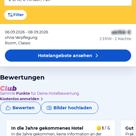
Filter
ab
156 €
06.09.2026 - 08.09.2026
ohne Verpflegung
2 ERW • 2 Nächte
Room, Classic
Hotelangebote
ansehen
Bewertungen
Sammle
Punkte
für Deine Hotelbewertung.
Kostenlos anmelden
Bewerten
Bilder hochladen
In die Jahre gekommenes Hotel
1
/ 6
Gute
In die Jahre gekommen, keine Information an der
Prakt