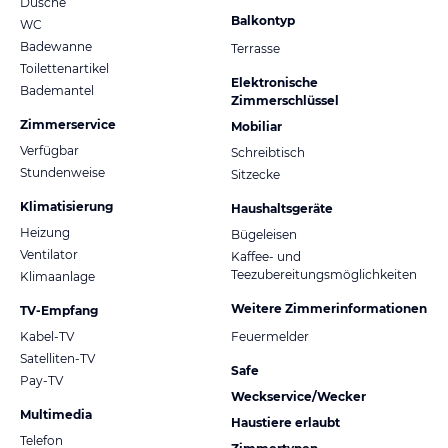
Dusche
Balkontyp
WC
Badewanne
Terrasse
Toilettenartikel
Elektronische
Bademantel
Zimmerschlüssel
Zimmerservice
Mobiliar
Verfügbar
Schreibtisch
Stundenweise
Sitzecke
Klimatisierung
Haushaltsgeräte
Heizung
Bügeleisen
Ventilator
Kaffee- und
Teezubereitungsmöglichkeiten
Klimaanlage
Weitere Zimmerinformationen
TV-Empfang
Kabel-TV
Feuermelder
Satelliten-TV
Safe
Pay-TV
Weckservice/Wecker
Multimedia
Haustiere erlaubt
Telefon