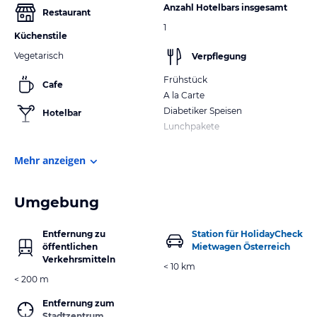
Anzahl Hotelbars insgesamt
Restaurant
1
Küchenstile
Vegetarisch
Verpflegung
Frühstück
Cafe
A la Carte
Diabetiker Speisen
Hotelbar
Lunchpakete
Mehr anzeigen
Umgebung
Entfernung zu
Station für HolidayCheck
öffentlichen
Mietwagen Österreich
Verkehrsmitteln
< 10 km
< 200 m
Entfernung zum
Stadtzentrum