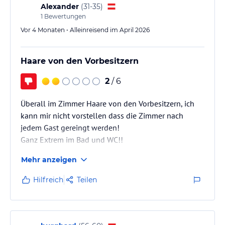
Alexander
(
31-35
)
eigenen Bett, vielleicht sogar noch besser. Wählen Sie daher aus
1
Bewertungen
unserer exklusiven Kissenauswahl: Kuschelkissen,
Nackenstützkissen, Zirbenkissen und Nackenrolle.
Vor 4 Monaten • Alleinreisend im April 2026
Hinweis:
Allgemeine und unverbindliche
Haare von den Vorbesitzern
Hoteliers-/Veranstalter-/Kataloginformationen. Alle Angaben
ohne Gewähr und ohne Prüfung durch HolidayCheck. Bitte
2
/ 6
lies vor der Buchung die verbindlichen
Angebotsdetails
des
jeweiligen Veranstalters.
Überall im Zimmer Haare von den Vorbesitzern, ich
kann mir nicht vorstellen dass die Zimmer nach
jedem Gast gereingt werden!
Ganz Extrem im Bad und WC!!
Mehr anzeigen
Muss immer beruflich hier bleiben und ist schon ein
paar mal aufgefallen !!
Hilfreich
Teilen