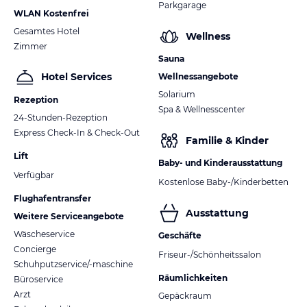
Parkgarage
WLAN Kostenfrei
Gesamtes Hotel
Wellness
Zimmer
Sauna
Hotel Services
Wellnessangebote
Solarium
Rezeption
Spa & Wellnesscenter
24-Stunden-Rezeption
Express Check-In & Check-Out
Familie & Kinder
Lift
Baby- und Kinderausstattung
Verfügbar
Kostenlose Baby-/Kinderbetten
Flughafentransfer
Ausstattung
Weitere Serviceangebote
Wäscheservice
Geschäfte
Concierge
Friseur-/Schönheitssalon
Schuhputzservice/-maschine
Räumlichkeiten
Büroservice
Arzt
Gepäckraum