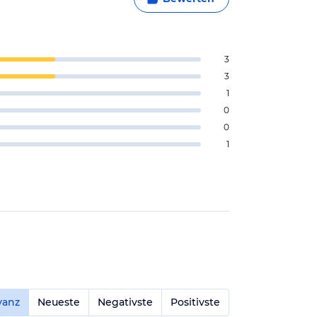
3
3
1
0
0
1
vanz
Neueste
Negativste
Positivste