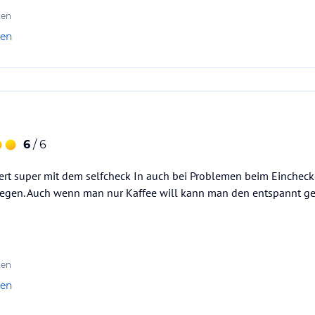
ten
len
6
/ 6
ert super mit dem selfcheck In auch bei Problemen beim Einchecke
elegen. Auch wenn man nur Kaffee will kann man den entspannt ge
ten
len