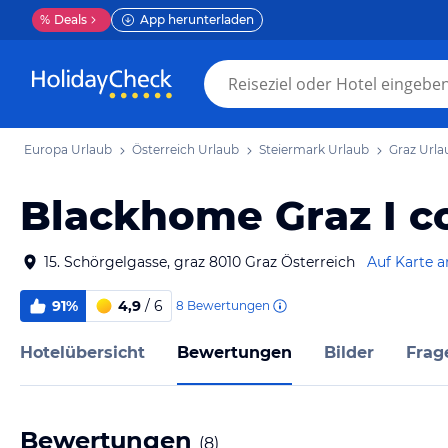
%
Deals
App herunterladen
Europa Urlaub
Österreich Urlaub
Steiermark Urlaub
Graz Urla
Blackhome Graz I co
15. Schörgelgasse, graz 8010 Graz Österreich
Auf Karte 
91%
4,9
/ 6
8
Bewertungen
Hotelübersicht
Bewertungen
Bilder
Frag
Bewertungen
(
8
)