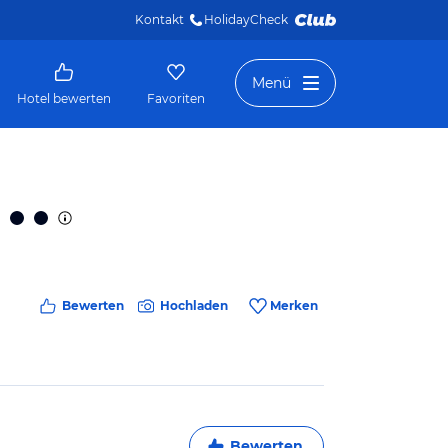
Kontakt
HolidayCheck 
Menü
Hotel bewerten
Favoriten
Bewerten
Hochladen
Merken
Bewerten