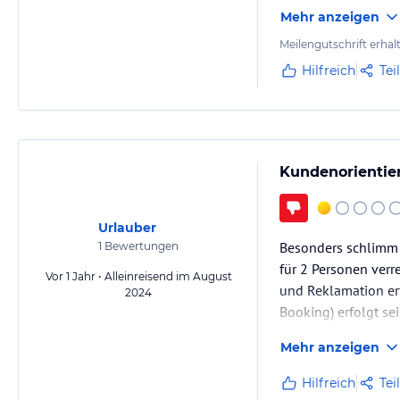
Personal Kontakt per
Mehr anzeigen
Meilengutschrift erhal
Hilfreich
Tei
Kundenorientier
Urlauber
Besonders schlimm 
1
Bewertungen
für 2 Personen verr
Vor 1 Jahr • Alleinreisend im August
und Reklamation erf
2024
Booking) erfolgt sei
ist.
Mehr anzeigen
Hilfreich
Tei