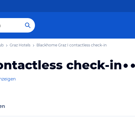
ub
Graz Hotels
Blackhome Graz I contactless check-in
ntactless check-in
anzeigen
en