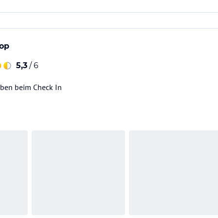
top
5,3
/ 6
aben beim Check In