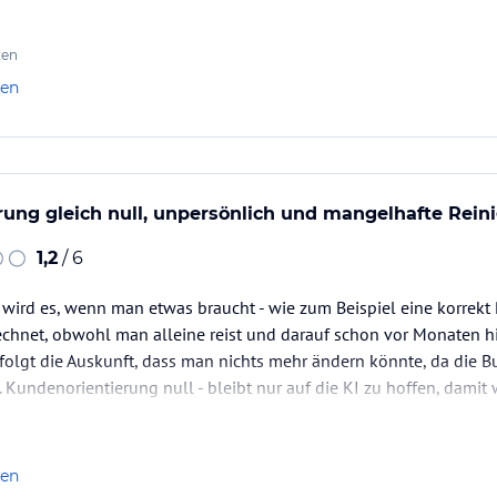
 Telefon sehr freundlich und hilfsbereit.
ten
len
ung gleich null, unpersönlich und mangelhafte Rein
1,2
/ 6
wird es, wenn man etwas braucht - wie zum Beispiel eine korrekt
echnet, obwohl man alleine reist und darauf schon vor Monaten h
olgt die Auskunft, dass man nichts mehr ändern könnte, da die B
. Kundenorientierung null - bleibt nur auf die KI zu hoffen, damit
len