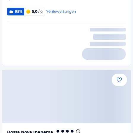
76
Bewertungen
95%
5,0
/ 6
Bossa Nova Ipanema