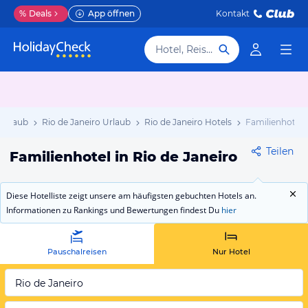
%
Deals
App öffnen
Kontakt
Hotel, Reiseziel
 Urlaub
Rio de Janeiro Urlaub
Rio de Janeiro Hotels
Familienhotel
Teilen
Familienhotel in Rio de Janeiro
Diese Hotelliste zeigt unsere am häufigsten gebuchten Hotels an.
Informationen zu Rankings und Bewertungen findest Du
hier
Pauschalreisen
Nur Hotel
Rio de Janeiro