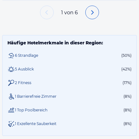
1
von
6
Häufige Hotelmerkmale in dieser Region:
6 Strandlage
(50%)
5 Ausblick
(42%)
2 Fitness
(17%)
1 Barrierefreie Zimmer
(8%)
1 Top Poolbereich
(8%)
1 Exzellente Sauberkeit
(8%)