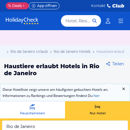
%
Deals
App öffnen
Kontakt
Hotel, Reiseziel
aub
Rio de Janeiro Urlaub
Rio de Janeiro Hotels
Haustiere erlaubt
Teilen
Haustiere erlaubt Hotels in Rio
de Janeiro
Diese Hotelliste zeigt unsere am häufigsten gebuchten Hotels an.
Informationen zu Rankings und Bewertungen findest Du
hier
Pauschalreisen
Nur Hotel
Rio de Janeiro