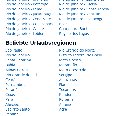
Rio de Janeiro - Botafogo
Rio de Janeiro - Glória
Rio de Janeiro - Leme
Rio de Janeiro - Santa Teresa
Rio de Janeiro - Jacarepagua
Rio de Janeiro - Zentrum
Rio de Janeiro - Zona Nore
Rio de Janeiro - Flamengo
Rio de Janeiro - Copacabana
Beach
Rio de Janeiro - Catete
Guanabara Bucht
Rio de Janeiro - Leblon
Regiao dos Lagos
Beliebte Urlaubsregionen
Sao Paulo
Rio Grande do Norte
Rio de Janeiro
Distrito Federal do Brasil
Santa Catarina
Mato Grosso
Bahia
Maranhão
Minas Gerais
Mato Grosso do Sul
Rio Grande do Sul
Sergipe
Ceará
Amazonas
Pernambuco
Piauí
Paraná
Tocantins
Goiás
Rondônia
Pará
Roraima
Alagoas
Amapá
Espírito Santo
Acre
Paraíba