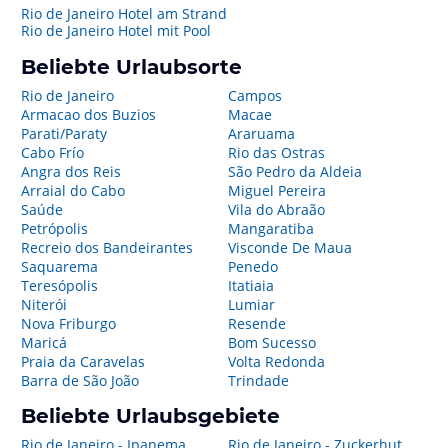
Rio de Janeiro Hotel am Strand
Rio de Janeiro Hotel mit Pool
Beliebte Urlaubsorte
Rio de Janeiro
Campos
Armacao dos Buzios
Macae
Parati/Paraty
Araruama
Cabo Frío
Rio das Ostras
Angra dos Reis
São Pedro da Aldeia
Arraial do Cabo
Miguel Pereira
Saúde
Vila do Abraão
Petrópolis
Mangaratiba
Recreio dos Bandeirantes
Visconde De Maua
Saquarema
Penedo
Teresópolis
Itatiaia
Niterói
Lumiar
Nova Friburgo
Resende
Maricá
Bom Sucesso
Praia da Caravelas
Volta Redonda
Barra de São João
Trindade
Beliebte Urlaubsgebiete
Rio de Janeiro - Ipanema
Rio de Janeiro - Zuckerhut