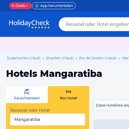
%
Deals
App herunterladen
Südamerika Urlaub
Brasilien Urlaub
Rio de Janeiro Urlaub
Man
Hotels Mangaratiba
Pauschalreisen
Nur Hotel
Diese Hotelliste z
Reiseziel oder Hotel
Mangaratiba