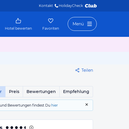
Kontakt
HolidayCheck 
Menü
Hotel bewerten
Favoriten
Teilen
r
Preis
Bewertungen
Empfehlung
gs und Bewertungen findest Du
hier
s