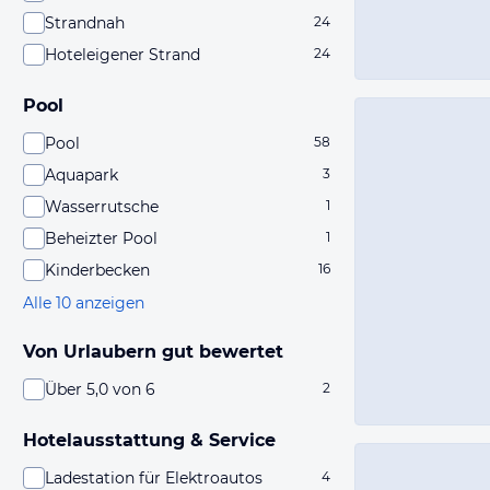
Strandnah
24
Hoteleigener Strand
24
Pool
Pool
58
Aquapark
3
Wasserrutsche
1
Beheizter Pool
1
Kinderbecken
16
Alle 10 anzeigen
Von Urlaubern gut bewertet
Über 5,0 von 6
2
Hotelausstattung & Service
Ladestation für Elektroautos
4