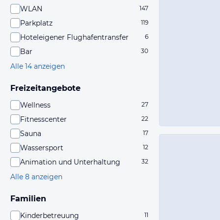
WLAN
147
Parkplatz
119
Hoteleigener Flughafentransfer
6
Bar
30
Alle 14 anzeigen
Freizeitangebote
Wellness
27
Fitnesscenter
22
Sauna
17
Wassersport
12
Animation und Unterhaltung
32
Alle 8 anzeigen
Familien
Kinderbetreuung
11