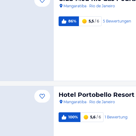
Mangaratiba
·
Rio de Janeiro
5
Bewertungen
86%
5,5
/ 6
Hotel Portobello Resort 
Mangaratiba
·
Rio de Janeiro
1
Bewertung
100%
5,6
/ 6