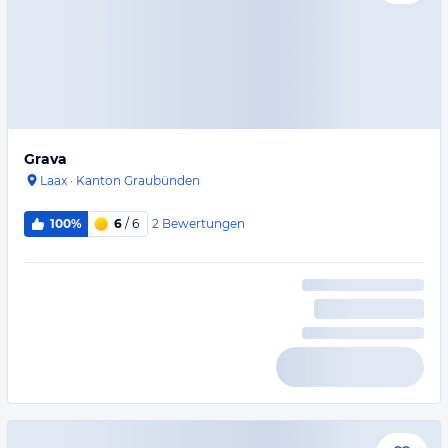
Grava
Laax
·
Kanton Graubünden
2
Bewertungen
100%
6
/ 6