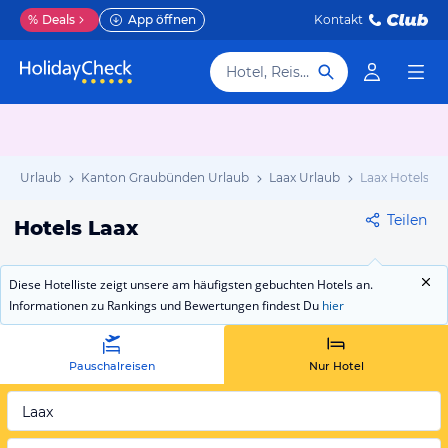
%
Deals
App öffnen
Kontakt
Hotel, Reiseziel
eiz Urlaub
Kanton Graubünden Urlaub
Laax Urlaub
Laax Hotels
Teilen
Hotels Laax
Diese Hotelliste zeigt unsere am häufigsten gebuchten Hotels an.
Informationen zu Rankings und Bewertungen findest Du
hier
Pauschalreisen
Nur Hotel
Laax