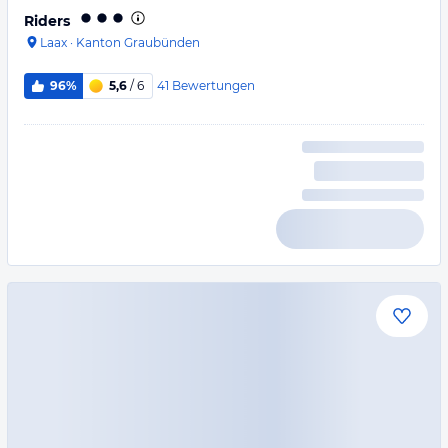
Riders
Laax
·
Kanton Graubünden
41
Bewertungen
96%
5,6
/ 6