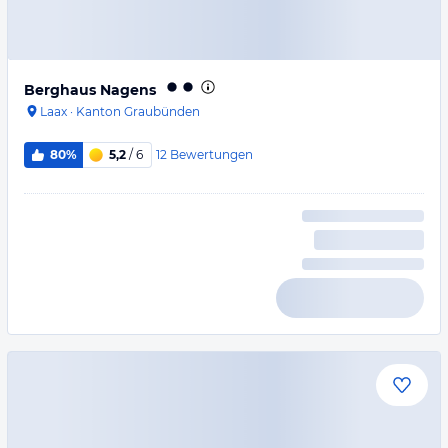
Berghaus Nagens
Laax
·
Kanton Graubünden
12
Bewertungen
80%
5,2
/ 6