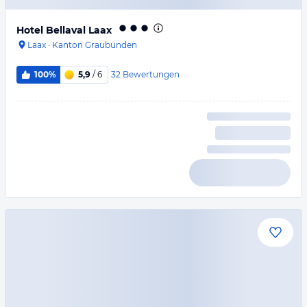
Hotel Bellaval Laax
Laax
·
Kanton Graubünden
32
Bewertungen
100%
5,9
/ 6