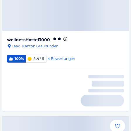
wellnessHostel3000
Laax
·
Kanton Graubünden
4
Bewertungen
100%
4,4
/ 6