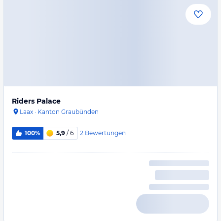
Riders Palace
Laax
·
Kanton Graubünden
2
Bewertungen
100%
5,9
/ 6