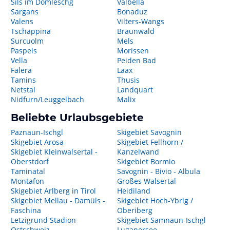
Sils im Domleschg
Valbella
Sargans
Bonaduz
Valens
Vilters-Wangs
Tschappina
Braunwald
Surcuolm
Mels
Paspels
Morissen
Vella
Peiden Bad
Falera
Laax
Tamins
Thusis
Netstal
Landquart
Nidfurn/Leuggelbach
Malix
Beliebte Urlaubsgebiete
Paznaun-Ischgl
Skigebiet Savognin
Skigebiet Arosa
Skigebiet Fellhorn /
Skigebiet Kleinwalsertal -
Kanzelwand
Oberstdorf
Skigebiet Bormio
Taminatal
Savognin - Bivio - Albula
Montafon
Großes Walsertal
Skigebiet Arlberg in Tirol
Heidiland
Skigebiet Mellau - Damüls -
Skigebiet Hoch-Ybrig /
Faschina
Oberiberg
Letzigrund Stadion
Skigebiet Samnaun-Ischgl
Ostschweiz
Luganersee