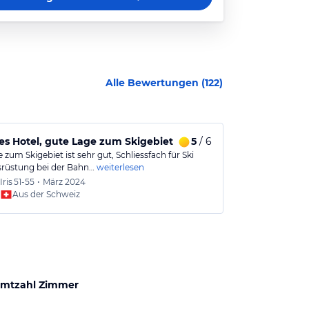
Alle Bewertungen (
122
)
s Hotel, gute Lage zum Skigebiet
5
/ 6
TOPHOTEL
 zum Skigebiet ist sehr gut, Schliessfach für Ski
Der Service des
rüstung bei der Bahn…
weiterlesen
und läst einen
Iris
51-55
•
März 2024
Linus
1
Aus der Schweiz
Aus
mtzahl Zimmer