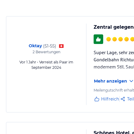
Hinweis:
Allgemeine und unverbindliche Hoteliers-/Veranstalter-/K
Gewähr und ohne Prüfung durch HolidayCheck. Bitte lies vor der B
jeweiligen Veranstalters.
Zentral gelege
Oktay
(
51-55
)
Super Lage, sehr ze
2
Bewertungen
Gondelbahn Richtun
Vor 1 Jahr • Verreist als Paar im
modernem Stil. Saub
September 2024
Mehr anzeigen
Meilengutschrift erhal
Hilfreich
Tei
Schönes Hotel, 