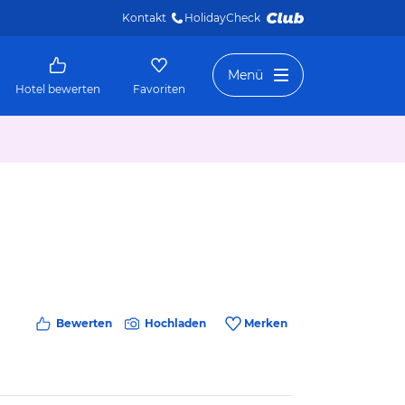
Kontakt
HolidayCheck 
Menü
Hotel bewerten
Favoriten
Bewerten
Hochladen
Merken