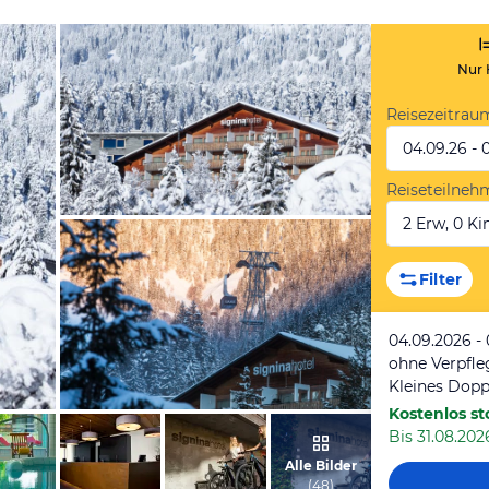
Nur 
Reisezeitrau
04.09.26 - 
Reiseteilneh
2 Erw, 0 Kin
vom Hotelier, Oktober 2020
Filter
04.09.2026 -
ohne Verpfl
Kleines Dop
Kostenlos st
Bis 31.08.2026
vom Hotelier, Oktober 2020
Alle Bilder
(
48
)