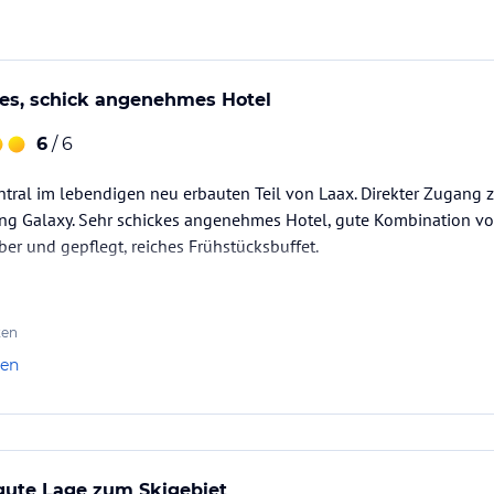
ataloginformationen. Alle Angaben ohne
uchung die verbindlichen
Angebotsdetails
des
nes, schick angenehmes Hotel
6
/ 6
ntral im lebendigen neu erbauten Teil von Laax. Direkter Zugang z
g Galaxy. Sehr schickes angenehmes Hotel, gute Kombination von
er und gepflegt, reiches Frühstücksbuffet.
ten
len
gute Lage zum Skigebiet