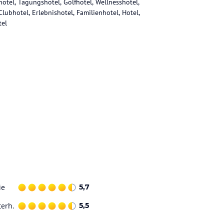
hotel, Tagungshotel, Golfhotel, Wellnesshotel,
Clubhotel, Erlebnishotel, Familienhotel, Hotel,
tel
ie
5,7
terh.
5,5