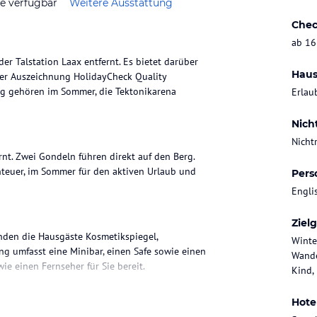
ze verfügbar
Weitere Ausstattung
Chec
ab 16
r Talstation Laax entfernt. Es bietet darüber
Haus
der Auszeichnung HolidayCheck Quality
ng gehören im Sommer, die Tektonikarena
Erlau
Nich
Nicht
nt. Zwei Gondeln führen direkt auf den Berg.
nteuer, im Sommer für den aktiven Urlaub und
Pers
Engli
Ziel
inden die Hausgäste Kosmetikspiegel,
Winte
ng umfasst eine Minibar, einen Safe sowie einen
Wande
wie einen Fernseher für Sie bereit.
Kind,
Hote
Abendessen buchbar. Es wird ein