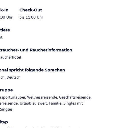
k-In
Check-Out
:00 Uhr
bis 11:00 Uhr
tiere
bt
traucher- und Raucherinformation
raucherhotel
onal spricht folgende Sprachen
sch, Deutsch
gruppe
rsporturlauber, Wellnessreisende, Geschäftsreisende,
rreisende, Urlaub zu zweit, Familie, Singles mit
 Singles
ltyp