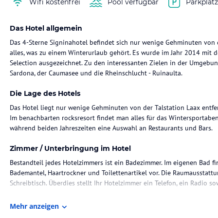
Wifi kostenfrei
Pool verfügbar
Parkplät
Das Hotel allgemein
Das 4-Sterne Signinahotel befindet sich nur wenige Gehminuten von de
alles, was zu einem Winterurlaub gehört. Es wurde im Jahr 2014 mit 
Selection ausgezeichnet. Zu den interessanten Zielen in der Umgebu
Sardona, der Caumasee und die Rheinschlucht - Ruinaulta.
Die Lage des Hotels
Das Hotel liegt nur wenige Gehminuten von der Talstation Laax entfer
Im benachbarten rocksresort findet man alles für das Wintersportabe
während beiden Jahreszeiten eine Auswahl an Restaurants und Bars.
Zimmer / Unterbringung im Hotel
Bestandteil jedes Hotelzimmers ist ein Badezimmer. Im eigenen Bad f
Bademantel, Haartrockner und Toilettenartikel vor. Die Raumausstattu
Schreibtisch. Überdies stellt Ihr Hotelzimmer ein Telefon, ein Radio so
Gastronomie im Hotel
Mehr anzeigen
Zu einer Übernachtung ist Halbpension, Frühstück, Mittagessen oder 