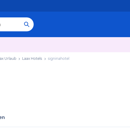
ax Urlaub
Laax Hotels
signinahotel
en