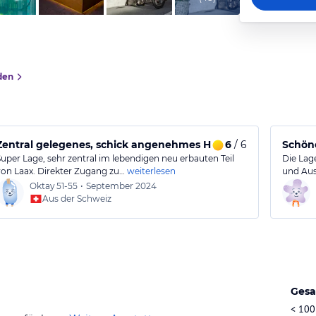
den
Zentral gelegenes, schick angenehmes Hotel
6
/ 6
Schöne
Super Lage, sehr zentral im lebendigen neu erbauten Teil
Die Lage
von Laax. Direkter Zugang zu…
weiterlesen
und Aus
Oktay
51-55
•
September 2024
Aus der Schweiz
Gesa
< 100