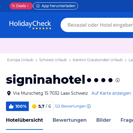
%
Deals
App herunterladen
Europa Urlaub
Schweiz Urlaub
Kanton Graubünden Urlaub
La
signinahotel
Via Murschetg 15 7032 Laax Schweiz
Auf Karte anzeigen
100%
5,7
/ 6
122
Bewertungen
Hotelübersicht
Bewertungen
Bilder
Frag