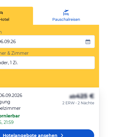
Hotel
Pauschalreisen
m
06.09.26
mer & Zimmer
der, 1 Zi.
425 €
 06.09.2026
ab
egung
2 ERW • 2 Nächte
pelzimmer
ornierbar
, 21:59
Hotelangebote
ansehen