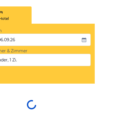
Hotel
m
06.09.26
mer & Zimmer
der, 1 Zi.