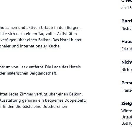
Chec
ab 16
Barri
erholsamen und aktiven Urlaub in den Bergen.
Nicht
te sich nach einem Tag voller Aktivitäten
verfügen über einen Balkon. Das Hotel bietet
Haus
ionaler und internationaler Küche.
Erlau
Nich
ntrum von Laax entfernt. Die Lage des Hotels
Nicht
der malerischen Berglandschaft.
Pers
Franz
tet. Jedes Zimmer verfügt über einen Balkon,
 Ausstattung gehören ein bequemes Doppelbett,
Ziel
 finden die Gäste eine Dusche, einen
Winte
Urlaub
LGBTQ