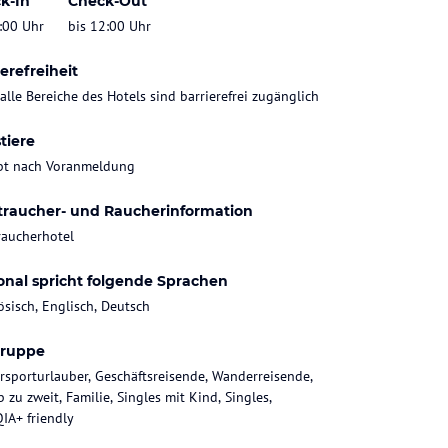
k-In
Check-Out
:00 Uhr
bis 12:00 Uhr
erefreiheit
 alle Bereiche des Hotels sind barrierefrei zugänglich
tiere
bt nach Voranmeldung
traucher- und Raucherinformation
raucherhotel
onal spricht folgende Sprachen
ösisch, Englisch, Deutsch
gruppe
rsporturlauber, Geschäftsreisende, Wanderreisende,
 zu zweit, Familie, Singles mit Kind, Singles,
IA+ friendly