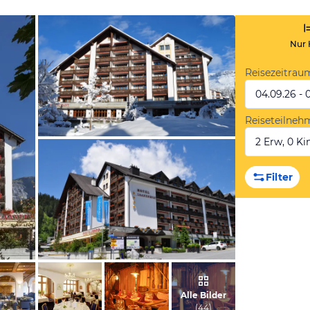
Nur 
Reisezeitrau
04.09.26 - 
Reiseteilneh
2 Erw, 0 Kin
vom Hotelier, Mai 2016
Filter
vom Hotelier, Mai 2016
Alle Bilder
(
44
)