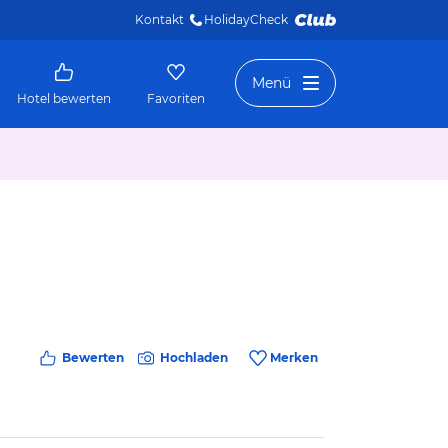
Kontakt
HolidayCheck 
Menü
Hotel bewerten
Favoriten
Bewerten
Hochladen
Merken