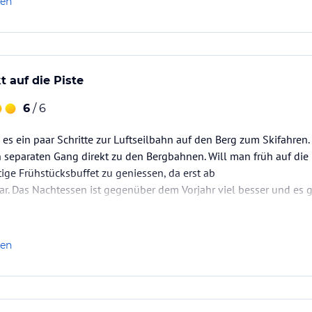
len
t auf die Piste
6
/ 6
es ein paar Schritte zur Luftseilbahn auf den Berg zum Skifahren
n separaten Gang direkt zu den Bergbahnen. Will man früh auf die P
tige Frühstücksbuffet zu geniessen, da erst ab
ar. Das Nachtessen ist gegenüber dem Vorjahr viel besser und es gi
e Portionen ideal - nicht übermässig gross und hungrige Sportle
len