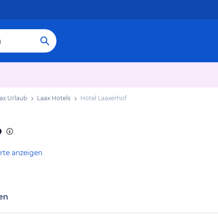
ax Urlaub
Laax Hotels
Hotel Laaxerhof
rte anzeigen
en