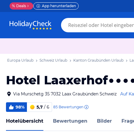
%
Deals
App herunterladen
Europa Urlaub
Schweiz Urlaub
Kanton Graubünden Urlaub
La
Hotel Laaxerhof
Via Murschetg 35 7032 Laax Graubünden Schweiz
Auf Ka
98%
5,7
/ 6
85
Bewertungen
Hotelübersicht
Bewertungen
Bilder
Frag