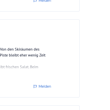
Melden
. Von den Skiräumen des
iste bleibt eher wenig Zeit
bt frischen Salat. Beim
r bekommen stets Supplement.
Melden