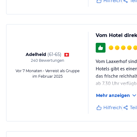
Hilfreich
Tei
Vom Hotel direk
Adelheid
(
61-65
)
240
Bewertungen
Vom Laaxerhof sind 
Hotels gibt es eine
Vor 7 Monaten • Verreist als Gruppe
das frische reichhal
im Februar 2025
ab 7.30 Uhr verfügb
Abendessen sind di
Mehr anzeigen
Hervorragend…
Hilfreich
Tei