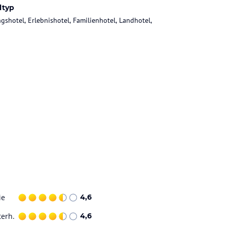
ltyp
gshotel, Erlebnishotel, Familienhotel, Landhotel,
ie
4,6
terh.
4,6