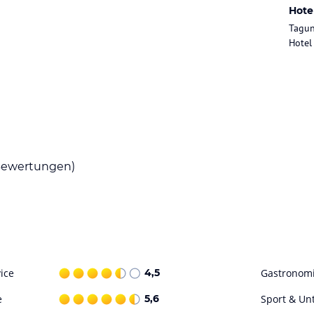
mischen Einrichtungen. Das
Hote
te, die von einem erfahrenen Küchenteam
Tagun
Frühstücksbuffet und ein köstliches Abendessen
Hotel
ellen.
Gäste. Neben dem Innenpool, der Sauna und dem
spielen. Das Hotel bietet auch Massagen und ein
 und ein Kinderbecken.
ohne Gewähr. Bitte lies vor der Buchung die
ewertungen)
ice
4,5
Gastronom
e
5,6
Sport & Un