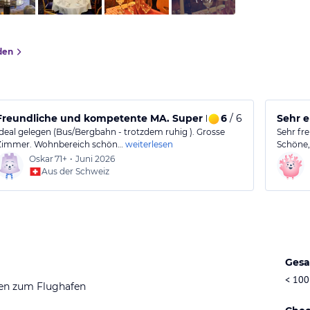
den
Freundliche und kompetente MA. Super Essen.
6
/ 6
Sehr 
Ideal gelegen (Bus/Bergbahn - trotzdem ruhig ). Grosse
Sehr fre
Zimmer. Wohnbereich schön…
weiterlesen
Schöne,
Oskar
71+
•
Juni 2026
Aus der Schweiz
Gesa
< 100
en zum Flughafen