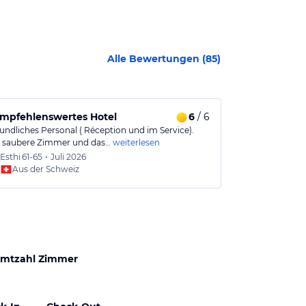
Alle Bewertungen (
85
)
empfehlenswertes Hotel
6
/ 6
Vom Hotel di
undliches Personal ( Réception und im Service).
Vom Laaxerhof s
 saubere Zimmer und das…
weiterlesen
auf den Berg z
Esthi
61-65
•
Juli 2026
Adelhe
Aus der Schweiz
Aus
mtzahl Zimmer