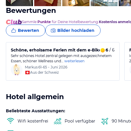
Bewertungen
Sammle
Punkte
für Deine Hotelbewertung.
Kostenlos anmel
Bewerten
Bilder hochladen
Schöne, erholsame Ferien mit dem e-Bike in Laax
6
/ 6
Sehr schönes Hotel zentral gelegen mit ausgezeichnetem
Essen, schöner Wellness und…
weiterlesen
Markus
61-65
•
Juni 2026
Aus der Schweiz
Hotel allgemein
Beliebteste Ausstattungen:
Wifi kostenfrei
Pool verfügbar
90 Minut