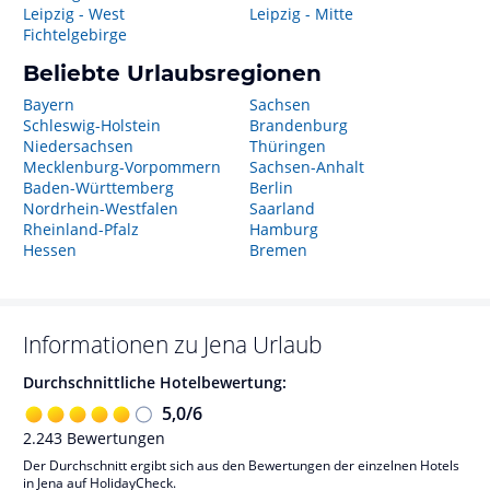
Leipzig - West
Leipzig - Mitte
Fichtelgebirge
Beliebte Urlaubsregionen
Bayern
Sachsen
Schleswig-Holstein
Brandenburg
Niedersachsen
Thüringen
Mecklenburg-Vorpommern
Sachsen-Anhalt
Baden-Württemberg
Berlin
Nordrhein-Westfalen
Saarland
Rheinland-Pfalz
Hamburg
Hessen
Bremen
Informationen zu
Jena
Urlaub
Durchschnittliche Hotelbewertung:
5,0
/
6
2.243
Bewertungen
Der Durchschnitt ergibt sich aus den Bewertungen der einzelnen Hotels
in Jena auf HolidayCheck.