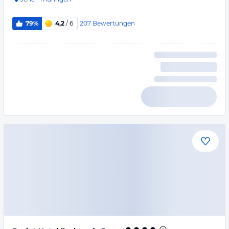
207
Bewertungen
79%
4,2
/ 6