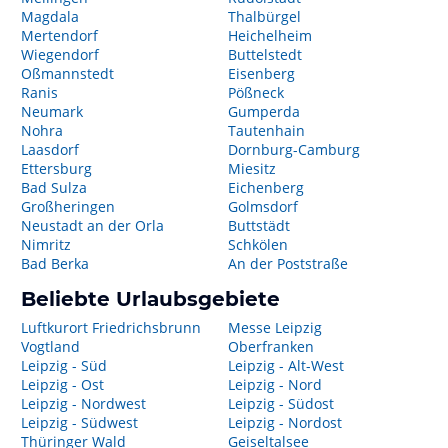
Magdala
Thalbürgel
Mertendorf
Heichelheim
Wiegendorf
Buttelstedt
Oßmannstedt
Eisenberg
Ranis
Pößneck
Neumark
Gumperda
Nohra
Tautenhain
Laasdorf
Dornburg-Camburg
Ettersburg
Miesitz
Bad Sulza
Eichenberg
Großheringen
Golmsdorf
Neustadt an der Orla
Buttstädt
Nimritz
Schkölen
Bad Berka
An der Poststraße
Beliebte Urlaubsgebiete
Luftkurort Friedrichsbrunn
Messe Leipzig
Vogtland
Oberfranken
Leipzig - Süd
Leipzig - Alt-West
Leipzig - Ost
Leipzig - Nord
Leipzig - Nordwest
Leipzig - Südost
Leipzig - Südwest
Leipzig - Nordost
Thüringer Wald
Geiseltalsee