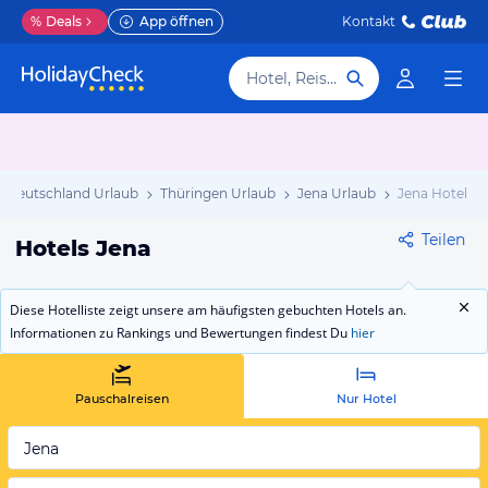
%
Deals
App öffnen
Kontakt
Hotel, Reiseziel
Deutschland Urlaub
Thüringen Urlaub
Jena Urlaub
Jena Hotels
Teilen
Hotels Jena
Diese Hotelliste zeigt unsere am häufigsten gebuchten Hotels an.
Informationen zu Rankings und Bewertungen findest Du
hier
Pauschalreisen
Nur Hotel
Jena