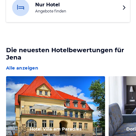
Nur Hotel
Angebote finden
Die neuesten Hotelbewertungen für
Jena
Alle anzeigen
Hotel Villa am Paradies
Dori
Jena, Thuringia