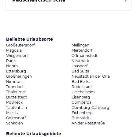
Beliebte Urlaubsorte
Großeutersdorf
Mellingen
Magdala
Mertendorf
Wiegendorf
Oßmannstedt
Ranis
Neumark
Nohra
Laasdorf
Ettersburg
Bad Sulza
Großheringen
Neustadt an der Orla
Nimritz
Bad Berka
Tonndorf
Rudolstadt
Thalbürgel
Heichelheim
Buttelstedt
Eisenberg
Pößneck
Gumperda
Tautenhain
Dornburg-Camburg
Miesitz
Eichenberg
Golmsdorf
Buttstädt
Schkölen
An der Poststraße
Beliebte Urlaubsgebiete