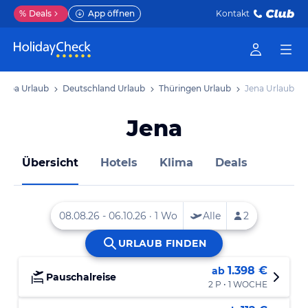
%
Deals
App öffnen
Kontakt
ropa Urlaub
Deutschland Urlaub
Thüringen Urlaub
Jena Urlaub
Jena
Übersicht
Hotels
Klima
Deals
1.398 €
ab
Pauschalreise
2 P • 1 WOCHE