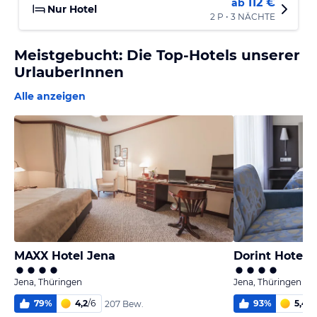
112 €
ab
Nur Hotel
2 P • 3 NÄCHTE
Meistgebucht: Die Top-Hotels unserer
UrlauberInnen
Alle anzeigen
MAXX Hotel Jena
Dorint Hotel 
Jena, Thüringen
Jena, Thüringen
79
%
4,2
/
6
93
%
5,4
/
6
207 Bew.