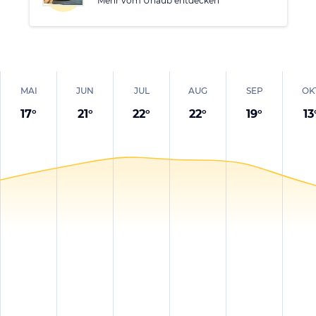
Mehr vom Urlaub entdecken
MAI
JUN
JUL
AUG
SEP
OK
17
°
21
°
22
°
22
°
19
°
13