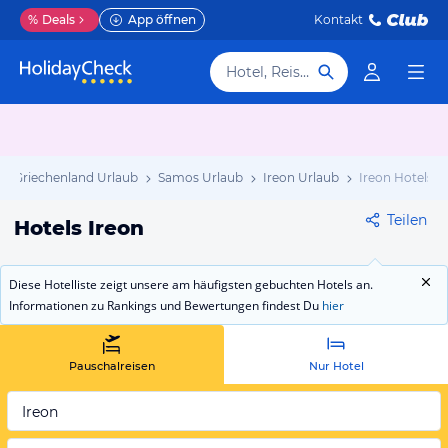
%
Deals
App öffnen
Kontakt
Hotel, Reiseziel
Griechenland Urlaub
Samos Urlaub
Ireon Urlaub
Ireon Hotels
Teilen
Hotels Ireon
Diese Hotelliste zeigt unsere am häufigsten gebuchten Hotels an.
Informationen zu Rankings und Bewertungen findest Du
hier
Pauschalreisen
Nur Hotel
Ireon