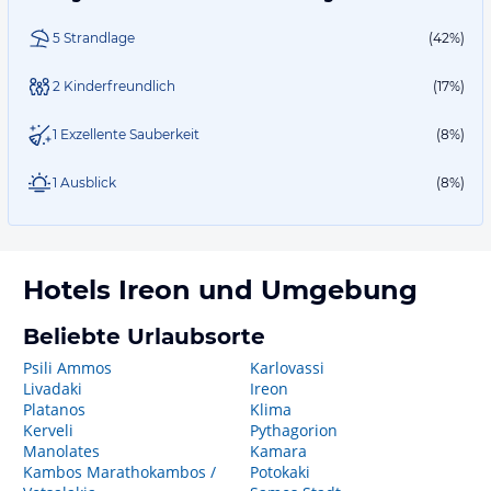
5 Strandlage
(42%)
2 Kinderfreundlich
(17%)
1 Exzellente Sauberkeit
(8%)
1 Ausblick
(8%)
Hotels
Ireon
und Umgebung
Beliebte Urlaubsorte
Psili Ammos
Karlovassi
Livadaki
Ireon
Platanos
Klima
Kerveli
Pythagorion
Manolates
Kamara
Kambos Marathokambos /
Potokaki