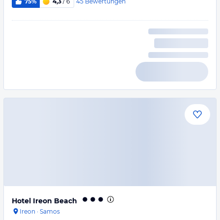
45
Bewertungen
75%
4,3
/ 6
Hotel Ireon Beach
Ireon
·
Samos