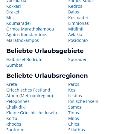
Votsalakia
Samos Stadt
Kokkari
Kedros
Drakei
Balos
Mili
Kosmadei
Koumaradei
Limnionas
Ormos Marathokambou
Mitilinii
Aghios Konstantinos
Avlakia
Marathokampos
Posidonio
Beliebte Urlaubsgebiete
Halbinsel Bodrum
Sporaden
Gümbet
Beliebte Urlaubsregionen
Kreta
Paros
Griechisches Festland
Kos
Athen (Metropolregion)
Lesbos
Peloponnes
Ionische Inseln
Chalkidiki
Samos
Kleine Griechische Inseln
Tinos
Korfu
Milos
Rhodos
Chios
Santorini
Skiathos