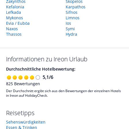
Zakynthos
Skopelos
Kefalonia
Karpathos
Lefkada
Sifnos
Mykonos
Limnos
Evia / Euböa
Ios
Naxos
Symi
Thassos
Hydra
Informationen zu
Ireon
Urlaub
Durchschnittliche Hotelbewertung:
5,1
/
6
825
Bewertungen
Der Durchschnitt ergibt sich aus den Bewertungen der einzelnen Hotels
in Ireon auf HolidayCheck.
Reisetipps
Sehenswürdigkeiten
Essen & Trinken