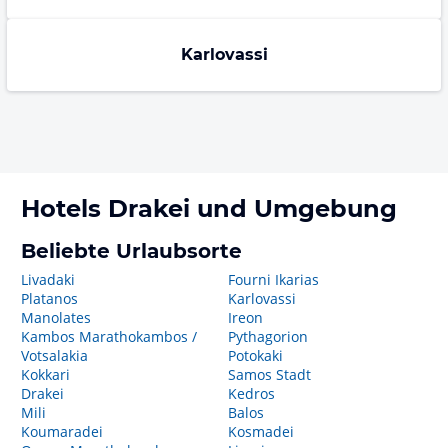
Karlovassi
Hotels
Drakei
und Umgebung
Beliebte Urlaubsorte
Livadaki
Fourni Ikarias
Platanos
Karlovassi
Manolates
Ireon
Kambos Marathokambos /
Pythagorion
Votsalakia
Potokaki
Kokkari
Samos Stadt
Drakei
Kedros
Mili
Balos
Koumaradei
Kosmadei