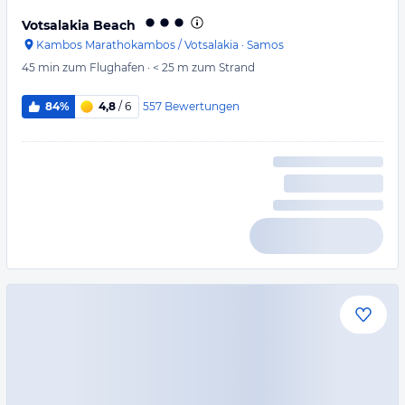
Votsalakia Beach
Kambos Marathokambos / Votsalakia
·
Samos
45 min
zum Flughafen
·
< 25 m
zum Strand
557
Bewertungen
84%
4,8
/ 6