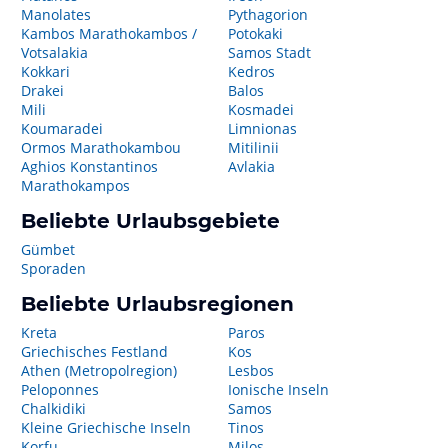
Manolates
Pythagorion
Kambos Marathokambos /
Potokaki
Votsalakia
Samos Stadt
Kokkari
Kedros
Drakei
Balos
Mili
Kosmadei
Koumaradei
Limnionas
Ormos Marathokambou
Mitilinii
Aghios Konstantinos
Avlakia
Marathokampos
Beliebte Urlaubsgebiete
Gümbet
Sporaden
Beliebte Urlaubsregionen
Kreta
Paros
Griechisches Festland
Kos
Athen (Metropolregion)
Lesbos
Peloponnes
Ionische Inseln
Chalkidiki
Samos
Kleine Griechische Inseln
Tinos
Korfu
Milos