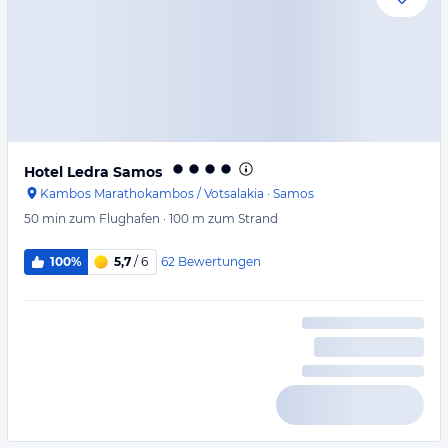
Hotel Ledra Samos
Kambos Marathokambos / Votsalakia
·
Samos
50 min
zum Flughafen
·
100 m
zum Strand
62
Bewertungen
100%
5,7
/ 6