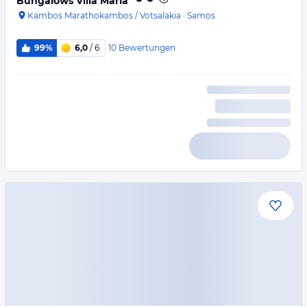
Bungalows Villa Maria
Kambos Marathokambos / Votsalakia
·
Samos
10
Bewertungen
99%
6,0
/ 6