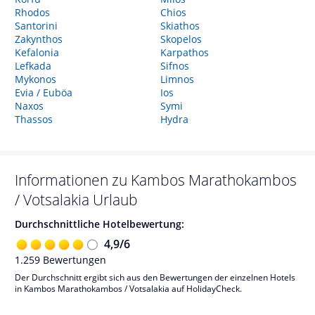
Rhodos
Chios
Santorini
Skiathos
Zakynthos
Skopelos
Kefalonia
Karpathos
Lefkada
Sifnos
Mykonos
Limnos
Evia / Euböa
Ios
Naxos
Symi
Thassos
Hydra
Informationen zu
Kambos Marathokambos
/ Votsalakia
Urlaub
Durchschnittliche Hotelbewertung:
4,9
/
6
1.259
Bewertungen
Der Durchschnitt ergibt sich aus den Bewertungen der einzelnen Hotels
in Kambos Marathokambos / Votsalakia auf HolidayCheck.