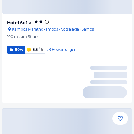
Hotel Sofia
Kambos Marathokambos / Votsalakia
·
Samos
100 m
zum Strand
29
Bewertungen
90%
5,5
/ 6