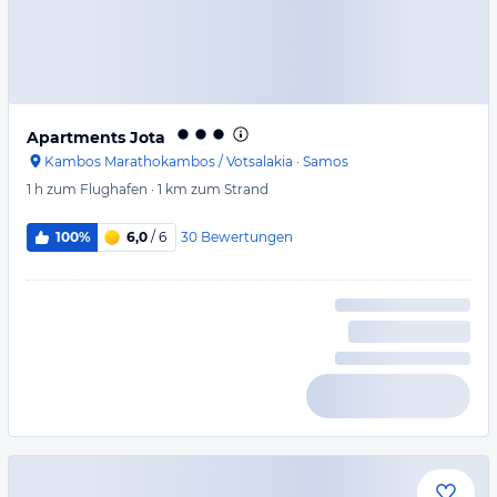
Apartments Jota
Kambos Marathokambos / Votsalakia
·
Samos
1 h
zum Flughafen
·
1 km
zum Strand
30
Bewertungen
100%
6,0
/ 6