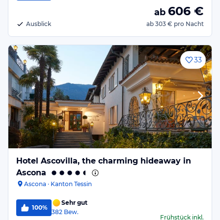
606
€
ab
Ausblick
ab
303 €
pro Nacht
33
Hotel Ascovilla, the charming hideaway in
Ascona
Ascona · Kanton Tessin
Sehr gut
100%
382
Bew.
Frühstück
inkl.