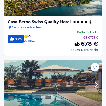
Casa Berno Swiss Quality Hotel
Ascona · Kanton Tessin
Frühstück
inkl.
Gut
-
75 €
753 €
64%
70
Bew.
678
€
ab
ab
339 €
pro Nacht