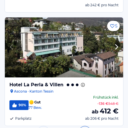
ab
242 €
pro Nacht
5
Hotel La Perla & Villen
Ascona · Kanton Tessin
Frühstück
inkl.
Gut
-
136 €
548 €
90%
77
Bew.
412
€
ab
Parkplatz
ab
206 €
pro Nacht