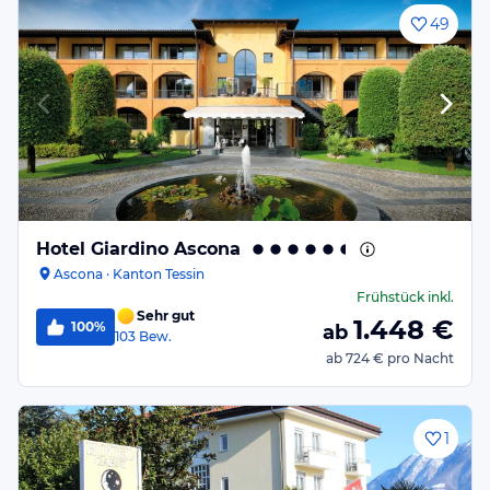
49
Hotel Giardino Ascona
Ascona · Kanton Tessin
Frühstück
inkl.
Sehr gut
1.448
€
100%
ab
103
Bew.
ab
724 €
pro Nacht
1