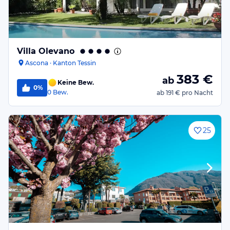
Villa Olevano
Ascona · Kanton Tessin
383
€
ab
Keine Bew.
0%
0
Bew.
ab
191 €
pro Nacht
25