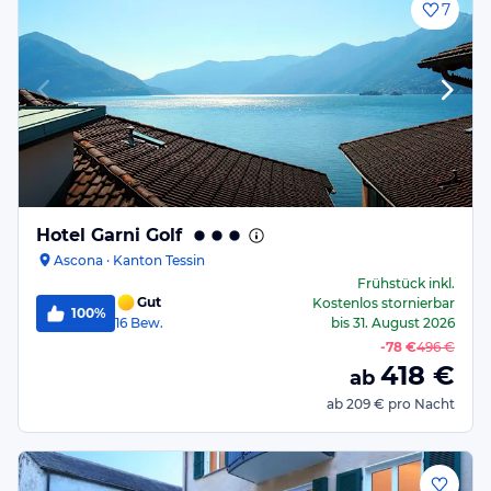
7
Hotel Garni Golf
Ascona · Kanton Tessin
Frühstück
inkl.
Gut
Kostenlos stornierbar
100%
16
Bew.
bis
31. August 2026
-
78 €
496 €
418
€
ab
ab
209 €
pro Nacht