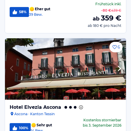
Frühstück
inkl.
Eher gut
-
80 €
439 €
58%
39
Bew.
359
€
ab
ab
180 €
pro Nacht
6
Hotel Elvezia Ascona
Ascona · Kanton Tessin
Kostenlos stornierbar
Sehr gut
bis
3. September 2026
100%
14
Bew.