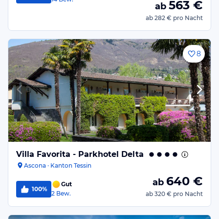
563
€
ab
ab
282 €
pro Nacht
8
Villa Favorita - Parkhotel Delta
Ascona · Kanton Tessin
640
€
ab
Gut
100%
2
Bew.
ab
320 €
pro Nacht