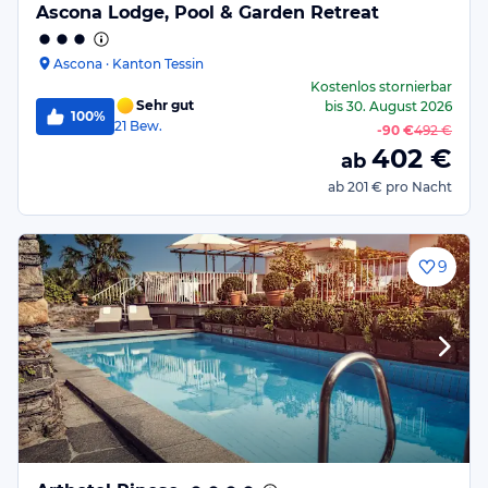
Ascona Lodge, Pool & Garden Retreat
Ascona · Kanton Tessin
Kostenlos stornierbar
Sehr gut
bis
30. August 2026
100%
21
Bew.
-
90 €
492 €
402
€
ab
ab
201 €
pro Nacht
9