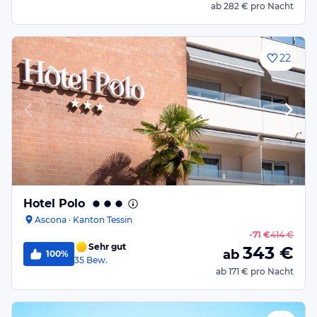
ab
282 €
pro Nacht
22
Hotel Polo
Ascona · Kanton Tessin
-
71 €
414 €
Sehr gut
343
€
ab
100%
35
Bew.
ab
171 €
pro Nacht