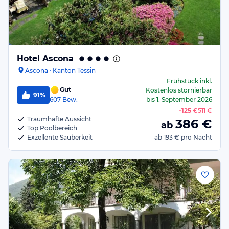
Hotel Ascona
Ascona · Kanton Tessin
Frühstück
inkl.
Gut
Kostenlos stornierbar
91%
607
Bew.
bis
1. September 2026
-
125 €
511 €
Traumhafte Aussicht
386
€
ab
Top Poolbereich
Exzellente Sauberkeit
ab
193 €
pro Nacht