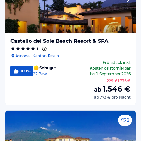
Castello del Sole Beach Resort & SPA
Ascona · Kanton Tessin
Frühstück
inkl.
Sehr gut
Kostenlos stornierbar
100%
22
Bew.
bis
1. September 2026
-
229 €
1.775 €
1.546
€
ab
ab
773 €
pro Nacht
2