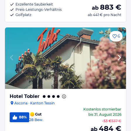
Exzellente Sauberkeit
883
€
ab
Preis-Leistungs-Verhältnis
Golfplatz
ab
441 €
pro Nacht
6
Hotel Tobler
Ascona · Kanton Tessin
Kostenlos stornierbar
Gut
bis
31. August 2026
88%
28
Bew.
-
53 €
537 €
484
€
ab