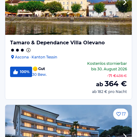
Tamaro & Dependance Villa Olevano
Ascona · Kanton Tessin
Kostenlos stornierbar
Gut
bis
30. August 2026
100%
30
Bew.
-
71 €
436 €
364
€
ab
ab
182 €
pro Nacht
17