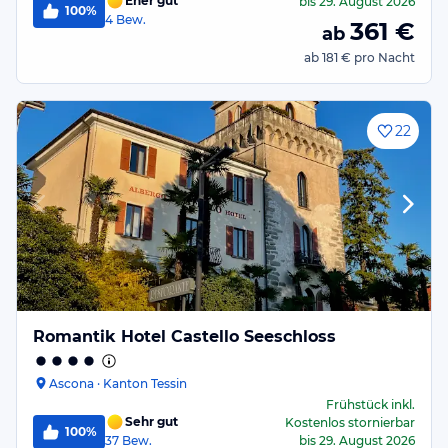
Eher gut
bis
29. August 2026
100%
4
Bew.
361
€
ab
ab
181 €
pro Nacht
22
Romantik Hotel Castello Seeschloss
Ascona · Kanton Tessin
Frühstück
inkl.
Sehr gut
Kostenlos stornierbar
100%
37
Bew.
bis
29. August 2026