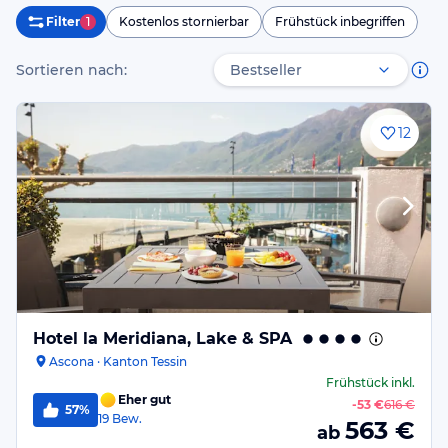
Filter
1
Kostenlos stornierbar
Frühstück inbegriffen
Sortieren nach:
12
Hotel la Meridiana, Lake & SPA
Ascona · Kanton Tessin
Frühstück
inkl.
Eher gut
-
53 €
616 €
57%
19
Bew.
563
€
ab