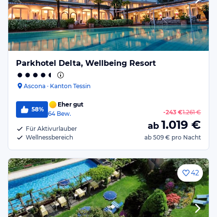
Parkhotel Delta, Wellbeing Resort
Ascona · Kanton Tessin
Eher gut
58%
-
243 €
1.261 €
64
Bew.
1.019
€
ab
Für Aktivurlauber
Wellnessbereich
ab
509 €
pro Nacht
42