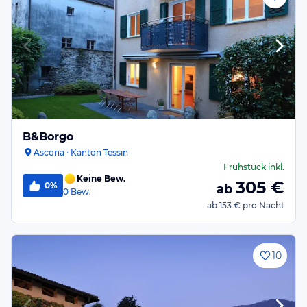
B&Borgo
Ascona · Kanton Tessin
Frühstück
inkl.
Keine Bew.
305
€
0%
ab
0
Bew.
ab
153 €
pro Nacht
10