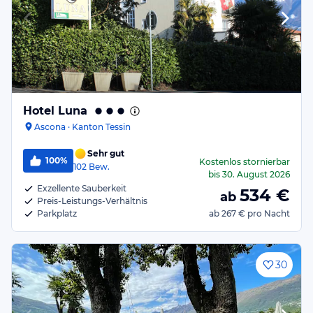
Hotel Luna
Ascona · Kanton Tessin
Sehr gut
100%
Kostenlos stornierbar
102
Bew.
bis
30. August 2026
Exzellente Sauberkeit
534
€
ab
Preis-Leistungs-Verhältnis
Parkplatz
ab
267 €
pro Nacht
30