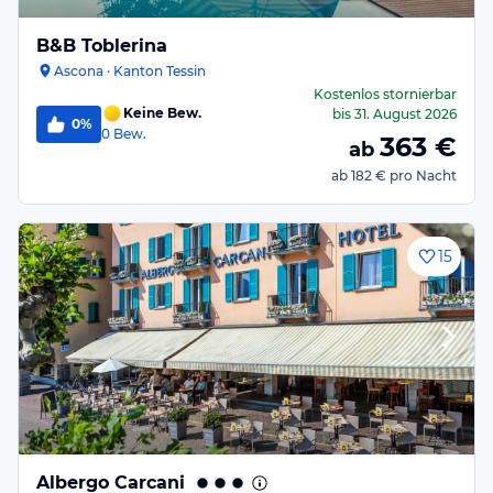
B&B Toblerina
Ascona · Kanton Tessin
Kostenlos stornierbar
Keine Bew.
bis
31. August 2026
0%
0
Bew.
363
€
ab
ab
182 €
pro Nacht
15
Albergo Carcani