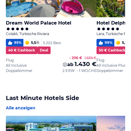
Dream World Palace Hotel
Hotel Delphin
Colakli, Türkische Riviera
Lara, Türkische Rivi
95
%
5,5
/
6
99
%
5,8
/
6
5.202 Bew.
40 € Cashback
Deal
50 € Cashback
- 206 €
1.636 €
Flug
Flug
1.430 €
ab
All Inclusive
All Inclusive Plus
Doppelzimmer
2 ERW. • 1 WOCHE
Doppelzimmer
Last Minute Hotels Side
Alle anzeigen