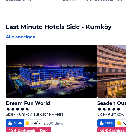
Last Minute Hotels Side - Kumköy
Alle anzeigen
Dream Fun World
Seaden Qualit
Side - Kumköy, Türkische Riviera
Side - Kumköy, Türk
95
%
5,4
/
6
98
%
5,8
/
6
2.500 Bew.
40 € Cashback
Deal
40 € Cashback