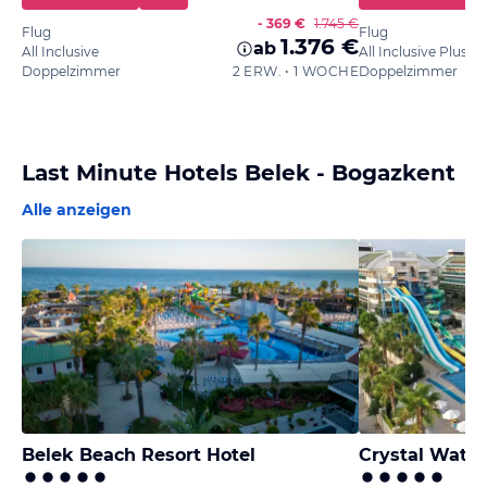
- 369 €
1.745 €
Flug
Flug
1.376 €
ab
All Inclusive
All Inclusive Plus
Doppelzimmer
2 ERW. • 1 WOCHE
Doppelzimmer
Last Minute Hotels Belek - Bogazkent
Alle anzeigen
Belek Beach Resort Hotel
Crystal Water