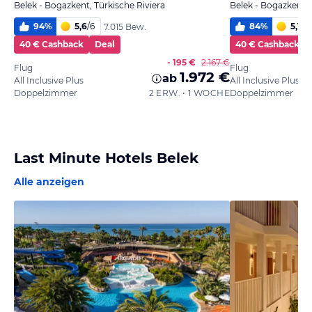
Belek - Bogazkent, Türkische Riviera
Belek - Bogazkent, 
94
%
5,6
/
6
84
%
5,1
/
6
7.015 Bew.
40 € Cashback
Deal
40 € Cashback
- 195 €
2.167 €
Flug
Flug
1.972 €
ab
All Inclusive Plus
All Inclusive Plus
Doppelzimmer
2 ERW. • 1 WOCHE
Doppelzimmer
Last Minute Hotels Belek
Alle anzeigen