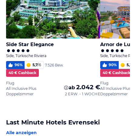
Side Star Elegance
Arnor de Luxe
Side, Türkische Riviera
Side, Türkische Rivi
96
%
5,7
/
6
90
%
5,3
/
6
7.526 Bew.
40 € Cashback
40 € Cashback
Flug
Flug
2.042 €
ab
All Inclusive Plus
All Inclusive Plus
Doppelzimmer
2 ERW. • 1 WOCHE
Doppelzimmer
Last Minute Hotels Evrenseki
Alle anzeigen