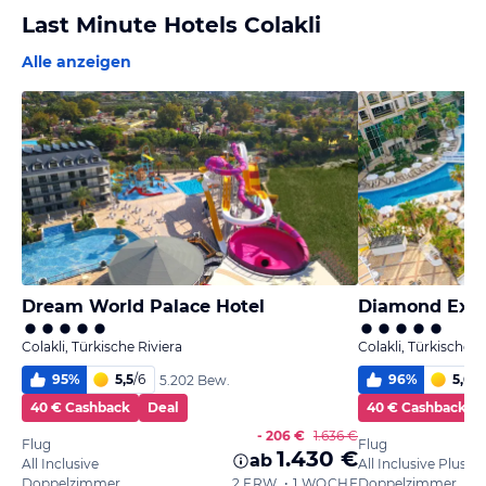
Last Minute Hotels Colakli
Alle anzeigen
Dream World Palace Hotel
Diamond Exce
Colakli, Türkische Riviera
Colakli, Türkische R
95
%
5,5
/
6
96
%
5,6
/
6
5.202 Bew.
40 € Cashback
Deal
40 € Cashback
- 206 €
1.636 €
Flug
Flug
1.430 €
ab
All Inclusive
All Inclusive Plus
Doppelzimmer
2 ERW. • 1 WOCHE
Doppelzimmer