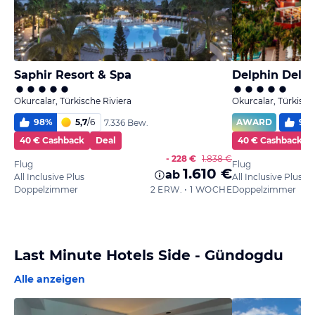
Saphir Resort & Spa
Delphin Delux
Okurcalar, Türkische Riviera
Okurcalar, Türkisch
98
%
5,7
/
6
AWARD
99
7.336 Bew.
40 € Cashback
Deal
40 € Cashback
- 228 €
1.838 €
Flug
Flug
1.610 €
ab
All Inclusive Plus
All Inclusive Plus
Doppelzimmer
2 ERW. • 1 WOCHE
Doppelzimmer
Last Minute Hotels Side - Gündogdu
Alle anzeigen