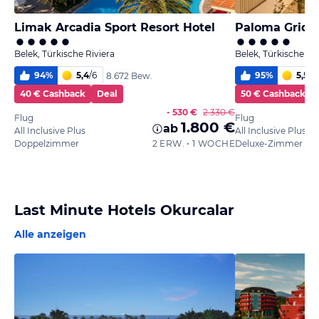
Limak Arcadia Sport Resort Hotel
Paloma Grida
Belek, Türkische Riviera
Belek, Türkische Riv
94
%
5,4
/
6
95
%
5,5
/
6
8.672 Bew.
40 € Cashback
Deal
50 € Cashback
- 530 €
2.330 €
Flug
Flug
1.800 €
ab
All Inclusive Plus
All Inclusive Plus
Doppelzimmer
2 ERW. • 1 WOCHE
Last Minute Hotels Okurcalar
Alle anzeigen