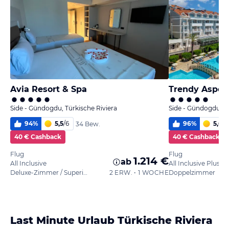
Avia Resort & Spa
Trendy Aspen
Side - Gündogdu, Türkische Riviera
Side - Gündogdu, Tü
94
%
5,5
/
6
96
%
5,6
/
6
34 Bew.
40 € Cashback
40 € Cashback
Flug
Flug
1.214 €
ab
All Inclusive
All Inclusive Plus
Deluxe-Zimmer / Superior
2 ERW. • 1 WOCHE
Doppelzimmer
Last Minute Urlaub Türkische Riviera