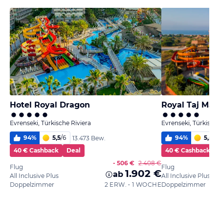
Hotel Royal Dragon
Royal Taj Mah
Evrenseki, Türkische Riviera
Evrenseki, Türkisch
94
%
5,5
/
6
94
%
5,5
/
6
13.473 Bew.
40 € Cashback
Deal
40 € Cashback
- 506 €
2.408 €
Flug
Flug
1.902 €
ab
All Inclusive Plus
All Inclusive Plus
Doppelzimmer
2 ERW. • 1 WOCHE
Doppelzimmer