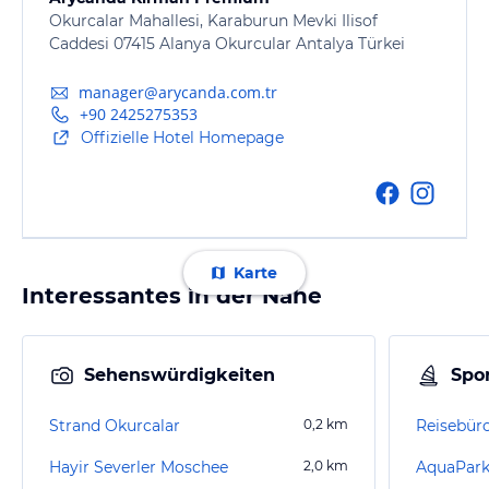
Okurcalar Mahallesi, Karaburun Mevki Ilisof
Caddesi 07415 Alanya Okurcular Antalya Türkei
manager@arycanda.com.tr
+90 2425275353
Offizielle Hotel Homepage
Karte
Interessantes in der Nähe
Sehenswürdigkeiten
Spor
Strand Okurcalar
0,2
km
Reisebüro
Hayir Severler Moschee
2,0
km
AquaPark