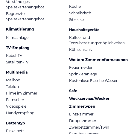
Vollständiges
Küche
Speisekartenangebot
Schreibtisch
Begrenztes
Speisekartenangebot
Sitzecke
Klimatisierung
Haushaltsgeräte
Klimaanlage
Kaffee- und
Teezubereitungsmöglichkeiten
TV-Empfang
Kühlschrank
Kabel-TV
Weitere Zimmerinformationen
Satelliten-TV
Feuermelder
Multimedia
Sprinkleranlage
Mailbox
Kostenlose Flasche Wasser
Telefon
Safe
Filme im Zimmer
Weckservice/Wecker
Fernseher
Videospiele
Zimmertypen
Handyempfang
Einzelzimmer
Doppelzimmer
Bettentyp
Zweibettzimmer/Twin
Einzelbett
Familienzimmer