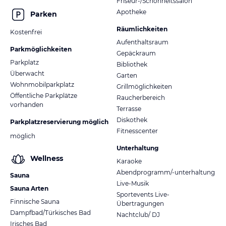
Friseur-/Schönheitssalon
Apotheke
Parken
Räumlichkeiten
Kostenfrei
Aufenthaltsraum
Parkmöglichkeiten
Gepäckraum
Parkplatz
Bibliothek
Überwacht
Garten
Wohnmobilparkplatz
Grillmöglichkeiten
Öffentliche Parkplätze
Raucherbereich
vorhanden
Terrasse
Diskothek
Parkplatzreservierung möglich
Fitnesscenter
möglich
Unterhaltung
Wellness
Karaoke
Abendprogramm/-unterhaltung
Sauna
Live-Musik
Sauna Arten
Sportevents Live-
Finnische Sauna
Übertragungen
Dampfbad/Türkisches Bad
Nachtclub/ DJ
Irisches Bad