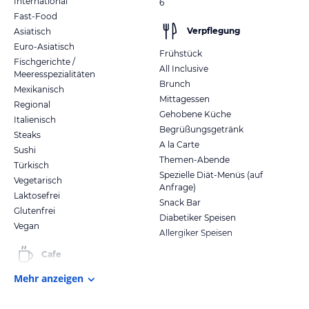
International
6
Fast-Food
Verpflegung
Asiatisch
Euro-Asiatisch
Frühstück
Fischgerichte /
All Inclusive
Meeresspezialitäten
Brunch
Mexikanisch
Mittagessen
Regional
Gehobene Küche
Italienisch
Begrüßungsgetränk
Steaks
A la Carte
Sushi
Themen-Abende
Türkisch
Spezielle Diät-Menüs (auf
Vegetarisch
Anfrage)
Laktosefrei
Snack Bar
Glutenfrei
Diabetiker Speisen
Vegan
Allergiker Speisen
Cafe
Mehr anzeigen