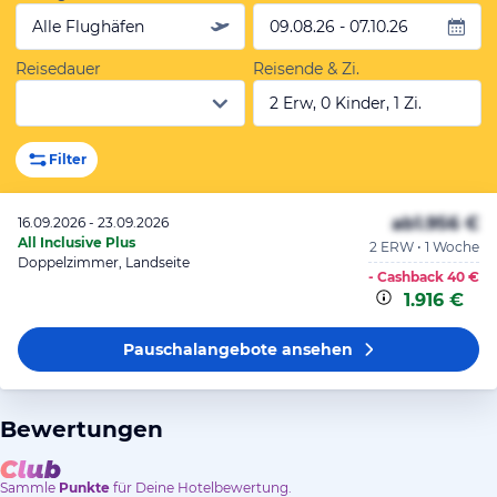
Alle Flughäfen
09.08.26 - 07.10.26
Reisedauer
Reisende & Zi.
2 Erw, 0 Kinder, 1 Zi.
Filter
ab
1.956 €
16.09.2026 - 23.09.2026
All Inclusive Plus
2 ERW • 1 Woche
Doppelzimmer, Landseite
- Cashback
40 €
1.916 €
Pauschalangebote
ansehen
Bewertungen
Sammle
Punkte
für Deine Hotelbewertung.