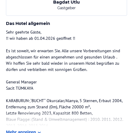
Bagdat Utlu
Gastgeber
Das Hotel allgemein
Sehr geehrte Gäste,
!! wir haben ab 01.04.2026 geöffnet !!
Es ist soweit, wir erwarten Sie. Alle unsere Vorbereitungen sind
abgeschlossen für einen angenehmen und gesunden Urlaub .
Wir hoffen Sie sehr bald wieder in unserem Hotel begrüßen zu
dürfen und verbleiben mit sonnigen Grüßen.
General Manager
Sacit TÜMKAYA
KARABURUN-‚‘BUCHT‘‘ Okurcalar/Alanya, 5 Sternen, Erbaut 2004,
Entfernung zum Strand (0m), Fläche 20000 m²,
Letzte Renovierung 2023, Kapazität 800 Betten,
Blaue Flagge: (Stand & Umweltmanagement) : 2010. 2011. 2012.
2013. 2014. 2015.2016,
2017,2018,2019,2020,2021,2022,2023,2024,2025
Mehr anzeigen