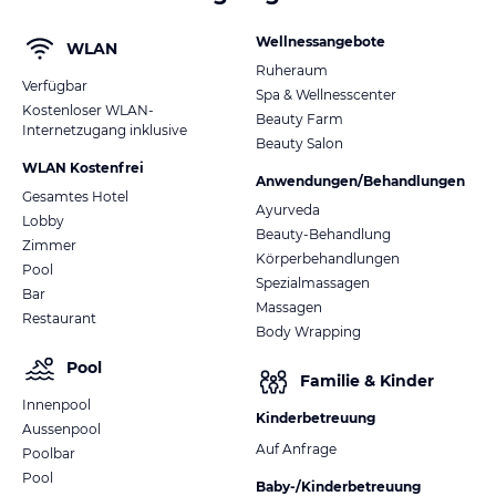
Ihr Hotelteam
Hinweis:
Allgemeine und unverbindliche
Wellnessangebote
Hoteliers-/Veranstalter-/Kataloginformationen. Alle Angaben
WLAN
ohne Gewähr und ohne Prüfung durch HolidayCheck. Bitte
Ruheraum
Verfügbar
lies vor der Buchung die verbindlichen
Angebotsdetails
des
Spa & Wellnesscenter
Kostenloser WLAN-
jeweiligen Veranstalters.
Beauty Farm
Internetzugang inklusive
Beauty Salon
WLAN Kostenfrei
Anwendungen/Behandlungen
Gesamtes Hotel
Ayurveda
Lobby
Beauty-Behandlung
Zimmer
Körperbehandlungen
Pool
Spezialmassagen
Bar
Massagen
Restaurant
Body Wrapping
Pool
Familie & Kinder
Innenpool
Kinderbetreuung
Aussenpool
Auf Anfrage
Poolbar
Pool
Baby-/Kinderbetreuung