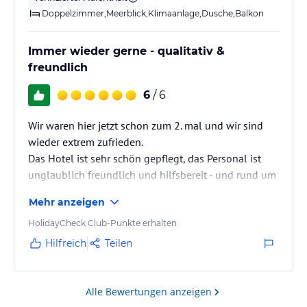
Zimmerservice 24 Stunden ( kostenpflichtig )
Doppelzimmer,Meerblick,Klimaanlage,Dusche,Balkon
Sport und Unterhaltung
Immer wieder gerne - qualitativ &
AKTIVITÄTEN
freundlich
Jeden Tag werden verschiedene Tagesaktivitäten, Pool- und
Gartenpartys, Obstfeste, Frühstücksfeste, Kinderfeste, spezielle
6
/ 6
Galashows, Live-Musik, Tanzabende und Abendshows im
Amphitheater angeboten.
Wir waren hier jetzt schon zum 2. mal und wir sind
wieder extrem zufrieden.
KINDERCLUB UND AKTIVITÄTEN
Das Hotel ist sehr schön gepflegt, das Personal ist
Für unsere Gäste im Alter von 4-12 Jahren gibt es einen separaten
unglaublich freundlich und hilfsbereit - und rund um
Begrüßungs- und Registrierungsempfang, einen Außenspielplatz,
die Uhr bemüht.
einen PlayStation-Raum, eine Minidisco und verschiedene
Mehr anzeigen
Kinderanimation.
Der Kinderclub ist zwischen 10.00 – 12.00 Uhr sowie 14.00 –
HolidayCheck Club-Punkte erhalten
17.00 Uhr geöffnet.
Hilfreich
Teilen
SPORTLICHE AKTIVITÄTEN
Fitnesscenter, Wasserball, Wassergymnastik, Kugelstoßen, Darts,
Alle Bewertungen anzeigen
Tischtennis, Beachvolleyball, Bogenschießen, Wasserkampf,
Wassserbasketball, Yoga, Seilziehen, Trampolin, Pilatesbälle,