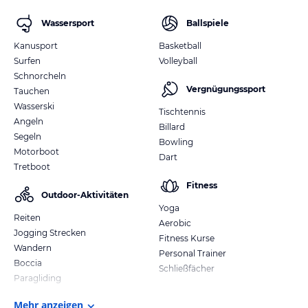
Wassersport
Ballspiele
Kanusport
Basketball
Surfen
Volleyball
Schnorcheln
Vergnügungssport
Tauchen
Wasserski
Tischtennis
Angeln
Billard
Segeln
Bowling
Motorboot
Dart
Tretboot
Fitness
Outdoor-Aktivitäten
Yoga
Reiten
Aerobic
Jogging Strecken
Fitness Kurse
Wandern
Personal Trainer
Boccia
Schließfächer
Paragliding
Mehr anzeigen