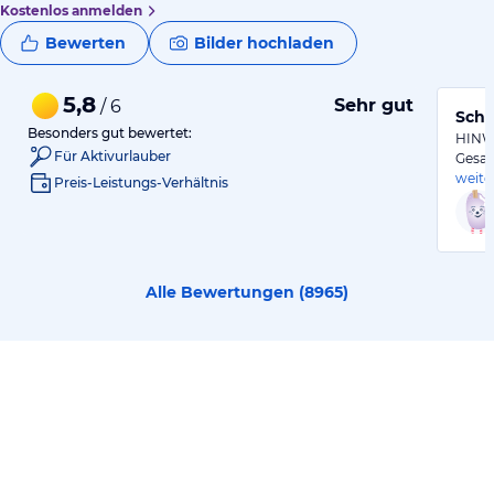
Kostenlos anmelden
Bewerten
Bilder hochladen
5,8
Sehr gut
/ 6
Sche
Besonders gut bewertet:
HINW
Für Aktivurlauber
Gesam
weite
Preis-Leistungs-Verhältnis
Alle Bewertungen (
8965
)