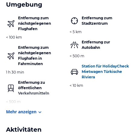
Umgebung
Entfernung zum
Entfernung zum
nächstgelegenen
Stadtzentrum
Flughafen
< 5 km
< 100 km
Entfernung zur
Entfernung zum
Autobahn
nächstgelegenen
< 500 m
Flughafen in
Fahrminuten
Station für HolidayCheck
Mietwagen Türkische
1 h 30 min
Riviera
Entfernung zu
< 10 km
öffentlichen
Verkehrsmitteln
< 500 m
Mehr anzeigen
Aktivitäten