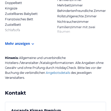
Doppelbett
Mehrbettzimmer
Kingsize
Behindertenfreundliche Zimmer
Zustellbares Babybett
Rollstuhlgerechte Zimmer
Französisches Bett
Nichtraucherzimmer
Zustellbett
Familienzimmer mit zwei
Schlafsofa
Räumen
Mehr anzeigen
Hinweis:
Allgemeine und unverbindliche
Hoteliers-/Veranstalter-/Kataloginformationen. Alle Angaben ohne
Gewähr und ohne Prüfung durch HolidayCheck. Bitte lies vor der
Buchung die verbindlichen
Angebotsdetails
des jeweiligen
Veranstalters.
Kontakt
Arycanda Kirman Premium