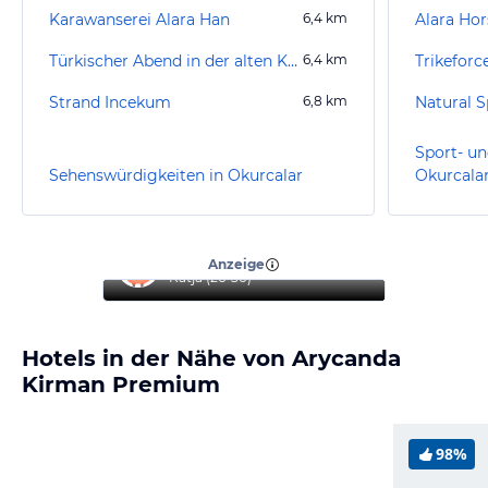
Karawanserei Alara Han
6,4
km
Alara Hor
Türkischer Abend in der alten Karwanserei
6,4
km
Strand Incekum
6,8
km
Natural S
Sport- un
Sehenswürdigkeiten in Okurcalar
Okurcala
“
Super Hotel, toller Service
”
Anzeige
Katja
(
26-30
)
Hotels in der Nähe von Arycanda
Kirman Premium
98%