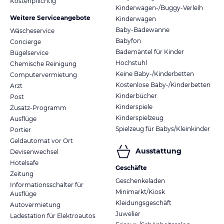
Kostenpflichtig
Kinderwagen-/Buggy-Verleih
Weitere Serviceangebote
Kinderwagen
Baby-Badewanne
Wäscheservice
Babyfon
Concierge
Bademäntel für Kinder
Bügelservice
Hochstuhl
Chemische Reinigung
Keine Baby-/Kinderbetten
Computervermietung
Kostenlose Baby-/Kinderbetten
Arzt
Kinderbücher
Post
Kinderspiele
Zusatz-Programm
Kinderspielzeug
Ausflüge
Spielzeug für Babys/Kleinkinder
Portier
Geldautomat vor Ort
Ausstattung
Devisenwechsel
Hotelsafe
Geschäfte
Zeitung
Geschenkeladen
Informationsschalter für
Minimarkt/Kiosk
Ausflüge
Kleidungsgeschäft
Autovermietung
Juwelier
Ladestation für Elektroautos