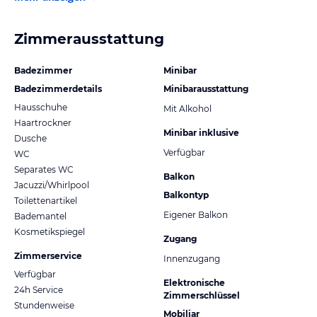
Zimmerausstattung
Badezimmer
Minibar
Badezimmerdetails
Minibarausstattung
Hausschuhe
Mit Alkohol
Haartrockner
Minibar inklusive
Dusche
Verfügbar
WC
Separates WC
Balkon
Jacuzzi/Whirlpool
Balkontyp
Toilettenartikel
Eigener Balkon
Bademantel
Kosmetikspiegel
Zugang
Zimmerservice
Innenzugang
Verfügbar
Elektronische
24h Service
Zimmerschlüssel
Stundenweise
Mobiliar