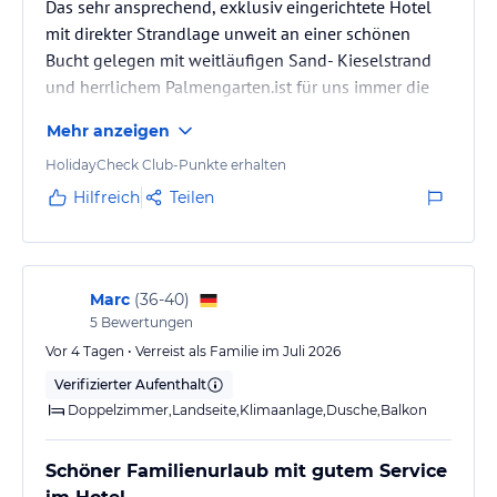
Das sehr ansprechend, exklusiv eingerichtete Hotel
Balkon, Dusche, WC , Föhn, Telefon im Zimmer und Bad,
mit direkter Strandlage unweit an einer schönen
Bademantel, Slipper, Kissenmenü, digitaler Sat- und LCD-TV,
Bucht gelegen mit weitläufigen Sand- Kieselstrand
Babybett (auf Anfrage), Laminatparkettboden, kostenfreier Safe,
Minibar (täglich mit Bier, Wasser und Softdrinks, Schokolade und
und herrlichem Palmengarten.ist für uns immer die
Chips gefüllt), Wasserkocher (Tee-Kaffee-Set), Klimaanlage,
erste Wahl.
kostenloses drahtloses Internet (WLAN), kostenfreie tägliche
Mehr anzeigen
Reinigung, Zahnpflegeset, Rasierset, Kamm, Nagelfeile,
HolidayCheck Club-Punkte erhalten
Waschlappen, Make-up-Wattepads, Duschgel, Körperlotion,
Hilfreich
Teilen
Duschhaube, Seife, Shampoo, Wattestäbchen und Taschentücher
sind vorhanden.
Es können maximal 2+1+1(Baby) oder 3+1(Baby) untergebracht
werden.
Marc
(
36-40
)
Haben Sie noch Fragen oder möchten weitere Informationen?
5
Bewertungen
bitte schreiben an:
Vor 4 Tagen • Verreist als Familie im Juli 2026
manager@arycanda.com.tr
Verifizierter Aufenthalt
Doppelzimmer,Landseite,Klimaanlage,Dusche,Balkon
Gastronomie im Hotel
Unser à-la-carte Service möglichkeiten sind einmal pro Aufenthalt
Schöner Familienurlaub mit gutem Service
kostenfrei oder kostenpflichtig mit bedarf einer Reservierung.