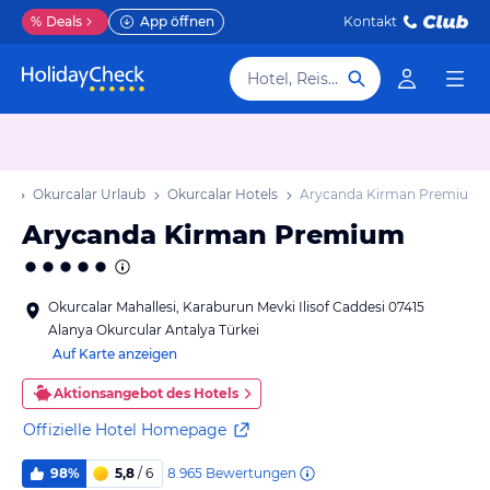
%
Deals
App öffnen
Kontakt
Hotel, Reiseziel
ub
Okurcalar Urlaub
Okurcalar Hotels
Arycanda Kirman Premium
Arycanda Kirman Premium
Okurcalar Mahallesi, Karaburun Mevki Ilisof Caddesi 07415
Alanya Okurcular Antalya Türkei
Auf Karte anzeigen
Aktionsangebot des Hotels
Offizielle Hotel Homepage
8.965
Bewertungen
98%
5,8
/ 6