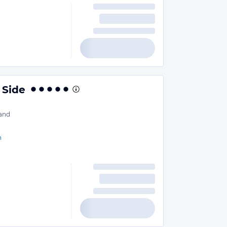
 Side
and
n