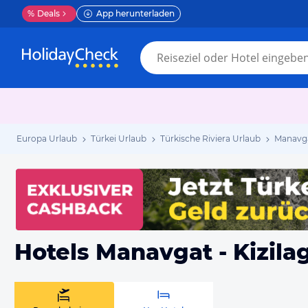
%
Deals
App herunterladen
Europa Urlaub
Türkei Urlaub
Türkische Riviera Urlaub
Manavga
Hotels Manavgat - Kizila