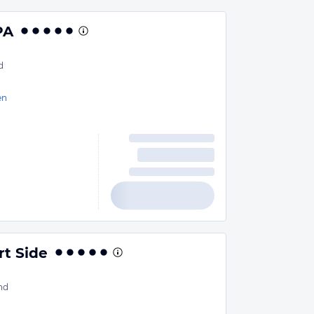
PA
d
en
t Side
nd