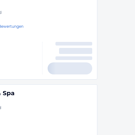
d
Bewertungen
& Spa
d