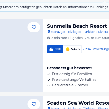
eigt unsere am häufigsten gebuchten Hotels an. Informationen zu Rankin
Sunmelia Beach Resort
Manavgat - Kizilagac
·
Türkische Riviera
1h 15 min
zum Flughafen
·
250 m
zum Stra
2.204
Bewertung
90%
5,4
/ 6
Besonders gut bewertet:
Erstklassig für Familien
Preis-Leistungs-Verhältnis
Barrierefreie Zimmer
Seaden Sea World Resor
Manavgat - Kizilagac
·
Türkische Riviera