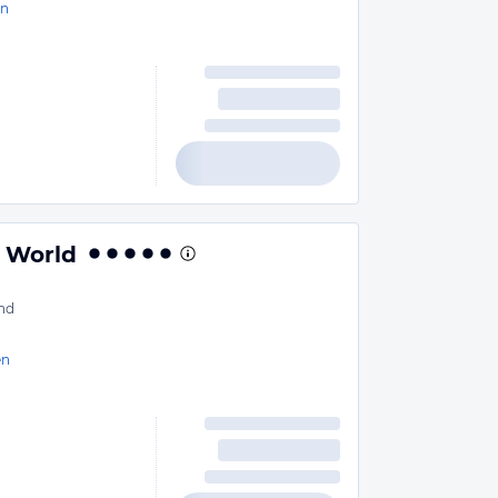
en
e World
nd
en