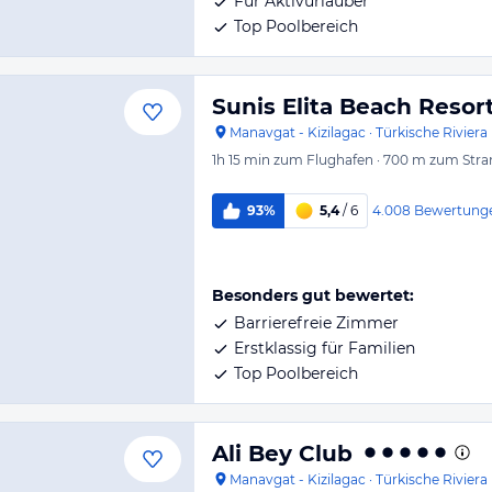
Für Aktivurlauber
Top Poolbereich
Sunis Elita Beach Resor
Manavgat - Kizilagac
·
Türkische Riviera
1h 15 min
zum Flughafen
·
700 m
zum Stra
4.008
Bewertung
93%
5,4
/ 6
Besonders gut bewertet:
Barrierefreie Zimmer
Erstklassig für Familien
Top Poolbereich
Ali Bey Club
Manavgat - Kizilagac
·
Türkische Riviera