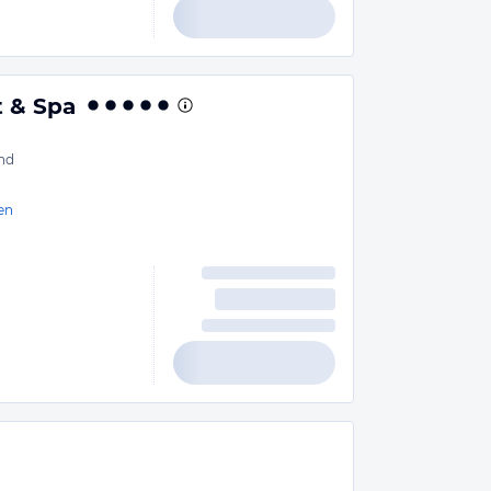
t & Spa
nd
en