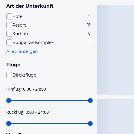
Art der Unterkunft
Hotel
21
Resort
15
Kurhotel
6
Bungalow Komplex
1
Alle 5 anzeigen
Flüge
Direktflüge
Du findest mit dieser Einstellung Flüge, die mit sehr
hoher Wahrscheinlichkeit Direktflüge sind. Bitte
Hinflug
:
0:00 - 24:00
prüfe vor der Buchung noch einmal die Flugdetails.
Rückflug
:
0:00 - 24:00