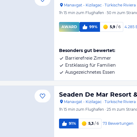
Manavgat - Kizilagac
·
Türkische Riviera
1h 15 min
zum Flughafen
·
50 m
zum Stran
4.285
AWARD
99%
5,9
/ 6
Besonders gut bewertet:
Barrierefreie Zimmer
Erstklassig für Familien
Ausgezeichnetes Essen
Seaden De Mar Resort 
Manavgat - Kizilagac
·
Türkische Riviera
1h 15 min
zum Flughafen
·
25 m
zum Stran
73
Bewertungen
91%
5,3
/ 6