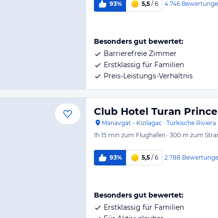
4.746
Bewertung
93%
5,5
/ 6
Besonders gut bewertet:
Barrierefreie Zimmer
Erstklassig für Familien
Preis-Leistungs-Verhältnis
Club Hotel Turan Princ
Manavgat - Kizilagac
·
Türkische Riviera
1h 15 min
zum Flughafen
·
300 m
zum Stra
2.788
Bewertung
93%
5,5
/ 6
Besonders gut bewertet:
Erstklassig für Familien