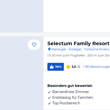
Selectum Family Resort
Manavgat - Kizilagac
·
Türkische Riviera
1 h 30 min
zum Flughafen
·
200 m
zum Str
1.185
Bewertunge
96%
5,5
/ 6
Besonders gut bewertet:
Barrierefreie Zimmer
Erstklassig für Familien
Top Poolbereich