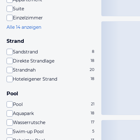
Suite
Einzelzimmer
Alle 14 anzeigen
Strand
Sandstrand
8
Direkte Strandlage
18
Strandnah
20
Hoteleigener Strand
18
Pool
Pool
21
Aquapark
18
Wasserrutsche
17
Swim-up Pool
5