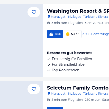
Washington Resort & S
Manavgat - Kizilagac
·
Türkische Riviera
1h 15 min
zum Flughafen
·
50 m
zum Stran
3.908
Bewertung
88%
5,2
/ 6
Besonders gut bewertet:
Erstklassig für Familien
Für Strandliebhaber
Top Poolbereich
Selectum Family Comfor
Manavgat - Kizilagac
·
Türkische Riviera
1h 15 min
zum Flughafen
·
250 m
zum Stra