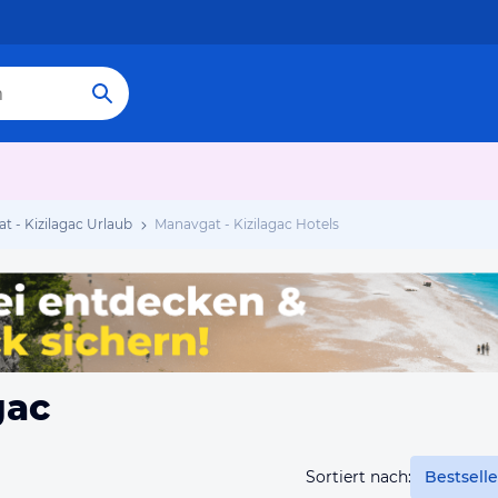
t - Kizilagac Urlaub
Manavgat - Kizilagac Hotels
gac
Sortiert nach:
Bestselle