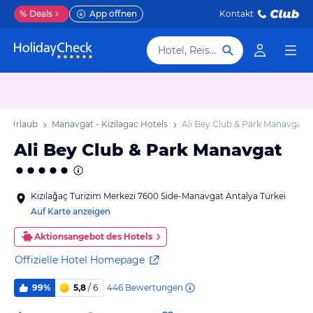
%
Deals
App öffnen
Kontakt
Hotel, Reiseziel
ac Urlaub
Manavgat - Kizilagac Hotels
Ali Bey Club & Park Manavgat
Ali Bey Club & Park Manavgat
Kızılağaç Turizim Merkezi 7600 Side-Manavgat Antalya Türkei
Auf Karte anzeigen
Aktionsangebot des Hotels
Offizielle Hotel Homepage
446
Bewertungen
99%
5,8
/ 6