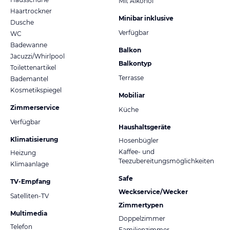
Mit Alkohol
Haartrockner
Minibar inklusive
Dusche
Verfügbar
WC
Badewanne
Balkon
Jacuzzi/Whirlpool
Balkontyp
Toilettenartikel
Terrasse
Bademantel
Kosmetikspiegel
Mobiliar
Zimmerservice
Küche
Verfügbar
Haushaltsgeräte
Klimatisierung
Hosenbügler
Kaffee- und
Heizung
Teezubereitungsmöglichkeiten
Klimaanlage
Safe
TV-Empfang
Weckservice/Wecker
Satelliten-TV
Zimmertypen
Multimedia
Doppelzimmer
Telefon
Familienzimmer