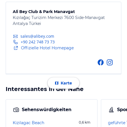
Ali Bey Club & Park Manavgat
Kızılağaç Turizim Merkezi 7600 Side-Manavgat
Antalya Türkei
sales@alibey.com
+90 242 748 73 73
Offizielle Hotel Homepage
Karte
Interessantes in der Nähe
Sehenswürdigkeiten
Spor
Kizilagac Beach
0,6
km