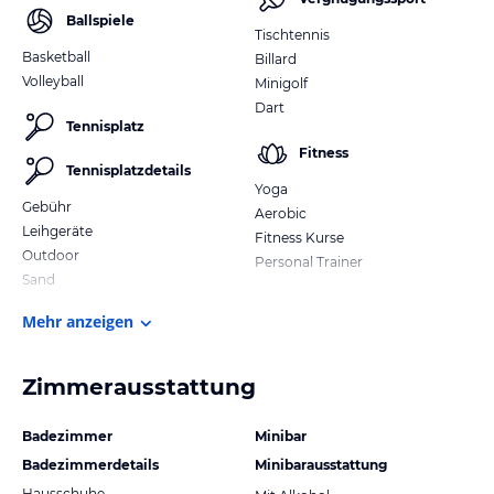
Ballspiele
Tischtennis
Basketball
Billard
Volleyball
Minigolf
Dart
Tennisplatz
Fitness
Tennisplatzdetails
Yoga
Gebühr
Aerobic
Leihgeräte
Fitness Kurse
Outdoor
Personal Trainer
Sand
Mehr anzeigen
Zimmerausstattung
Badezimmer
Minibar
Badezimmerdetails
Minibarausstattung
Hausschuhe