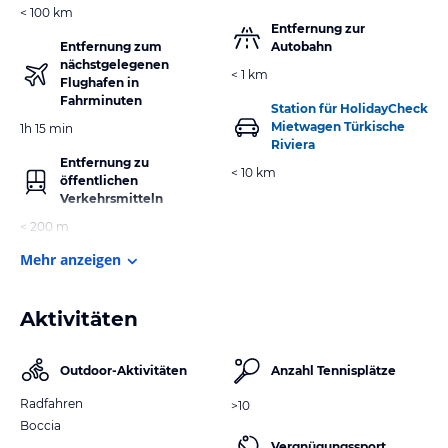
< 100 km
Entfernung zur
Entfernung zum
Autobahn
nächstgelegenen
< 1 km
Flughafen in
Fahrminuten
Station für HolidayCheck
Mietwagen Türkische
1h 15 min
Riviera
Entfernung zu
< 10 km
öffentlichen
Verkehrsmitteln
< 200 m
Mehr anzeigen
Aktivitäten
Outdoor-Aktivitäten
Anzahl Tennisplätze
Radfahren
>10
Boccia
Vergnügungssport