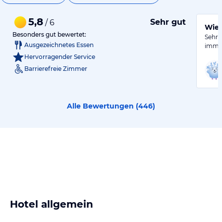
5,8
Sehr gut
/ 6
Wied
Besonders gut bewertet:
Sehr 
Ausgezeichnetes Essen
immer
Hervorragender Service
Barrierefreie Zimmer
Alle Bewertungen (
446
)
Hotel allgemein