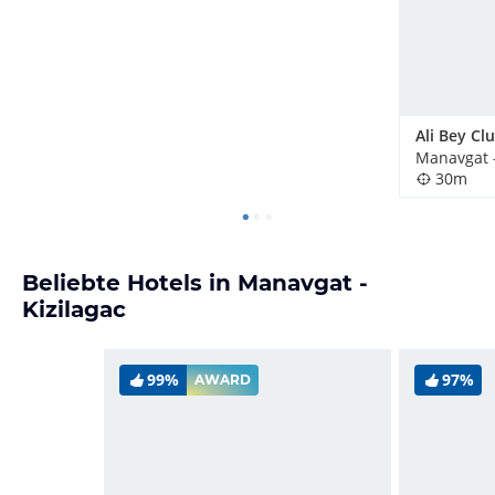
Ali Bey Cl
Manavgat -
30m
Beliebte Hotels in Manavgat -
Kizilagac
99%
97%
AWARD