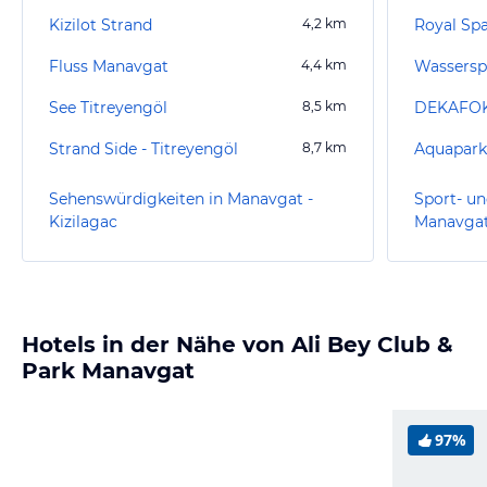
Kizilot Strand
4,2
km
Royal Spa
Fluss Manavgat
4,4
km
Wassersp
See Titreyengöl
8,5
km
Strand Side - Titreyengöl
8,7
km
Aquapark
Sehenswürdigkeiten in Manavgat -
Sport- un
Kizilagac
Manavgat 
Hotels in der Nähe von Ali Bey Club &
Park Manavgat
97%