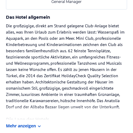
General Manager
Das Hotel allgemein
Die großzügige, direkt am Strand gelegene Club-Anlage bietet
alles, was Ihren Urlaub zum Erlebnis werden lässt: Wasserspaß im
Aquapark, an den Pools oder am Meer. Mini Club, professionelle
Kinderbetreuung und Kinderanimationen zeichnen den Club als
besonders familienfreundlich aus. 62 feinste Tennisplätze,
faszinierende sportliche Aktivitäten, ein umfangreiches Fitness-
und Wellnessprogramm, professionelle Tanzshows und Musicals
lassen keine Wünsche offen. Es zählt zu jenen Häusern in der
Türkei, die 2014 das Zertifikat HolidayCheck Quality Selection
erhalten haben. Architektonische Gestaltung der Häuser im
osmanischem Stil, großzügige, geschmackvoll eingerichtete
Zimmer, luxuriöses Ambiente in einer traumhaften Grünanlage,
traditionelle Karawansereien, hübsche Innenhöfe. Das Anatolia
Dorf und der Alibaba Bazaar liegen unweit von der Unterkunft.
Die Lage des Hotels
Mehr anzeigen
Dieses traumhafte Hotel liegt unmittelbar am weiten Sandstrand