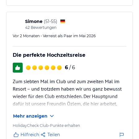
ohne Gewähr und ohne Prüfung durch HolidayCheck. Bitte
lies vor der Buchung die verbindlichen
Angebotsdetails
des
jeweiligen Veranstalters.
Simone
(
51-55
)
42
Bewertungen
Vor 2 Monaten • Verreist als Paar im Mai 2026
Die perfekte Hochzeitsreise
6
/ 6
Zum siebten Mal im Club und zum zweiten Mal im
Resort – und trotzdem haben wir uns ganz bewusst
wieder für den Club entschieden. Der Hauptgrund
dafür ist unsere Freundin Özlem, die hier arbeitet,
aber auch die familiäre Atmosphäre, die wir so sehr
Mehr anzeigen
schätzen. Hätten wir einen ruhigeren Urlaub gewollt,
hätten wir uns sicherlich für das Resort bei Mehmet
HolidayCheck Club-Punkte erhalten
entschieden. Beide Hotels sind hervorragend, aber für
Hilfreich
Teilen