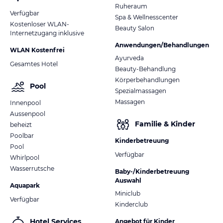
Ruheraum
Verfügbar
Spa & Wellnesscenter
Kostenloser WLAN-
Beauty Salon
Internetzugang inklusive
Anwendungen/Behandlungen
WLAN Kostenfrei
Ayurveda
Gesamtes Hotel
Beauty-Behandlung
Körperbehandlungen
Pool
Spezialmassagen
Massagen
Innenpool
Aussenpool
Familie & Kinder
beheizt
Poolbar
Kinderbetreuung
Pool
Verfügbar
Whirlpool
Wasserrutsche
Baby-/Kinderbetreuung
Auswahl
Aquapark
Miniclub
Verfügbar
Kinderclub
Hotel Services
Angebot für Kinder