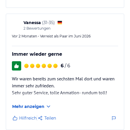
uns fühlt sich der Club einfach wie ein zweites
Zuhause an.
Wir kamen nachts gegen 2 Uhr an und wurden
Vanessa
(
31-35
)
2
Bewertungen
herzlich…
Vor 2 Monaten • Verreist als Paar im Juni 2026
Immer wieder gerne
6
/ 6
Wir waren bereits zum sechsten Mal dort und waren
immer sehr zufrieden.
Sehr guter Service, tolle Anmation- rundum toll!
Mehr anzeigen
Hilfreich
Teilen