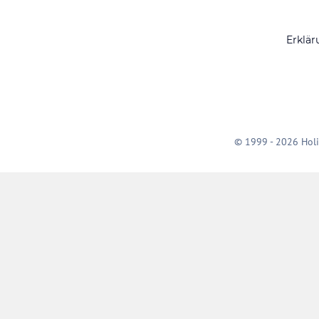
Erklär
© 1999 - 2026 Holi